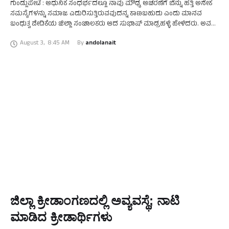
ಗುಂಡ್ಲುಪೇಟೆ : ಆಧುನಿಕ ಸಂಧರ್ಭದಲ್ಲೂ ನಾವು ಮೌಢ್ಯ ಆಚರಣೆಗೆ ಬೆನ್ನು ಹತ್ತಿ ಅನೇಕ
ಸಮಸ್ಯೆಗಳನ್ನು ಸಮಾಜ ಎದುರಿಸುತ್ತಿರುವವುದನ್ನ ಕಾಣಬಹುದು ಎಂದು ಮಾನವ
ಬಂಧುತ್ವ ವೇದಿಕೆಯ ಜಿಲ್ಲಾ ಸಂಚಾಲಕರು ಆದ ಸುಭಾಷ್ ಮಾಡ್ರಹಳ್ಳಿ ಹೇಳಿದರು. ಅವರು
ಮಾನವ ಬಂಧುತ್ವ ವೇದಿಕೆ ಹಾಗೂ ಸಿ …
August 3
,
8:45 AM
By 
andolanait
ಜಿಲ್ಲಾ ಕ್ರೀಡಾಂಗಣದಲ್ಲಿ ಅವ್ಯವಸ್ಥೆ; ನಾಟಿ
ಮಾಡಿದ ಕ್ರೀಡಾರ್ಥಿಗಳು