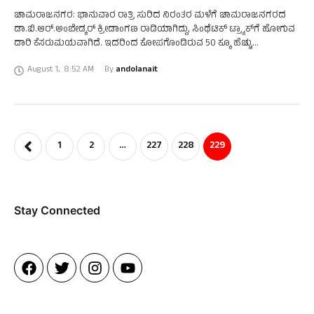
ಚಾಮರಾಜನಗರ: ಭಾನುವಾರ ರಾತ್ರಿ ಸುರಿದ ನಿರಂತರ ಮಳೆಗೆ ಚಾಮರಾಜನಗರದ
ಡಾ.ಬಿ.ಆರ್.ಅಂಬೇಡ್ಕರ್ ಕ್ರೀಡಾಂಗಣ ರಾಡಿಯಾಗಿದ್ದು, ಸಿಂಥೆಟಿಕ್ ಟ್ರ್ಯಾಕ್​ಗೆ ಹೋಗುವ
ದಾರಿ ಕೆಸರುಮಯವಾಗಿದೆ. ಇದರಿಂದ ಕೋಪಗೊಂಡಿರುವ 50 ಕ್ಕೂ ಹೆಚ್ಚು
ಕ್ರೀಡಾಭ್ಯಾಸಿಗಳು ಸಿಂಥೆಟಿಕ್ ಟ್ರ್ಯಾಕ್ ಸಮೀಪ ನಾಟಿ ಮಾಡಿ ಆಕ್ರೋಶ ಹೊರಹಾಕಿದ್ದಾರೆ
August 1
,
8:52 AM
By 
andolanait
ಕಳೆದ ಮೂರು …
1
2
…
227
228
229
Stay Connected​