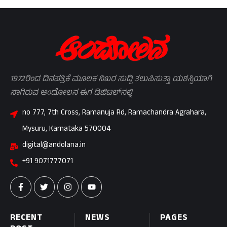
1972ರಿಂದ ದಿನಪತ್ರಿಕೆ ಮೂಲಕ ನಿಖರ ಸುದ್ದಿ ತಲುಪಿಸುತ್ತಾ ಯಶಸ್ವಿಯಾಗಿ
ಸಾಗಿರುವ ಆಂದೋಲನ ಈಗ ಡಿಜಿಟಲ್‌ನಲ್ಲಿ
no 777, 7th Cross, Ramanuja Rd, Ramachandra Agrahara,
Mysuru, Karnataka 570004
digital@andolana.in
+91 9071777071
RECENT
NEWS
PAGES