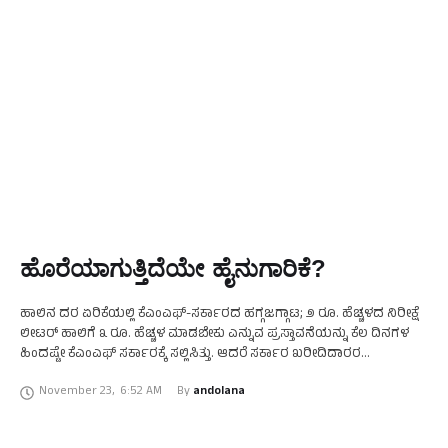
ಹೊರೆಯಾಗುತ್ತಿದೆಯೇ ಹೈನುಗಾರಿಕೆ?
ಹಾಲಿನ ದರ ಏರಿಕೆಯಲ್ಲಿ ಕೆಎಂಎಫ್-ಸರ್ಕಾರದ ಹಗ್ಗಜಗ್ಗಾಟ; ೨ ರೂ. ಹೆಚ್ಚಳದ ನಿರೀಕ್ಷೆ
ಲೀಟರ್ ಹಾಲಿಗೆ ೩ ರೂ. ಹೆಚ್ಚಳ ಮಾಡಬೇಕು ಎನ್ನುವ ಪ್ರಸ್ತಾವನೆಯನ್ನು ಕೆಲ ದಿನಗಳ
ಹಿಂದಷ್ಟೇ ಕೆಎಂಎಫ್ ಸರ್ಕಾರಕ್ಕೆ ಸಲ್ಲಿಸಿತ್ತು. ಆದರೆ ಸರ್ಕಾರ ಖರೀದಿದಾರರ
ಹಿತದೃಷ್ಟಿಯಿಂದ ಇದಕ್ಕೆ ತಡೆ ತಂದಿದ್ದು, …
November 23
,
6:52 AM
By 
andolana