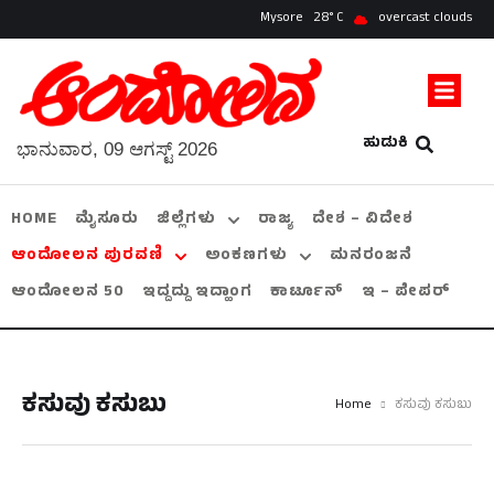
Mysore
28
overcast clouds
ಹುಡುಕಿ
ಭಾನುವಾರ, 09 ಆಗಸ್ಟ್ 2026
HOME
ಮೈಸೂರು
ಜಿಲ್ಲೆಗಳು
ರಾಜ್ಯ
ದೇಶ – ವಿದೇಶ
ಆಂದೋಲನ ಪುರವಣಿ
ಅಂಕಣಗಳು
ಮನರಂಜನೆ
ಆಂದೋಲನ 50
ಇದ್ದದ್ದು ಇದ್ಹಾಂಗ
ಕಾರ್ಟೂನ್
ಇ – ಪೇಪರ್
ಕಸುವು ಕಸುಬು
Home
ಕಸುವು ಕಸುಬು