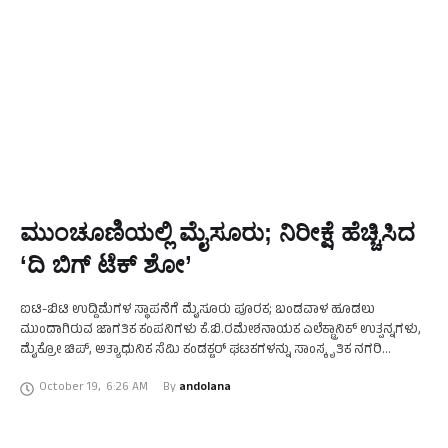
ಮುಂಚೂಣಿಯಲ್ಲಿ ಮೈಸೂರು; ನಿರೀಕ್ಷೆ ಹೆಚ್ಚಿಸಿದ
‘ದಿ ಬಿಗ್ ಟೆಕ್ ಶೋ’
ಐಟಿ-ಬಿಟಿ ಉದ್ದಿಮೆಗಳ ಸ್ಥಾಪನೆಗೆ ಮೈಸೂರು ಪೂರಕ; ಬಂಡವಾಳ ಹೂಡಲು
ಮುಂದಾಗಿರುವ ಜಾಗತಿಕ ಕಂಪನಿಗಳು ಕೆ.ಬಿ.ರಮೇಶನಾಯಕ ಎಲೆಕ್ಟ್ರಾನಿಕ್ ಉತ್ಪನ್ನಗಳು,
ಮೈಕ್ರೋ ಚಿಪ್, ಅತ್ಯಾಧುನಿಕ ಸೆಮಿ ಕಂಡಕ್ಟರ್ ಘಟಕಗಳನ್ನು ಸಾಂಸ್ಕೃತಿಕ ನಗರಿ
ಮೈಸೂರಿನಲ್ಲಿ ಸ್ಥಾಪಿಸುವ ನಿರ್ಧಾರವನ್ನು ಕೇಂದ್ರ ಸರ್ಕಾರ ಪ್ರಕಟಿಸುತ್ತಿದ್ದಂತೆಯೇ
October 19
,
6:26 AM
By 
andolana
ಬದಲಾವಣೆಯ ಗಾಳಿ ಬೀಸಲು …