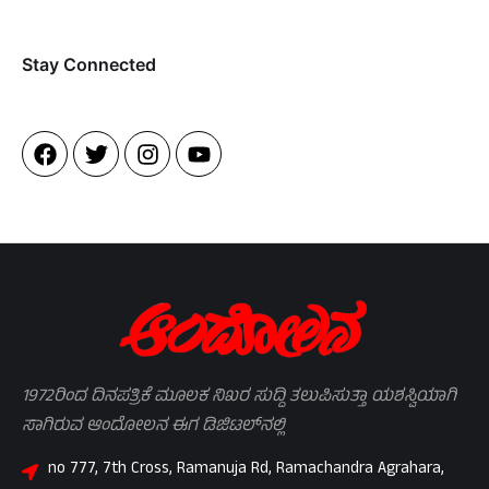
Stay Connected​
1972ರಿಂದ ದಿನಪತ್ರಿಕೆ ಮೂಲಕ ನಿಖರ ಸುದ್ದಿ ತಲುಪಿಸುತ್ತಾ ಯಶಸ್ವಿಯಾಗಿ
ಸಾಗಿರುವ ಆಂದೋಲನ ಈಗ ಡಿಜಿಟಲ್‌ನಲ್ಲಿ
no 777, 7th Cross, Ramanuja Rd, Ramachandra Agrahara,