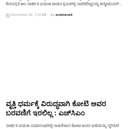
ದಿನಪತ್ರಿಕೆ ೫೦ ಸಾರ್ಥಕ ಪಯಣ ಕಾರ್ಯಕ್ರಮದಲ್ಲಿ ಸಾಧಕರಿಬ್ಬರನ್ನು ಆತ್ಮೀಯವಾಗಿ
ಸನ್ಮಾನಿಸಲಾಯಿತು. ವಿದ್ಯೋದಯ ಕಾಲೇಜಿನ ಸಭಾಂಗಣದಲ್ಲಿ ನಡೆದ ಕಾರ್ಯಕ್ರಮದಲ್ಲಿ
December 26
,
7:23 AM
By 
andolanait
…
ವೃತ್ತಿ ಧರ್ಮಕ್ಕೆ ವಿರುದ್ಧವಾಗಿ ಕೋಟಿ ಅವರ
ಬರವಣಿಗೆ ಇರಲಿಲ್ಲ : ಎಚ್‌ಸಿಎಂ
ಸಾರ್ಥಕ ಪಯಣ ಸಮಾರಂಭದಲ್ಲಿ ರಾಜಶೇಖರ ಕೋಟಿ ಅವರ ಬದುಕುನ್ನು ಸ್ಮರಿಸಿದ