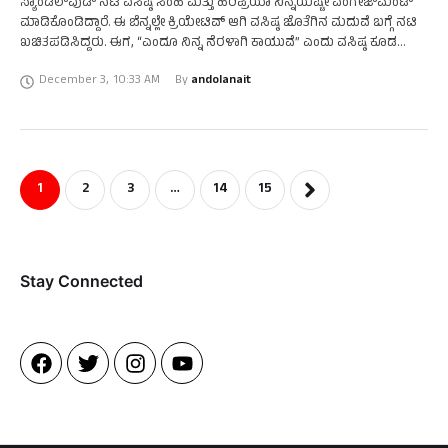
ಸ್ಯಾಂಡಲ್‌ವುಡ್‌ ನಟ ವಸಿಷ್ಠ ಸಿಂಹ ಮತ್ತು ಹರಿಪ್ರಿಯಾ ನಿನ್ನೆಯಷ್ಟೇ ಎಂಗೇಜ್‌ಮೆಂಟ್
ಮಾಡಿಕೊಂಡಿದ್ದಾರೆ. ಈ ಬೆನ್ನಲ್ಲೇ ಕ್ರಿಯೇಟಿವ್ ಆಗಿ ವಸಿಷ್ಠ ಜೊತೆಗಿನ ಮದುವೆ ಬಗ್ಗೆ ನಟಿ
ಖಚಿತಪಡಿಸಿದ್ದರು. ಈಗ, “ಎಂದೂ ನಿನ್ನ ನೆರಳಾಗಿ ಕಾಯುವೆ” ಎಂದು ವಸಿಷ್ಠ ಕೂಡ
ಪೋಸ್ಟ್ ಶೇರ್ ಮಾಡಿದ್ದಾರೆ. …
December 3
,
10:33 AM
By 
andolanait
1
2
3
…
14
15
Stay Connected​