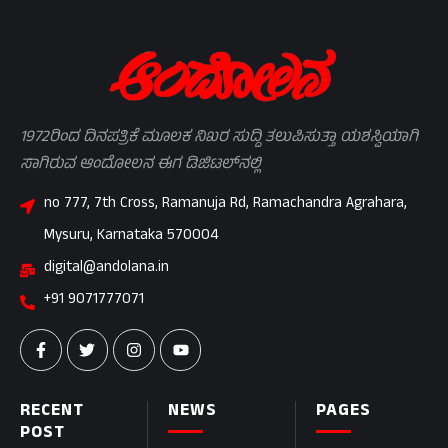
1972ರಿಂದ ದಿನಪತ್ರಿಕೆ ಮೂಲಕ ನಿಖರ ಸುದ್ದಿ ತಲುಪಿಸುತ್ತಾ ಯಶಸ್ವಿಯಾಗಿ
ಸಾಗಿರುವ ಆಂದೋಲನ ಈಗ ಡಿಜಿಟಲ್‌ನಲ್ಲಿ
no 777, 7th Cross, Ramanuja Rd, Ramachandra Agrahara,
Mysuru, Karnataka 570004
digital@andolana.in
+91 9071777071
RECENT
NEWS
PAGES
POST