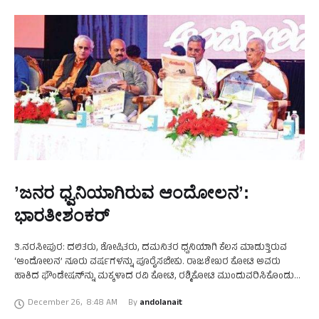
ʼಜನರ ಧ್ವನಿಯಾಗಿರುವ ಆಂದೋಲನʼ:
ಭಾರತೀಶಂಕರ್‌
ತಿ.ನರಸೀಪುರ: ದಲಿತರು, ಶೋಷಿತರು, ದಮನಿತರ ಧ್ವನಿಯಾಗಿ ಕೆಲಸ ಮಾಡುತ್ತಿರುವ
‘ಆಂದೋಲನ’ ನೂರು ವರ್ಷಗಳನ್ನು ಪೂರೈಸಬೇಕು. ರಾಜಶೇಖರ ಕೋಟಿ ಅವರು
ಹಾಕಿದ ಫೌಂಡೇಷನ್‌ನ್ನು ಮಕ್ಕಳಾದ ರವಿ ಕೋಟಿ, ರಶ್ಮಿಕೋಟಿ ಮುಂದುವರಿಸಿಕೊಂಡು
ಬಂದಿರುವುದರಿಂದ ಓದುಗ ಸಮೂಹ ಬೆನ್ನಿಗೆ ನಿಲ್ಲಬೇಕು ಎಂದು ಮಾಜಿ ಶಾಸಕ
December 26
,
8:48 AM
By 
andolanait
ಡಾ.ಎನ್.ಎಲ್.ಭಾರತೀಶಂಕರ್ …