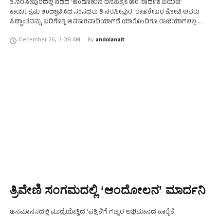
ತಿ.ನರಸೀಪುರದಲ್ಲಿ ನಡೆದ ‘ಆಂದೋಲನ ದಿನಪತ್ರಿಕೆ ೫೦ ಸಾರ್ಥಕ ಪಯಣ’
ಕಾರ್ಯಕ್ರಮ ಉದ್ಘಾಟಿಸಿದ ಸಂಸದರು ತಿ.ನರಸೀಪುರ: ರಾಜಶೇಖರ ಕೋಟಿ ಅವರು
ಸಿದ್ಧಾಂತವನ್ನು ಬದಿಗೊತ್ತಿ ಅವಕಾಶವಾದಿಯಾಗದೆ ಯಾರೊಂದಿಗೂ ರಾಜಿಯಾಗಲಿಲ್ಲ.
ತಮ್ಮ ನಡೆ, ನುಡಿಯಂತೆ ಬದುಕುವ ಜೊತೆಗೆ ಸಮಾಜವಾದಿಯಾಗಿಯೇ ಉಳಿದು ಕೊನೆ
December 26
,
7:08 AM
By 
andolanait
ತನಕವೂ ಸಿದ್ಧಾಂತವನ್ನು ಉಳಿಸಿಕೊಂಡರು …
ತ್ರಿವೇಣಿ ಸಂಗಮದಲ್ಲಿ ‘ಆಂದೋಲನ’ ಮಾರ್ದನಿ
ಜನಮಾನಸದಲ್ಲಿ ಮುದ್ರೆಯೊತ್ತಿದ ‘ಪತ್ರಿಕೆ’ಗೆ ಗಣ್ಯರ ಅಭಿಮಾನದ ಹಾರೈಕೆ