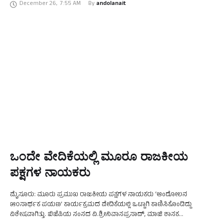
December 26
,
7:55 AM
By 
andolanait
ವಿದ್ಯೋದಯ ಕಾಲೇಜಿನ ಸಭಾಂಗಣದಲ್ಲಿನಡೆದ ಕಾರ್ಯಕ್ರಮದಲ್ಲಿ …
ಒಂದೇ ವೇದಿಕೆಯಲ್ಲಿ ಮೂರೂ ರಾಜಕೀಯ
ಪಕ್ಷಗಳ ನಾಯಕರು
ಮೈಸೂರು: ಮೂರು ಪ್ರಮುಖ ರಾಜಕೀಯ ಪಕ್ಷಗಳ ನಾಯಕರು ‘ಆಂದೋಲನ
೫೦ಸಾರ್ಥಕ ಪಯಣ’ ಕಾರ್ಯಕ್ರಮದ ವೇದಿಕೆಯಲ್ಲಿ ಒಟ್ಟಾಗಿ ಕಾಣಿಸಿಕೊಂಡಿದ್ದು
ವಿಶೇಷವಾಗಿತ್ತು. ಬಿಜೆಪಿಯ ಸಂಸದ ವಿ.ಶ್ರೀನಿವಾಸಪ್ರಸಾದ್, ಮಾಜಿ ಶಾಸಕ