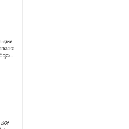
ಾಂಧೀಜಿ
 ತಗಡೂರು
ದ್ದರು.
ವರೆಗೆ