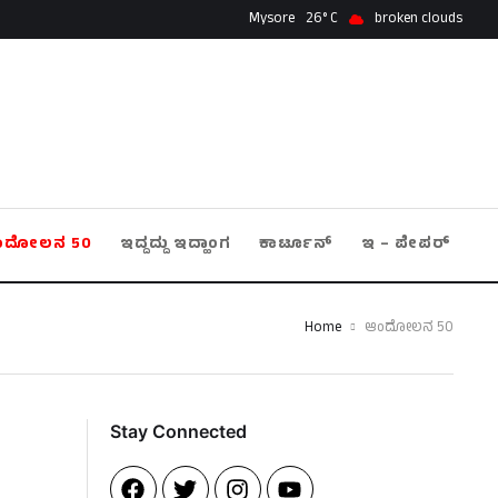
Mysore
26
broken clouds
ಂದೋಲನ 50
ಇದ್ದದ್ದು ಇದ್ಹಾಂಗ
ಕಾರ್ಟೂನ್
ಇ – ಪೇಪರ್
Home
ಆಂದೋಲನ 50
Stay Connected​