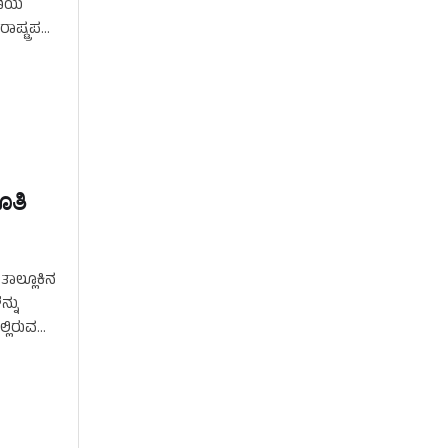
 ಣಿಯ
ಷ್ಟ್ರಪತಿ
ೂತಿ
ತಾಲ್ಲೂಕಿನ
್ನು
್ಲಿರುವ