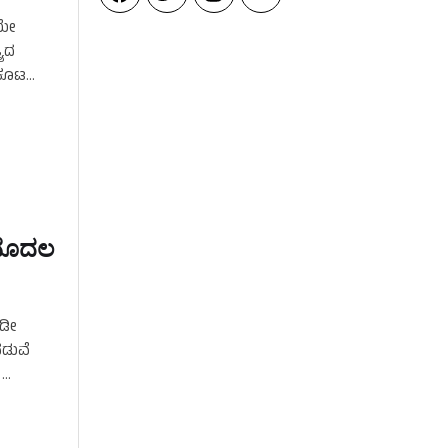
ಿಯೇ
್ಯದ
ವಕೂಟ
…
 ಮೊದಲ
ಇಡೀ
ನಡುವೆ
 …