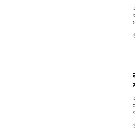
ನ
ನ
ಅ
ಪ
ಸ
ನ
ರ
ಎ