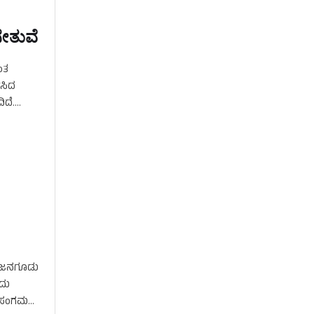
ೇತುವೆ
ಂತ
ಿಸಿದ
ಿದೆ.
ಂಜನಗೂಡು
ುದು
ಗಳ ಸಂಗಮ