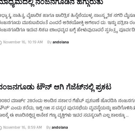
ಮಾಧ್ಯಮದಲ್ಲಿ ನಂಜನಗೂಡಿನ ಹೆಗ್ಗುರುತು
ಧ್ಯಾತ್ಮ, ಸಾಹಿತ್ಯ, ವೈಚಾರಿಕ ಹಾಗೂ ಚಾರಿತ್ರಿಕ ಹಿನ್ನೆಲೆಯುಳ್ಳ ಸಾಂಸ್ಕೃತಿಕ ನಗರಿ ಮೈಸೂ
ಂಜನಗೂಡು ಮುಕುಟವಿದಂತೆ ಎಂದರೆ ಅತಿಶಯೋಕ್ತಿ ಆಗಲಾರ ದು. ಇನ್ನು ಪತ್ರಿಕಾ ರಂಗ
ಂಜನಗೂಡಿಗೂ ಇರುವ ನಿಕಟ ಬಾಂಧವ್ಯದ ಬಗ್ಗೆ ಹೇಳುವುದಾದರೆ ಸ್ವತಂತ್ರ್ಯ ಪೂರ್ವ
 ರಂಗವನ್ನು ಶ್ರೀಮಂತಗೊಳಿಸಿ ದ …
November 16
,
10:19 AM
By 
andolana
ನಂಜನಗೂಡು ಟೌನ್‌ ಆಗಿ ಗೆಜೆಟ್‌ನಲ್ಲಿ ಪ್ರಕಟ
908ರ ಮಾರ್ಚ್‌ 28ರಂದು ಅಂದಿನ ಸರ್ಕಾರ ಗೆಜೆಟ್‌ ಪ್ರಕಟಣೆ ಹೊರಡಿಸಿ ನಂಜನಗೂ
ಟೌನ್‌’ ಎಂದು ಕರೆದು, ಇಲ್ಲಿ ೧೫ ಸ ದಸ್ಯರ ಪುರಸಭೆಯ ವ್ಯವಸ್ಥೆಯನ್ನು ಜಾರಿಗೊಳಿಸಿತ
ಾಲಕ್ಕೆ ಈ ಊರಿನಲ್ಲಿದ್ದ ಅನೇಕ ಗಣ್ಯ ವ್ಯಕ್ತಿಗಳು ಇದರ ಸದಸ್ಯರಾಗಿ ಎಲ್ಲ ಕಾಲಕ್ಕೂ …
November 16
,
8:59 AM
By 
andolana