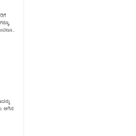
ರಿಗೆ
ಕ್ಕೂ,
ದಿಂದಲೂ
ಡನ್ನು
ು. ಆಗಿನ