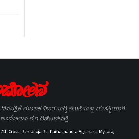
 ದಿನಪತ್ರಿಕೆ ಮೂಲಕ ನಿಖರ ಸುದ್ದಿ ತಲುಪಿಸುತ್ತಾ ಯಶಸ್ವಿಯಾಗಿ
 ಆಂದೋಲನ ಈಗ ಡಿಜಿಟಲ್‌ನಲ್ಲಿ
 7th Cross, Ramanuja Rd, Ramachandra Agrahara, Mysuru,