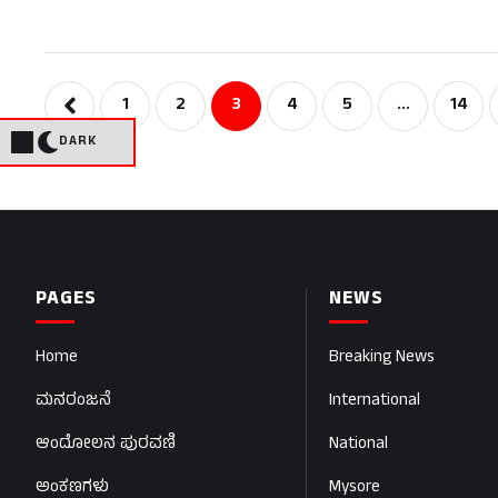
1
2
3
4
5
…
14
DARK
PAGES
NEWS
Home
Breaking News
ಮನರಂಜನೆ
International
ಆಂದೋಲನ ಪುರವಣಿ
National
ಅಂಕಣಗಳು
Mysore