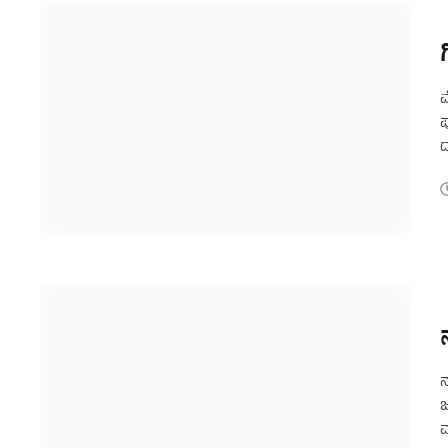
ಮ
ಪ
ದ
ಆ
ನ
ಜ
ಮ