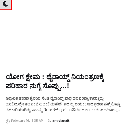
ಯೋಗ ಕ್ಷೇಮ : ಥೈರಾಯ್ಡ್ ನಿಯಂತ್ರಣಕ್ಕೆ
ಪರಿಹಾರ ನುಗ್ಗೆ ಸೊಪ್ಪು…!
ಆಧುನಿಕ ಜೀವನ ಶೈಲಿಯ ನೆಂಟ ಥೈರಾಯ್ಡ್ ಬಾಧೆ ಹಲವರನ್ನು ಕಾಡುತ್ತಿದ್ದು,
ಮಾತ್ರೆಯನ್ನೇ ಅವಲಂಬಿಸುವಂತೆ ಮಾಡಿದೆ. ಇದನ್ನು ನಿಯಂತ್ರಣದಲ್ಲಿಡಲು ನುಗ್ಗೆಸೊಪ್ಪು
ಸಹಕಾರಿಯಾಗಿದ್ದು, ಸಾಕಷ್ಟು ರೋಗಗಳನ್ನು ಗುಣಪಡಿಸಬಹುದು ಎಂದು ಹೇಳಲಾಗುತ್ತದೆ.
ಇದು ತಿನ್ನಲು ರುಚಿಕರ ಅಲ್ಲವೆಂದು ಕೆಲವರು ಮೂಗು ಮುರಿಯುವುದುಂಟು. ಆದರೆ
February 16
,
6:35 AM
By 
andolanait
ಇದರ ಪ್ರಯೋಜನಗಳು …