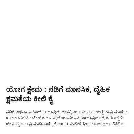
ಯೋಗ ಕ್ಷೇಮ : ನಡಿಗೆ ಮಾನಸಿಕ, ದೈಹಿಕ
ಕ್ಷಮತೆಯ ಕೀಲಿ ಕೈ
ನಡಿಗೆ ಅಥವಾ ವಾಕಿಂಗ್ ಮಾಡುವುದು ದೇಹಕ್ಕೆ ಅತೀ ಮುಖ್ಯ.ಪ್ರತಿನಿತ್ಯ ನಾವು ಮಾಡುವ
೩೦ ನಿಮಿಷಗಳ ವಾಕಿಂಗ್ ಅನೇಕ ಪ್ರಯೋಜನಗಳನ್ನು ನೀಡುವುದಲ್ಲದೆ, ಆರೋಗ್ಯಕರ
ಜೀವನಕ್ಕೆ ಅನುವು ಮಾಡಿಕೊಡುತ್ತದೆ. ಊಟ ಮಾಡಿದ ತಕ್ಷಣ ಮಲಗುವುದು, ಬೆಳಿಗ್ಗೆ 8
ಗಂಟೆಯವರೆಗೆ ಮಲಗುವುದು,ಮಧ್ಯಾಹ್ನದ ಸಮಯದಲ್ಲಿ ಮಲಗುವುದು. ಇವು …