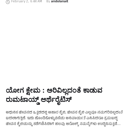
February 2
,
6:44 AM
By 
andolanait
ಯೋಗ ಕ್ಷೇಮ : ಅರಿವಿಲ್ಲದಂತೆ ಕಾಡುವ
ರುಮಟಾಯ್ಡ್ ಆರ್ಥೆರೈಟಿಸ್
ಆಧುನಿಕ ಜೀವನದ ಒತ್ತಡದಲ್ಲಿ ಆಹಾರ ಶೈಲಿ, ಜೀವನ ಶೈಲಿ ಎಲ್ಲವೂ ನಮಗರಿವಿಲ್ಲದಂತೆ
ಬದಲಾಗುತ್ತಿದೆ. ಇದು ಹೊಂದಿಕೊಳ್ಳುವಿಕೆಯ ಅನಿವಾರ್ಯತೆ ಎನಿಸಿದರೂ ಕ್ರಮಬದ್ಧ
ಜೀವನ ಶೈಲಿಯನ್ನು ಕಡೆಗಣಿಸಿದಾಗ ಹಲವು ಆರೋಗ್ಯ ಸಮಸ್ಯೆಗಳು ಉದ್ಭವಿಸುತ್ತವೆ.