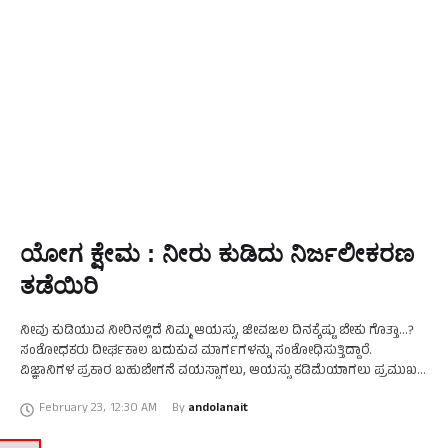
ಯೋಗ ಕ್ಷೇಮ : ನೀರು ಕುಡಿದು ನಿರ್ಜಲೀಕರಣ
ತಡೆಯಿರಿ
ನೀವು ಕುಡಿಯುವ ನೀರಿನಲ್ಲಿದೆ ನಿಮ್ಮ ಆಯಸ್ಸು, ಜೀವಜಲ ದಿನಕ್ಕೆಷ್ಟು ಬೇಕು ಗೊತ್ತಾ...?
ಸಂಶೋಧಕರು ದೀರ್ಘಕಾಲ ಬದುಕುವ ಮಾರ್ಗಗಳನ್ನು ಸಂಶೋಧಿಸುತ್ತಿದ್ದಾರೆ.
ವಿಜ್ಞಾನಿಗಳ ಪ್ರಕಾರ ಬಹುಬೇಗನೆ ವಯಸ್ಸಾಗಲು, ಆಯಸ್ಸು ಕಡಿಮೆಯಾಗಲು ಪ್ರಮುಖ
ಕಾರಣ ಡಿಹೈಡ್ರೇಶನ್. ಸರಿಯಾಗಿ ನೀರು ಕುಡಿಯದೇ ಇರುವುದರಿಂದ ದೇಹದಲ್ಲಿ
February 23
,
12:30 AM
By 
andolanait
ನಿರ್ಜಲೀಕರಣ ಉಂಟಾಗುತ್ತದೆ. …