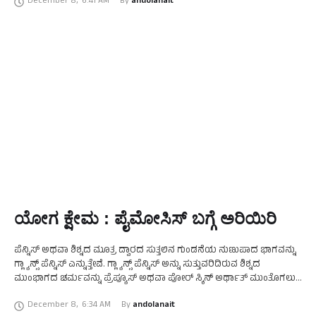
December 8
,
6:41 AM
By 
andolanait
…
ಯೋಗ ಕ್ಷೇಮ : ಪೈಮೋಸಿಸ್ ಬಗ್ಗೆ ಅರಿಯಿರಿ
ಪೆನ್ನಿಸ್ ಅಥವಾ ಶಿಶ್ನದ ಮೂತ್ರ ದ್ವಾರದ ಸುತ್ತಲಿನ ಗುಂಡನೆಯ ನುಣುಪಾದ ಭಾಗವನ್ನು
ಗ್ಲ್ಯಾನ್ಸ್ ಪೆನ್ನಿಸ್ ಎನ್ನುತ್ತೇವೆ. ಗ್ಲ್ಯಾನ್ಸ್ ಪೆನ್ನಿಸ್ ಅನ್ನು ಸುತ್ತುವರಿದಿರುವ ಶಿಶ್ನದ
ಮುಂಭಾಗದ ಚರ್ಮವನ್ನು ಪ್ರೆಪ್ಯೂಸ್ ಅಥವಾ ಪೋರ್ ಸ್ಕಿನ್ ಅರ್ಥಾತ್ ಮುಂತೊಗಲು
ಎನ್ನುತ್ತೇವೆ. ಪ್ರೆಪ್ಯೂಸ್ ಮೃದುವಾಗಿ ಚಲನಶೀಲವಾಗಿದ್ದು, ಗ್ಲ್ಯಾನ್ಸ್ …
December 8
,
6:34 AM
By 
andolanait