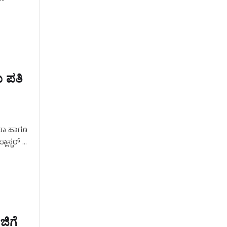
ು ಪತಿ
ಚಿತಾ ಹಾಗೂ
ಾಸ್ಟರ್‌ …
ಜಿಗೆ