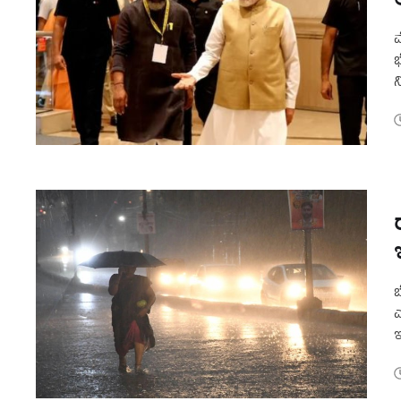
ಮ
ಭ
ನ
ಇ
ಬ
ಎ
ಇ
ದ