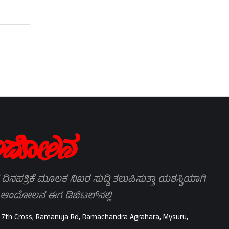
 ದಿನಪತ್ರಿಕೆ ಮೂಲಕ ನಿಖರ ಸುದ್ದಿ ತಲುಪಿಸುತ್ತಾ ಯಶಸ್ವಿಯಾಗಿ
 ಆಂದೋಲನ ಈಗ ಡಿಜಿಟಲ್‌ನಲ್ಲಿ
 7th Cross, Ramanuja Rd, Ramachandra Agrahara, Mysuru,