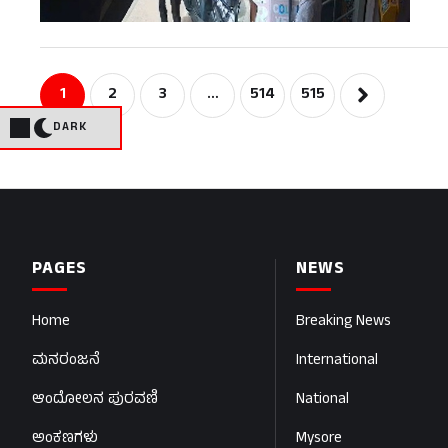
1
2
3
…
514
515
DARK
PAGES
NEWS
Home
Breaking News
ಮನರಂಜನೆ
International
ಆಂದೋಲನ ಪುರವಣಿ
National
ಅಂಕಣಗಳು
Mysore