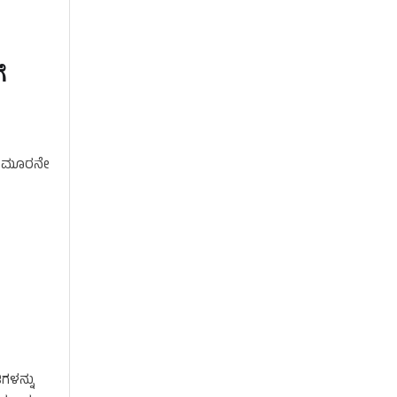
ೆ
ಸದ ಮೂರನೇ
ಂಕಾರ …
ಳನ್ನು