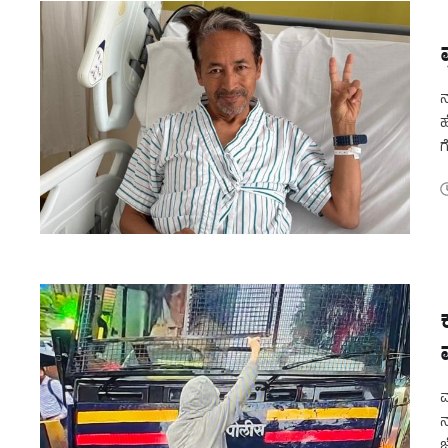
ನ
ಹ
ಗ
ಶ
ಮ
ನ
ಜ