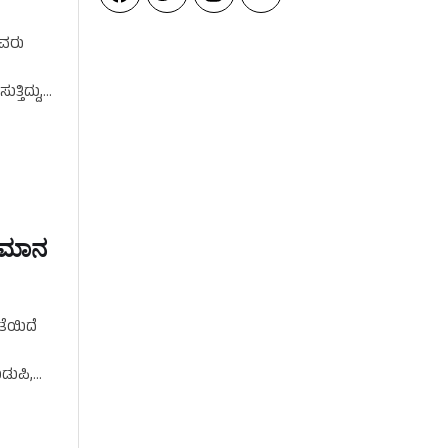
ಅವರು
ತಿದ್ದು,
ವಾಮಾನ
ತೆಯಿದೆ
ಡುಪಿ,