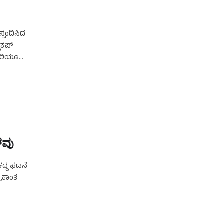
ಸ್ಪಂದಿಸಿದ
ವಕಪ್
ಬಾರಿಯೂ
ಳವು
ಕದ್ದ ಘಟನೆ
ರಕಾಂತ