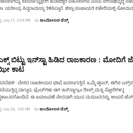
ಚಿಸಲಾಗಿದ್ದು, ಕಾರ್ಯಾಧ್ಯಕ್ಷರಿಗೆ ಜವಾಬ್ದಾರಿ ವಹಿಸಲಾಗಿದೆ ಎಂದು ನಗರಾಭಿವೃದ್ಧಿ ಸ
ಾ. ಯತೀಂದ್ರ ಸಿದ್ಧರಾಮಯ್ಯ ತಿಳಿಸಿದ್ದಾರೆ. ​ಜಿಲ್ಲಾ ಪಂಚಾಯತಿ ಕಚೇರಿಯಲ್ಲಿ ಸೋ
ದಸರಾ ಕಾರ್ಯಕಾರಿ ಸಮಿತಿಯ ಸಭೆಯ ನಂತರ ಮಾಧ್ಯಮ …
July 27
,
3:09 PM
By 
ಆಂದೋಲನ ಡೆಸ್ಕ್
ಎಕ್ಸ್ ಬಿಟ್ಟು ಇನ್‌ಸ್ಟಾ ಹಿಡಿದ ರಾಜಕಾರಣ : ಮೋದಿಗೆ ಜ
ಝೀ ಕಾಟ
ವದೆಹಲಿ : ದೇಶದ ರಾಜಕೀಯದ ಭಾಷೆ ಬದಲಾಗುತ್ತಿದೆ. ಒಮ್ಮೆ ಟ್ವಿಟರ್, ಈಗಿನ ಎಕ್ಸ್‌ನಲ್
ಡೆಯುತ್ತಿದ್ದ ವಾಗ್ವಾದ, ಟ್ರೆಂಡ್‌ಗಳು ಈಗ ಇನ್‌ಸ್ಟಾಗ್ರಾಂ ರೀಲ್ಸ್ ಮತ್ತು ಸ್ಟೋರಿಗಳತ್ತ
್ಥಳಾಂತರಗೊಂಡಿವೆ. ಈ ಬದಲಾವಣೆ ನೇರವಾಗಿ ಯುವ ಮತದಾರರನ್ನು, ಅಂದರೆ ಜೆ
ನರನ್ನು ಗುರಿಯಾಗಿಸಿಕೊಂಡಿದೆ. ಕಳೆದ ಕೆಲ …
July 26
,
1:05 PM
By 
ಆಂದೋಲನ ಡೆಸ್ಕ್