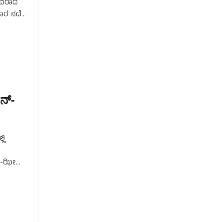
ಚಿವರಾದ
ಮವಾರ ನಡೆದ
ೆನ್-
ಲಿ
ನ್-ಝೀ