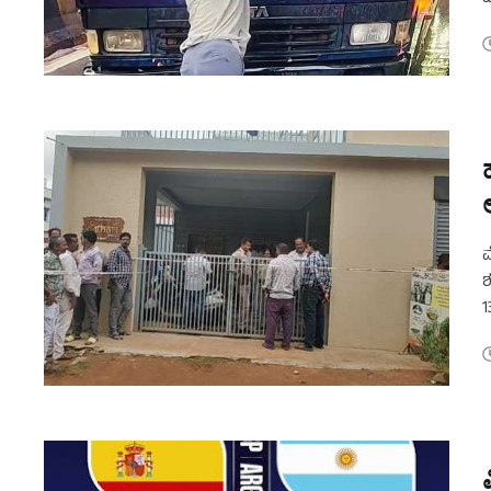
ವ
ಆ
ಮ
ಶ
1