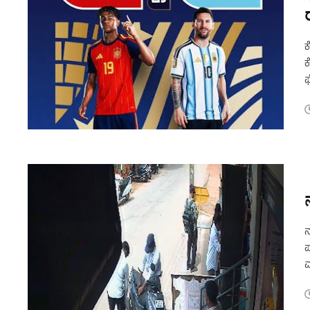
ಕ
ಕ
ಫ
ಉ
ನ
ಪ
ವ
ಸ