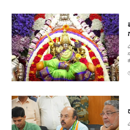
ಮ
ನ
ಶ
ಚ
ಮ