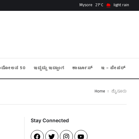
Mysore
21
light rain
ಂದೋಲನ 50
ಇದ್ದದ್ದು ಇದ್ಹಾಂಗ
ಕಾರ್ಟೂನ್
ಇ – ಪೇಪರ್
Home
ಮೈಸೂರು
Stay Connected​