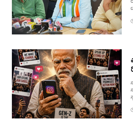
ರ
ಡ
ನ
ನ
ಸ
ಜ