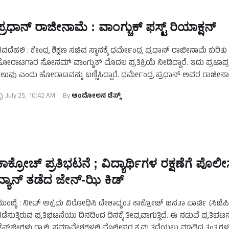
ಪ್ರಧಾನ್‌ ರಾಜೀನಾಮೆ : ವಾಂಗ್ಚುಕ್‌ ಫಸ್ಟ್‌ ರಿಯಾಕ್ಷನ್‌
ವದೆಹಲಿ : ಕೇಂದ್ರ ಶಿಕ್ಷಣ ಸಚಿವ ಸ್ಥಾನಕ್ಕೆ ಧರ್ಮೇಂದ್ರ ಪ್ರಧಾನ್‌ ರಾಜೀನಾಮೆ ಕುರಿತು
ೋರಾಟಗಾರ ಸೋನಮ್‌ ವಾಂಗ್ಚುಕ್‌ ಮೊದಲ ಪ್ರತಿಕ್ರಿಯೆ ನೀಡಿದ್ದಾರೆ. ಇದು ಪ್ರಜಾಪ್ರ
ೆಲುವು ಎಂದು ಹೋರಾಟವನ್ನು ಬಣ್ಣಿಸಿದ್ದಾರೆ. ಧರ್ಮೇಂದ್ರ ಪ್ರಧಾನ್ ಅವರ ರಾಜೀನಾ
ಿಕ್ಷಣ ವ್ಯವಸ್ಥೆಯಲ್ಲಿ ಸುಧಾರಣೆಗೆ …
July 25
,
10:42 AM
By 
ಆಂದೋಲನ ಡೆಸ್ಕ್
ಕಾಕ್ರೋಚ್‌ ಪ್ರತಿಭಟನೆ ; ವಿದ್ಯಾರ್ಥಿಗಳ ರಕ್ಷಣೆಗೆ ಪೊಲೀಸ
ವ್ಯಾನ್‌ ತಡೆದ ಜೇನ್‌-ಝಿ ಕಿಡ್‌
ುಂಬೈ : ನೀಟ್‌ ಅಕ್ರಮ ವಿರೋಧಿಸಿ ದೇಶಾದ್ಯಂತ ಕಾಕ್ರೋಚ್‌ ಜನತಾ ಪಾರ್ಟಿ (ಸಿಜೆಪಿ
ಡೆಸುತ್ತಿರುವ ಪ್ರತಿಭಟನೆಯು ದಿನದಿಂದ ದಿನಕ್ಕೆ ತೀವ್ರವಾಗುತ್ತಿದೆ. ಈ ನಡುವೆ ಪ್ರತಿಭ
ೆನ್‌ಜೀಗಳು ರ‍್ಯಾಲಿ, ಸಮಾವೇಶಗಳಲ್ಲಿ ಪೊಲೀಸರ ಕ್ರಮ ತಡೆಯಲು ಮಾಡಿದ ತಂತ್ರಗಳ