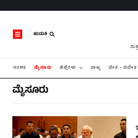
ಹುಡುಕಿ
ಶುಕ
HOME
ಮೈಸೂರು
ಜಿಲ್ಲೆಗಳು
ರಾಜ್ಯ
ದೇಶ – ವಿದೇಶ
ಮೈಸೂರು