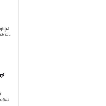
ಭುತ್ವದ
ಮೆ ಮತ್ತು
್‌
)
ಟನಾನಿರತ