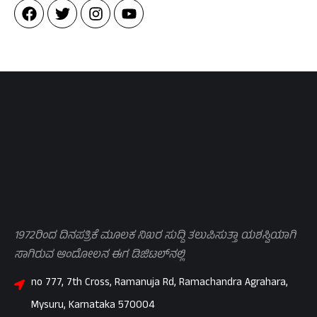
1972ರಿಂದ ದಿನಪತ್ರಿಕೆ ಮೂಲಕ ನಿಖರ ಸುದ್ದಿ ತಲುಪಿಸುತ್ತಾ ಯಶಸ್ವಿಯಾಗಿ
ಸಾಗಿರುವ ಆಂದೋಲನ ಈಗ ಡಿಜಿಟಲ್‌ನಲ್ಲಿ
no 777, 7th Cross, Ramanuja Rd, Ramachandra Agrahara,
Mysuru, Karnataka 570004