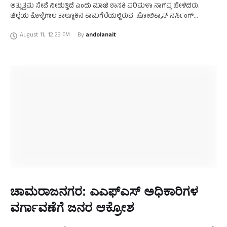
ಅತ್ಯುತ್ತಮ ಸೇವೆ ನೀಡುತ್ತಿದೆ ಎಂದು ಮಾಜಿ ಶಾಸಕಿ ಪರಿಮಳಾ ನಾಗಪ್ಪ ಹೇಳಿದರು.
ಜಿಲ್ಲೆಯ ಕೊಳ್ಳೆಗಾಲ ತಾಲ್ಲೂಕಿನ ಕಾಮಗೆರೆಯಲ್ಲಿರುವ ಹೋಲಿಕ್ರಾಸ್ ನರ್ಸಿಂಗ್
ಕಾಲೇಜಿನ ರಜತಮಹೋತ್ಸವ ಉದ್ಘಾಟಿಸಿ ಮಾತನಾಡಿದ ಅವರು, ಹಾವು ಕಚ್ಚುವ
August 11
,
12:23 PM
By 
andolanait
ಪ್ರಕರಣ, …
ಚಾಮರಾಜನಗರ: ಎಎಫ್ಎಸ್ ಅಧಿಕಾರಿಗಳ
ವರ್ಗಾವಣೆಗೆ ಜನರ ಆಕ್ರೋಶ