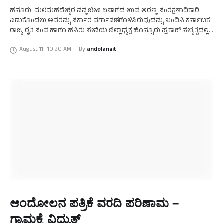
ಹನೂರು: ಮಲೆಮಹದೇಶ್ವರ ವನ್ಯಜೀವಿ ವಿಭಾಗದ ಉಪ ಅರಣ್ಯ ಸಂರಕ್ಷಣಾಧಿಕಾರಿ
ಏಡುಕೊಂಡಲು ಅವರನ್ನು ಸರ್ಕಾರ ವರ್ಗಾವಣೆಗೊಳಿಸಿರುವುದನ್ನು ಖಂಡಿಸಿ ಕರ್ನಾಟಕ
ರಾಜ್ಯ ರೈತ ಸಂಘ ಹಾಗೂ ಹಸಿರು ಸೇನೆಯ ಜಿಲ್ಲಾಧ್ಯಕ್ಷ ಹೊನ್ನೂರು ಪ್ರಕಾಶ್ ನೇತೃತ್ವದಲ್ಲಿ
ಸರ್ಕಾರದ ವಿರುದ್ಧ ಪಟ್ಟಣದ ಮುಖ್ಯ ರಸ್ತೆಯಲ್ಲಿ ಪ್ರತಿಭಟನೆ ನಡೆಸಲಾಯಿತು. …
August 11
,
10:20 AM
By 
andolanait
ಆಂದೋಲನ ಪತ್ರಿಕೆ ವರದಿ ಪರಿಣಾಮ –
ಗ್ರಾಮಕ್ಕೆ ವಿದ್ಯುತ್