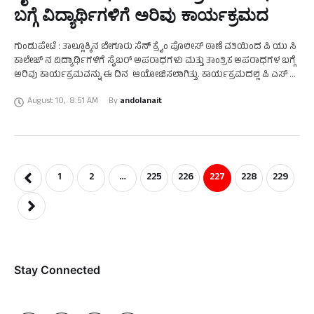
ಬಗ್ಗೆ ವಿದ್ಯಾರ್ಥಿಗಳಿಗೆ ಅರಿವು ಕಾರ್ಯಕ್ರಮದ
ಗುಂಡುಪೇಟೆ : ತಾಲ್ಲೂಕ್ಕಿನ ಬೇಗೂರು ಸೆನ್ ಕ್ರೈಂ ಪೊಲೀಸ್ ಠಾಣೆ ವತಿಯಿಂದ ಪಿ ಯು ಸಿ
ಕಾಲೇಜ್ ನ ವಿದ್ಯಾರ್ಥಿಗಳಿಗೆ ಸೈಬರ್ ಅಪರಾಧಗಳು ಮತ್ತು ತಾಂತ್ರಿಕ ಅಪರಾಧಗಳ ಬಗ್ಗೆ
ಅರಿವು ಕಾರ್ಯಕ್ರಮವನ್ನು ಈ ದಿನ ಆಯೋಜಿಸಲಾಗಿತ್ತು. ಕಾರ್ಯಕ್ರಮದಲ್ಲಿ ಪಿ ಎಸ್‌ ಐ
ಅಧಿಕಾರಿ …
August 10
,
8:51 AM
By 
andolanait
1
2
…
225
226
227
228
229
Stay Connected​