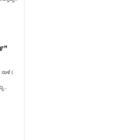
್ಶ”
ನಾಳೆ (
ು.