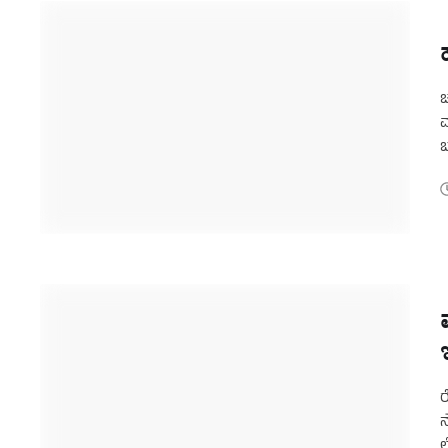
ಚ
ಮ
ಬ
ಅ
ರ
ನ
ಲ