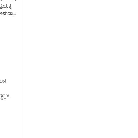
್ರಯತ್ನ
. ಅನುದಾನ
ಾಮದ
ರಧ್ವಜ