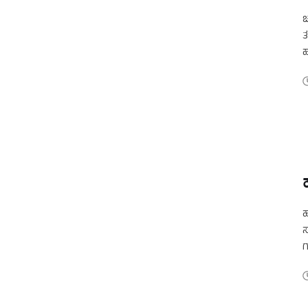
ಚ
ತ
ಹ
ಹ
ಹ
ಸ
ಗ
ಉ