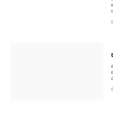
ಕ
ರ
ಬ
ಬ
ಮ
ಹ