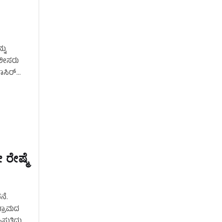
ನು
ೊಲೀಸರು
ಾಸಿರ್
ರೇಷ್ಮೆ
ನೆ.
ಗ್ರಾಮದ
್ತಿದ್ದು.