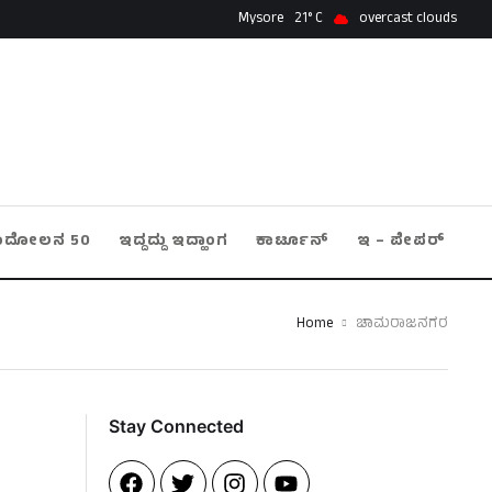
Mysore
21
overcast clouds
ಂದೋಲನ 50
ಇದ್ದದ್ದು ಇದ್ಹಾಂಗ
ಕಾರ್ಟೂನ್
ಇ – ಪೇಪರ್
Home
ಚಾಮರಾಜನಗರ
Stay Connected​