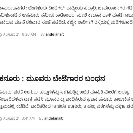
ಾಮರಾಜನಗರ : ಬೆಂಗಳೂರು-ದಿಂಡಿಗಲ್ ರಾಷ್ಟ್ರೀಯ ಹೆದ್ದಾರಿ, ಚಾಮರಾಜನಗರ ಗಡಿ
ಮಿಳುನಾಡಿನ ಆಸನೂರು ಸಮೀಪ ಕಾರೊಂದರ ಮೇಲೆ ಕಾಡಾನೆ ದಾಳಿ ಮಾಡಿ ಗಾಜು
ಾಕಿರುವ ಘಟನೆ ಶನಿವಾರ ಸಂಜೆ ನಡೆದಿದೆ. ಕಬ್ಬಿನ ಲಾರಿಗಾಗಿ ರಸ್ತೆಯಲ್ಲಿ ಮರಿಗಳೊಂದಿ
ುಡುಕಾಡುತ್ತಿದ್ದಾಗ ಈ ಘಟನೆ …
August 21
,
8:20 AM
By 
andolanait
ಹನೂರು : ಮೂವರು ಬೇಟೆಗಾರರ ಬಂಧನ
ನೂರು: ಚಿರತೆ ಉಗುರು, ಹಲ್ಲುಗಳನ್ನು ಸಾಗಿಸುತ್ತಿದ್ದ ಖಚಿತ ಮಾಹಿತಿ ಮೇರೆಗೆ ಅರಣ್ಯ
ಂಚಾರಿದಳವು ದಾಳಿ ನಡೆಸಿ ಮೂವರನ್ನು ಬಂಧಿಸಿರುವ ಘಟನೆ ಹನೂರು ತಾಲೂಕಿನ‌ ಜಲ್
್ರಾಮದಲ್ಲಿ ನಡೆದಿದೆ. ಬಂಧಿತರಿಂದ 18 ಚಿರತೆ ಉಗುರು, 8 ಹಲ್ಲು ವಶಗಳನ್ನು ವಶ್ಪ18 ಚಿರ
ಗುರು, …
August 21
,
3:41 AM
By 
andolanait