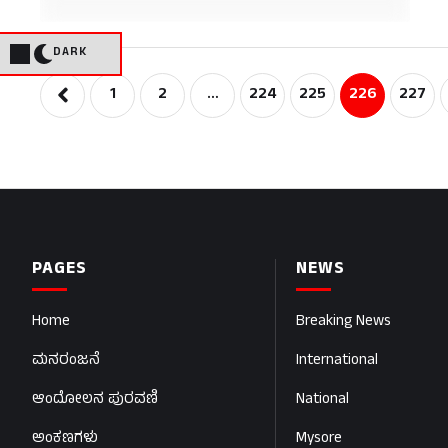
DARK
1
2
…
224
225
226
227
PAGES
NEWS
Home
Breaking News
ಮನರಂಜನೆ
International
ಆಂದೋಲನ ಪುರವಣಿ
National
ಅಂಕಣಗಳು
Mysore