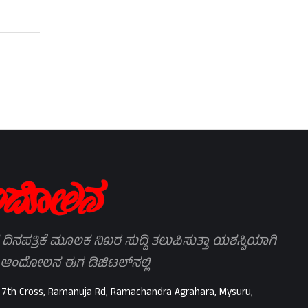
 ದಿನಪತ್ರಿಕೆ ಮೂಲಕ ನಿಖರ ಸುದ್ದಿ ತಲುಪಿಸುತ್ತಾ ಯಶಸ್ವಿಯಾಗಿ
 ಆಂದೋಲನ ಈಗ ಡಿಜಿಟಲ್‌ನಲ್ಲಿ
 7th Cross, Ramanuja Rd, Ramachandra Agrahara, Mysuru,