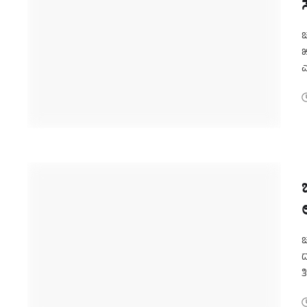
೫
ಎ
ಬ
ಚ
ದ
ತ
ಮ