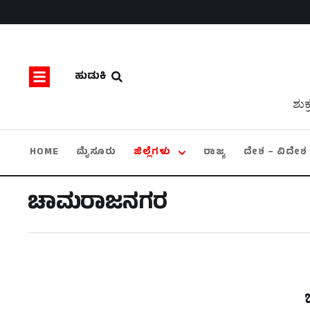
ಹುಡುಕಿ
ಶುಕ
HOME
ಮೈಸೂರು
ಜಿಲ್ಲೆಗಳು
ರಾಜ್ಯ
ದೇಶ – ವಿದೇಶ
ಚಾಮರಾಜನಗರ