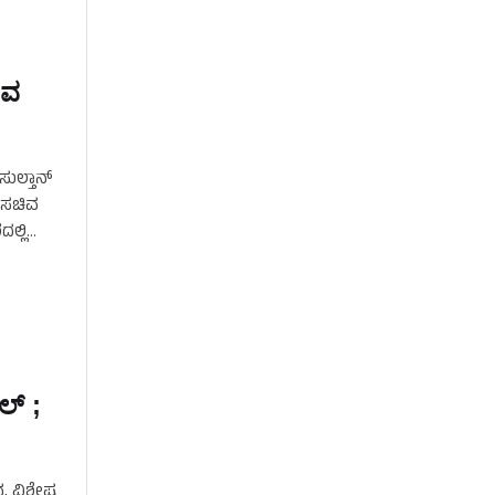
ಿವ
ುಲ್ತಾನ್
 ಸಚಿವ
ಲ್ಲಿ
ೆಲ್ ;
ನ, ವಿಶೇಷ