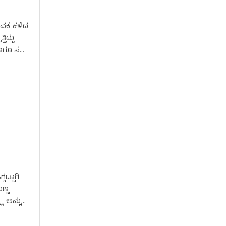
ವಕ ಕಳೆದ
ಿದ್ದು
ಾಗೂ ಸಲ್ಮಾ
ಟ್ಟಾಗಿ
ಣ್ಣ
್ರ್ಯ ಅಮೃತ