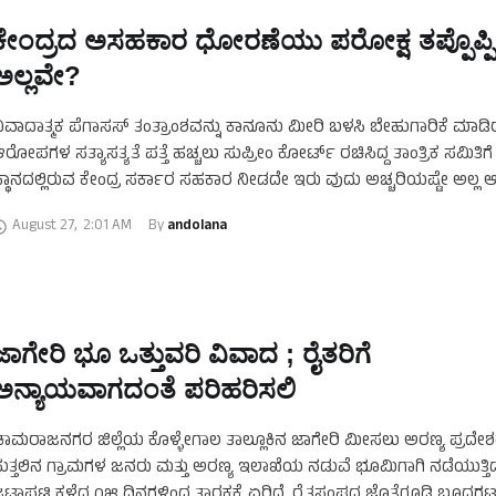
ಕೇಂದ್ರದ ಅಸಹಕಾರ ಧೋರಣೆಯು ಪರೋಕ್ಷ ತಪ್ಪೊಪ್ಪ
ಅಲ್ಲವೇ?
ಿವಾದಾತ್ಮಕ ಪೆಗಾಸಸ್ ತಂತ್ರಾಂಶವನ್ನು ಕಾನೂನು ಮೀರಿ ಬಳಸಿ ಬೇಹುಗಾರಿಕೆ ಮಾಡಿ
ರೋಪಗಳ ಸತ್ಯಾಸತ್ಯತೆ ಪತ್ತೆ ಹಚ್ಚಲು ಸುಪ್ರೀಂ ಕೋರ್ಟ್ ರಚಿಸಿದ್ದ ತಾಂತ್ರಿಕ ಸಮಿತ
್ಥಾನದಲ್ಲಿರುವ ಕೇಂದ್ರ ಸರ್ಕಾರ ಸಹಕಾರ ನೀಡದೇ ಇರು ವುದು ಅಚ್ಚರಿಯಷ್ಟೇ ಅಲ್ಲ 
ೆಳವಣಿಗೆ ಕೂಡ …
August 27
,
2:01 AM
By 
andolana
ಜಾಗೇರಿ ಭೂ ಒತ್ತುವರಿ ವಿವಾದ ; ರೈತರಿಗೆ
ಅನ್ಯಾಯವಾಗದಂತೆ ಪರಿಹರಿಸಲಿ
ಾಮರಾಜನಗರ ಜಿಲ್ಲೆಯ ಕೊಳ್ಳೇಗಾಲ ತಾಲ್ಲೂಕಿನ ಜಾಗೇರಿ ಮೀಸಲು ಅರಣ್ಯ ಪ್ರದೇ
ುತ್ತಲಿನ ಗ್ರಾಮಗಳ ಜನರು ಮತ್ತು ಅರಣ್ಯ ಇಲಾಖೆಯ ನಡುವೆ ಭೂಮಿಗಾಗಿ ನಡೆಯುತ್ತಿದ್
ಟಾಪಟಿ ಕಳೆದ ೧೫ ದಿನಗಳಿಂದ ತಾರಕಕ್ಕೆ ಏರಿದೆ. ರೈತಸಂಘದ ಜೊತೆಗೂಡಿ ಬೂದಗಟ್ಟದ