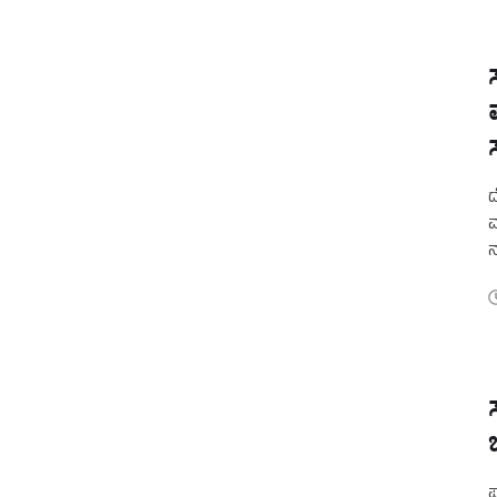
ದ
ವ
ನ
ಮ
ಪ