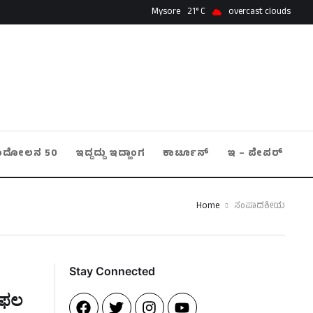
Mysore
21
overcast clouds
ಂದೋಲನ 50
ಇದ್ದದ್ದು ಇದ್ಹಾಂಗ
ಕಾರ್ಟೂನ್
ಇ – ಪೇಪರ್
Home
ಸಂಪಾದಕೀಯ
Stay Connected​
ಿಫಲ