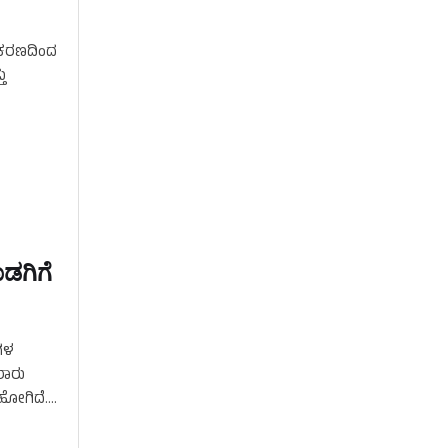
ೀಕರಣದಿಂದ
ು
ಡಗಿಗೆ
ಷಗಳ
ರಾರು
ಹೋಗಿದೆ.