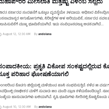
ಮಹಾಪೌರರ ಮೀಸಲಾತಿ ಮತ್ತಷ್ಟು ವಿಳಂಬ ಸಲ್ಲದು
ಾರತ ಸರ್ಕಾರದ ಸಂರಚನೆಗೆ ಒಕ್ಕೂಟ ವ್ಯವಸ್ಥೆಯೇ ತಳಪಾಯ. ಅಧಿಕಾರ ವಿಕೇಂದ್ರ
ನಸಾಮಾನ್ಯರ ಆಗುಹೋಗುಗಳು, ನಿರೀಕ್ಷೆಗಳ ಆಳ ಅರಿಯುವಿಕೆ, ಸರ್ಕಾರದ ಸವಲತ್ತ
ಲುಪಿಸುವಿಕೆಗೆ ಮುಖ್ಯ ಭೂಮಿಕೆಯಾಗಿದೆ. ಇದು ಸಂವಿಧಾನದಲ್ಲೂ ಅಡಕವಾಗಿದೆ.
ಂವಿಧಾನದತ್ತವಾಗಿ ಹಕ್ಕುಬಾಧ್ಯತೆಗಳನ್ನು ಪಡೆದುಕೊಂಡ ನಗರಾಡಳಿತ ಕೂಡ ಇಂತಿಷ್ಟು
August 12
,
12:30 AM
By 
andolana
ಾಲಮಿತಿಯೊಳಗೆ ನಗರವಾಸಿಗಳಿಗೆ ನೀಡಬಹುದಾದ …
ಸಂಪಾದಕೀಯ: ಪ್ರಕೃತಿ ವಿಕೋಪ ಸಂಕಷ್ಟದಲ್ಲಿರುವ ಕೊ
ಸೂಕ್ತ ಪರಿಹಾರ ಘೋಷಣೆಯಾಗಲಿ
೦೧೮ರಿಂದ ಕೊಡಗು ಜಿಲ್ಲೆಯಲ್ಲಿ ಮಳೆಯಿಂದ ಹಾನಿ ಸಂಭವಿಸುತ್ತಿದೆ. ಕಳೆದ ೫ ವರ್
ವಧಿುಂಲ್ಲಿ ರಣಭೀಕರ ಮಳೆಗೆ ಸುವಾರು ೫೦ ಮಂದಿ ಪ್ರಾಣ ಕಳೆದುಕೊಂಡಿದ್ದಾರೆ. ನೂ
ಂಖ್ಯೆಯ ಜಾನುವಾರುಗಳು ಬಲಿಯಾಗಿವೆ. ಕೃಷಿ ಭೂಮಿಗಳು ನೀರಿನಲ್ಲಿ ಕೊಚ್ಚಿಕೊಂಡು 
೦೧೮ರ ಸಂತ್ರಸ್ತರಿಗೆ ಪೂರ್ಣ ಪ್ರವಾಣದಲ್ಲಿ …
August 10
,
12:30 AM
By 
andolana