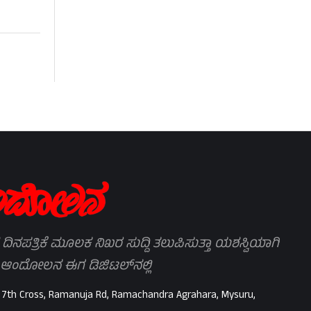
 ದಿನಪತ್ರಿಕೆ ಮೂಲಕ ನಿಖರ ಸುದ್ದಿ ತಲುಪಿಸುತ್ತಾ ಯಶಸ್ವಿಯಾಗಿ
 ಆಂದೋಲನ ಈಗ ಡಿಜಿಟಲ್‌ನಲ್ಲಿ
 7th Cross, Ramanuja Rd, Ramachandra Agrahara, Mysuru,