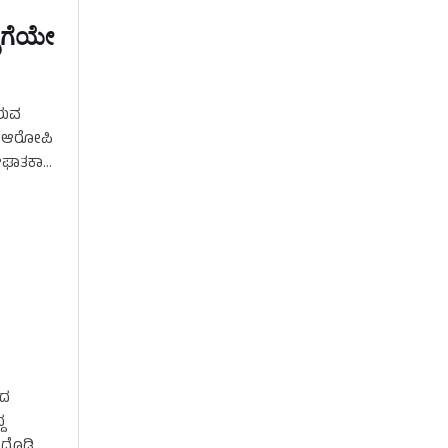
ಿಗೆಯೇ
ರುವ
ಿಗೆ ಆರೋಪಿ
ಆಘಾತಕಾರಿ
ಶದ
ದ
ೊಡ್ಡಿ