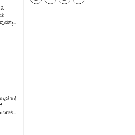
ೆ,
ಕೀಯ
ವುದನ್ನು
್ಲದೆ ಇತ್ತ
ಗೆ
ುಂಬಗಳು