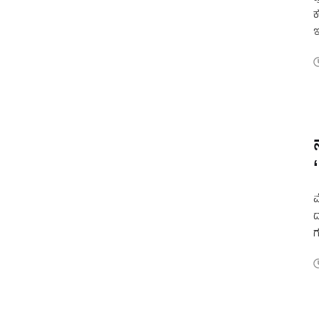
ಕ
ಇ
ಮ
ದ
ಗ
ಬ