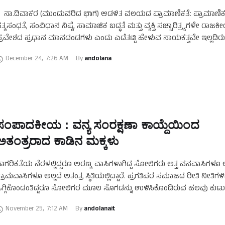
ಾ.ದಿವಾಕರ (ಮುಂದುವರಿದ ಭಾಗ) ಆಡಳಿತ ವಲಯದ ಪ್ರಾಮಾಣಿಕತೆ: ಪ್ರಾಮಾಣಿಕತ
ತ್ಯಸಂಧತೆ, ಸಂವಿಧಾನ ನಿಷ್ಠೆ, ಸಾಮಾಜಿಕ ಬದ್ಧತೆ ಮತ್ತು ವ್ಯಕ್ತಿ ಸಚ್ಚಾರಿತ್ರ್ಯಗಳೇ ರಾಜ
್ರವೇಶದ ಪ್ರಧಾನ ಮಾನದಂಡಗಳು ಎಂದು ಎದೆತಟ್ಟಿ ಹೇಳುವ ನಾಯಕತ್ವವೇ ಇಲ್ಲದಿರು
ಿಷಾದದೊಂದಿಗೇ ಒಪ್ಪಿಕೊಳ್ಳಬೇಕಿದೆ. ರಾಜಕೀಯ ನಾಯಕರ …
December 24
,
7:26 AM
By 
andolana
ಸಂಪಾದಕೀಯ : ವನ್ಯ ಸಂರಕ್ಷಣಾ ಕಾಯ್ದೆಯಿಂದ
ಅತಂತ್ರರಾದ ಕಾಡಿನ ಮಕ್ಕಳು
ಾಗರಿಕತೆಯ ನೆರಳಲ್ಲಿದ್ದರೂ ಅರಣ್ಯ ವಾಸಿಗಳಾಗಿದ್ದ ಸೋಲಿಗರು ಅತ್ತ ವನವಾಸಿಗಳೂ ಅಲ
್ರಾಮವಾಸಿಗಳೂ ಅಲ್ಲದೆ ಅತಂತ್ರ ಸ್ಥಿತಿಯಲ್ಲಿದ್ದಾರೆ. ಪ್ರಗತಿಪರ ಸಮಾಜದ ರೀತಿ ನೀತಿಗಳಿ
ಗ್ಗಿಕೊಂಡಂತಿದ್ದರೂ ಸೋಲಿಗರ ಮೂಲ ಸೊಗಡನ್ನು ಉಳಿಸಿಕೊಂಡಿರುವ ಹಲವು ಕುಟ
ನಿಷ್ಠ ಮೂಲ ಸೌಲಭ್ಯಗಳಿಲ್ಲದೇ ಸಂಕಷ್ಟ ಎದುರಿಸುತ್ತಿವೆ. ಮಳವಳ್ಳಿ …
November 25
,
7:12 AM
By 
andolanait