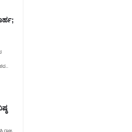
ಾರ್ಹ;
ದ
ೀಠದ
ಷ್ಠ
ಿ ರಾಜ್ಯ