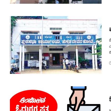
ಕ
ಎ
ಬ
ಫ