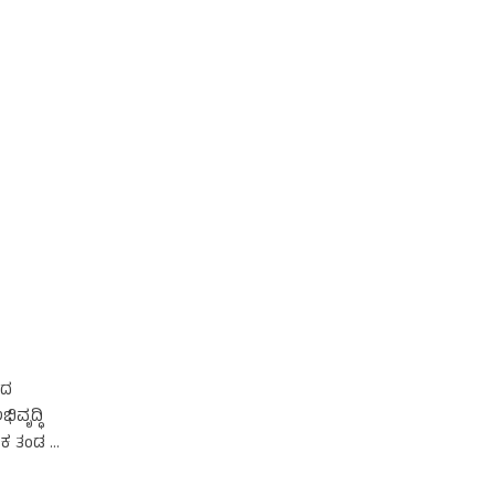
ಂದ
ವೃದ್ಧಿ
ಯೇಕ ತಂಡ …