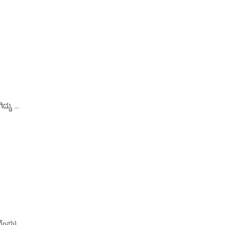
ೆ
ದ್ದು,
 ಅವಧಿ …