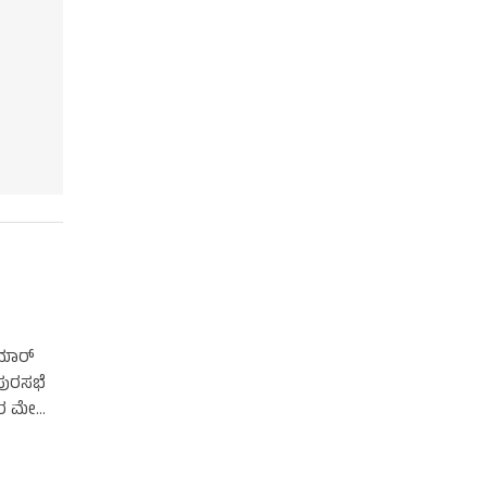
ುಮಾರ್
ಪುರಸಭೆ
೪ರ ಮೇ