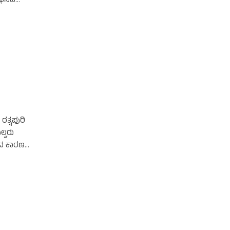
ಭಿಸಿದ
ತ್ನಪುರಿ
್ವರು
ಲದ ಕಾರಣ