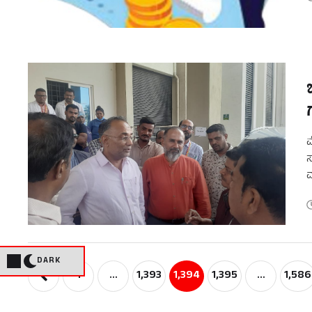
ಮ
ಸ
ಮ
ಇ
DARK
1
…
1,393
1,394
1,395
…
1,586