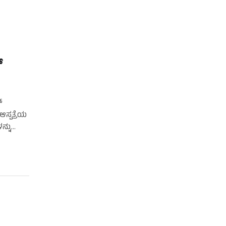
‌
ವ್
ಆಸ್ಪತ್ರೆಯ
ನ್ನು