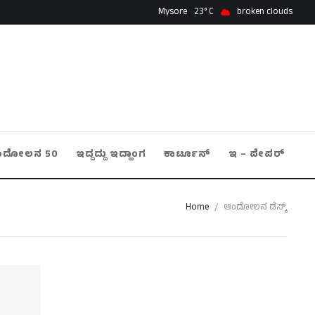
Mysore
23
broken clouds
ಂದೋಲನ 50
ಇದ್ದದ್ದು ಇದ್ಹಾಂಗ
ಕಾರ್ಟೂನ್
ಇ – ಪೇಪರ್
Home
/
ಆಂದೋಲನ ಡೆಸ್ಕ್