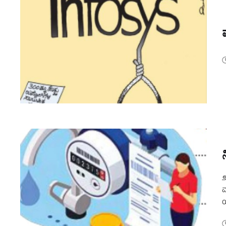
೨
ವ
ಯ