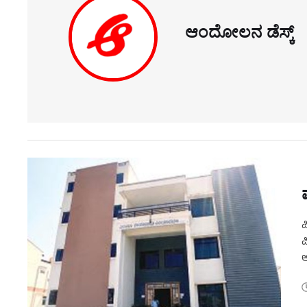
ಆಂದೋಲನ ಡೆಸ್ಕ್
ಪ
ಪ
ಅ
೯