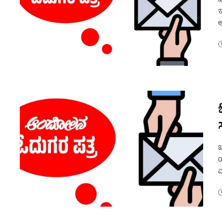
ಜ
ಇ
ಅ
ಚ
ಯ
ಮ
ನ