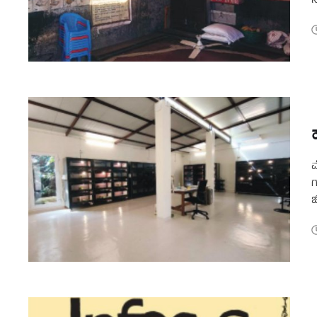
ಸ
ಒ
ಮ
ಗ
ಜ
ಹ