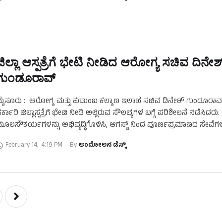
ಜಿಲ್ಲಾ ಆಸ್ಪತ್ರೆಗೆ ಭೇಟಿ ನೀಡಿದ ಆರೋಗ್ಯ ಸಚಿವ ದಿನೇಶ್
ಗುಂಡೂರಾವ್
ೈಸೂರು : ಆರೋಗ್ಯ ಮತ್ತು ಕುಟುಂಬ ಕಲ್ಯಾಣ ಇಲಾಖೆ ಸಚಿವ ದಿನೇಶ್ ಗುಂಡೂರಾ
ರ್ಕಾರಿ ಜಿಲ್ಲಾಸ್ಪತ್ರೆಗೆ ಭೇಟಿ ನೀಡಿ ಅಲ್ಲಿರುವ ಸೌಲಭ್ಯಗಳ ಬಗ್ಗೆ ಪರಿಶೀಲನೆ ನಡೆಸಿದರು. 
ೂಲಸೌಕರ್ಯಗಳನ್ನು ಅಭಿವೃದ್ಧಿಗೊಳಿಸಿ, ಆಗಸ್ಟ್ ನಿಂದ ಪೂರ್ಣಪ್ರಮಾಣದ ಸೇವೆಗಳ
ನ್ನಷ್ಟು ಹೆಚ್ಚಿಸುವಂತೆ ಹಿರಿಯ ವೈದ್ಯರು …
February 14
,
4:19 PM
By 
ಆಂದೋಲನ ಡೆಸ್ಕ್