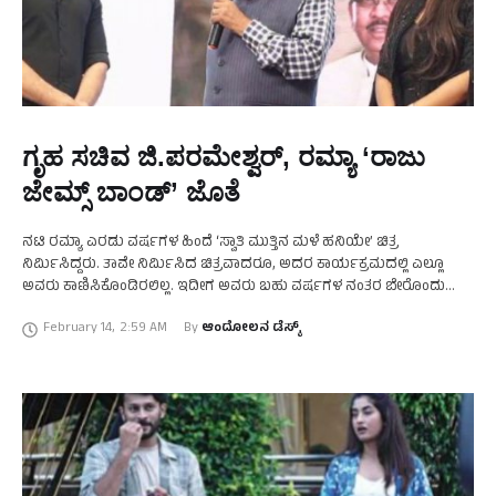
ಗೃಹ ಸಚಿವ ಜಿ.ಪರಮೇಶ್ವರ್, ರಮ್ಯಾ ‘ರಾಜು
ಜೇಮ್ಸ್ ಬಾಂಡ್’ ಜೊತೆ
ನಟಿ ರಮ್ಯಾ ಎರಡು ವರ್ಷಗಳ ಹಿಂದೆ ‘ಸ್ವಾತಿ ಮುತ್ತಿನ ಮಳೆ ಹನಿಯೇ’ ಚಿತ್ರ
ನಿರ್ಮಿಸಿದ್ದರು. ತಾವೇ ನಿರ್ಮಿಸಿದ ಚಿತ್ರವಾದರೂ, ಅದರ ಕಾರ್ಯಕ್ರಮದಲ್ಲಿ ಎಲ್ಲೂ
ಅವರು ಕಾಣಿಸಿಕೊಂಡಿರಲಿಲ್ಲ. ಇದೀಗ ಅವರು ಬಹು ವರ್ಷಗಳ ನಂತರ ಬೇರೊಂದು
ಸಿನಿಮಾ ಕಾರ್ಯಕ್ರಮದಲ್ಲಿ ಕಾಣಿಸಿಕೊಂಡಿದ್ದಾರೆ. ಈ ವಾರ …
February 14
,
2:59 AM
By 
ಆಂದೋಲನ ಡೆಸ್ಕ್