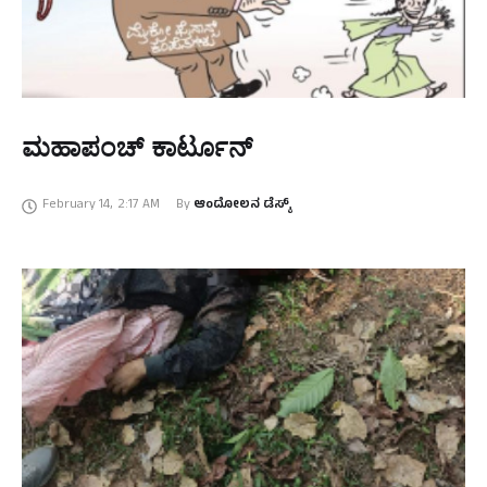
ಮಹಾಪಂಚ್‌ ಕಾರ್ಟೂನ್‌
February 14
,
2:17 AM
By 
ಆಂದೋಲನ ಡೆಸ್ಕ್