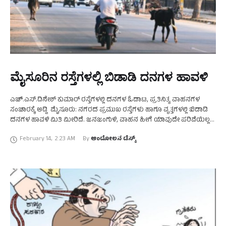
ಮೈಸೂರಿನ ರಸ್ತೆಗಳಲ್ಲಿ ಬಿಡಾಡಿ ದನಗಳ ಹಾವಳಿ
ಎಚ್.ಎಸ್.ದಿನೇಶ್ ಕುಮಾರ್ ರಸ್ತೆಗಳಲ್ಲಿ ದನಗಳ ಓಡಾಟ, ಪ್ರತಿನಿತ್ಯ ವಾಹನಗಳ
ಸಂಚಾರಕ್ಕೆ ಅಡ್ಡಿ ಮೈಸೂರು: ನಗರದ ಪ್ರಮುಖ ರಸ್ತೆಗಳು ಹಾಗೂ ವೃತ್ತಗಳಲ್ಲಿ ಬಿಡಾಡಿ
ದನಗಳ ಹಾವಳಿ ಮಿತಿ ಮೀರಿದೆ. ಜನಜಂಗುಳಿ, ವಾಹನ ಹೀಗೆ ಯಾವುದೇ ಪರಿವೆಯಿಲ್ಲದೆ
ರಸ್ತೆಯಲ್ಲಿ ಓಡಾಡುವ ಹಸುಗಳಿಂದಾಗಿ ಸಾರ್ವಜನಿಕರು ತೊಂದರೆ …
February 14
,
2:23 AM
By 
ಆಂದೋಲನ ಡೆಸ್ಕ್