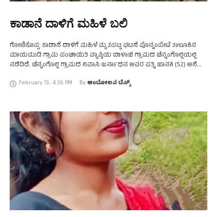
ಕಾಡಾನೆ ದಾಳಿಗೆ ಮಹಿಳೆ ಬಲಿ
ಗೋಣಿಕೊಪ್ಪ: ಕಾಡಾನೆ ದಾಳಿಗೆ ಮಹಿಳೆ ಮೃತಪಟ್ಟ ಘಟನೆ ಪೊನ್ನಂಪೇಟೆ ತಾಲೂಕಿನ
ಮಾಯಮುಡಿ ಗ್ರಾಮ ಪಂಚಾಯಿತಿ ವ್ಯಾಪ್ತಿಯ ಬಾಳಾಜಿ ಗ್ರಾಮದ ಚೆನ್ನಂಗೊಲ್ಲಿಯಲ್ಲಿ
ನಡೆದಿದೆ. ಚೆನ್ನಂಗೊಲ್ಲಿ ಗ್ರಾಮದ ನಿವಾಸಿ ಜರ್ನಾಧನ ಅವರ ಪತ್ನಿ ಜಾನಕಿ (52) ಆನೆ
ದಾಳಿಗೆ ಮೃತಪಟ್ಟ ದುರ್ದೈವಿ. ಚೆನ್ನಂಗೊಲ್ಲಿಯ ಮನೆಯಪಂಡ …
February 13
,
4:36 PM
By 
ಆಂದೋಲನ ಡೆಸ್ಕ್