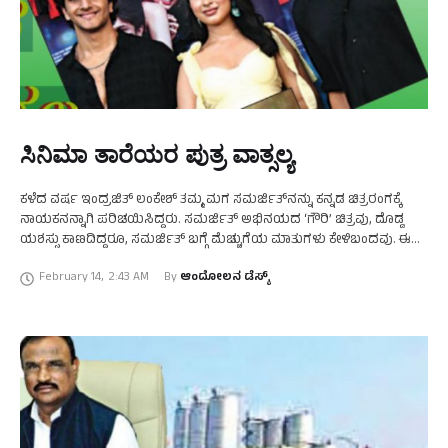
ಸಿನಿಮಾ ತಾರೆಯರ ಪುತ್ರ ವಾತ್ಸಲ್ಯ
ಕಳೆದ ವರ್ಷ ಇಂದ್ರಜಿತ್ ಲಂಕೇಶ್ ತಮ್ಮ ಮಗ ಸಮರ್ಜಿತ್‌ನನ್ನು ಕನ್ನಡ ಚಿತ್ರರಂಗಕ್ಕೆ
ನಾಯಕನನ್ನಾಗಿ ಪರಿಚಯಿಸಿದ್ದರು. ಸಮರ್ಜಿತ್ ಅಭಿನಯದ ‘ಗೌರಿ’ ಚಿತ್ರವು, ದೊಡ್ಡ
ಯಶಸ್ಸು ಕಾಣದಿದ್ದರೂ, ಸಮರ್ಜಿತ್ ಬಗ್ಗೆ ಮೆಚ್ಚುಗೆಯ ಮಾತುಗಳು ಕೇಳಿಬಂದವು. ಈಗ
ಯಾಕೆ ಈ ವಿಷಯ ಎಂದರೆ, ಕನ್ನಡ ಚಿತ್ರರಂಗದಲ್ಲಿ …
February 14
,
2:43 AM
By 
ಆಂದೋಲನ ಡೆಸ್ಕ್