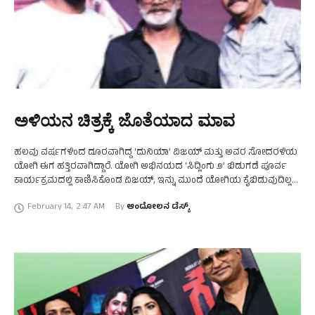
ಅಳಿಯನ ಚಿತ್ರಕ್ಕೆ ಜೊತೆಯಾದ ಮಾವ
ಹಲವು ವರ್ಷಗಳಿಂದ ದೂರವಾಗಿದ್ದ ‘ದುನಿಯಾ’ ವಿಜಯ್ ಮತ್ತು ಅವರ ಸೋದರಳಿಯ
ಯೋಗಿ ಈಗ ಹತ್ತಿರವಾಗಿದ್ದಾರೆ. ಯೋಗಿ ಅಭಿನಯದ ‘ಸಿದ್ಲಿಂಗು ೨’ ಬಿಡುಗಡೆ ಪೂರ್ವ
ಕಾರ್ಯಕ್ರಮದಲ್ಲಿ ಕಾಣಿಸಿಕೊಂಡ ವಿಜಯ್, ಇನ್ನು ಮುಂದೆ ಯೋಗಿಯ ಕೈಬಿಡುವುದಿಲ್ಲ
ಎನ್ನುವುದರ ಜೊತೆಗೆ, ಯೋಗಿ ಜೊತೆಗೆ ಸಿನಿಮಾ ಮಾಡುವುದಾಗಿಯೂ …
February 14
,
2:47 AM
By 
ಆಂದೋಲನ ಡೆಸ್ಕ್