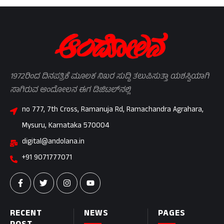
1972ರಿಂದ ದಿನಪತ್ರಿಕೆ ಮೂಲಕ ನಿಖರ ಸುದ್ದಿ ತಲುಪಿಸುತ್ತಾ ಯಶಸ್ವಿಯಾಗಿ
ಸಾಗಿರುವ ಆಂದೋಲನ ಈಗ ಡಿಜಿಟಲ್‌ನಲ್ಲಿ
no 777, 7th Cross, Ramanuja Rd, Ramachandra Agrahara,
Mysuru, Karnataka 570004
digital@andolana.in
+91 9071777071
RECENT
NEWS
PAGES