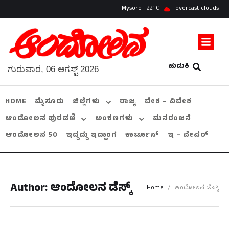
Mysore
22
overcast clouds
ಹುಡುಕಿ
ಗುರುವಾರ, 06 ಆಗಸ್ಟ್ 2026
HOME
ಮೈಸೂರು
ಜಿಲ್ಲೆಗಳು
ರಾಜ್ಯ
ದೇಶ – ವಿದೇಶ
ಆಂದೋಲನ ಪುರವಣಿ
ಅಂಕಣಗಳು
ಮನರಂಜನೆ
ಆಂದೋಲನ 50
ಇದ್ದದ್ದು ಇದ್ಹಾಂಗ
ಕಾರ್ಟೂನ್
ಇ – ಪೇಪರ್
Author:
ಆಂದೋಲನ ಡೆಸ್ಕ್
Home
/
ಆಂದೋಲನ ಡೆಸ್ಕ್