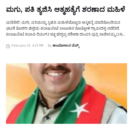
ಮಗು, ಪತಿ ತ್ಯಜಿಸಿ ಆತ್ಮಹತ್ಯೆಗೆ ಶರಣಾದ ಮಹಿಳೆ
ಮಡಿಕೇರಿ: ಮಗು, ಪತಿಯನ್ನು ತ್ಯಜಿಸಿ ಮಹಿಳೆಯೊಬ್ಬರು ಆತ್ಮಹತ್ಯೆ ಮಾಡಿಕೊಂಡಿರುವ
ಘಟನೆ ಕೊಡಗು ಜಿಲ್ಲೆಯ ವಿರಾಜಪೇಟೆ ತಾಲೂಕಿನ ಕೊಟ್ಟೋಳಿ ಗ್ರಾಮದಲ್ಲಿ ನಡೆದಿದೆ.
ವಿರಾಜಪೇಟೆ ನಿವಾಸಿ ದಿವಂಗತ ಕಟ್ಟಿ ಬಿದ್ದಪ್ಪ-ಶಶೀಲಾ ದಂಪತಿ ಪುತ್ರಿ ಕಾವೇರಮ್ಮ (24)
ನೇಣಿಗೆ ಶರಣಾಗಿರುವ ಮಹಿಳೆ. ಕುಟ್ಟೋಳಿ ನಿವಾಸಿ ದಿನೇಶ್‌ …
February 13
,
4:21 PM
By 
ಆಂದೋಲನ ಡೆಸ್ಕ್