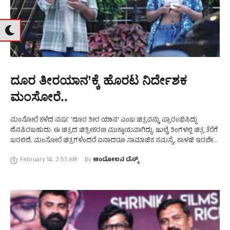
ದೂರ ತೀರಯಾನ’ಕ್ಕೆ ಹೊರಟ ನಿರ್ದೇಶಕ
ಮಂಸೋರೆ..
ಮಂಸೋರೆ ಕಳೆದ ವರ್ಷ ‘ದೂರ ತೀರ ಯಾನ’ ಎಂಬ ಚಿತ್ರವನ್ನು ಪ್ರಾರಂಭಿಸಿದ್ದು
ನೆನಪಿರಬಹುದು. ಈ ಚಿತ್ರದ ಚಿತ್ರೀಕರಣ ಮುಕ್ತಾಯವಾಗಿದ್ದು, ಜುಲೈ ತಿಂಗಳಲ್ಲಿ ಚಿತ್ರ ತೆರೆಗೆ
ಬರಲಿದೆ. ಮಂಸೋರೆ ಚಿತ್ರಗಳೆಂದರೆ ಏನಾದರೂ ಸಾಮಾಜಿಕ ಸಮಸ್ಯೆ, ಕಾಳಜಿ ಇರಬೇಕು
ಎನ್ನುವಷ್ಟರ ಮಟ್ಟಿಗೆ ಆ ತರಹದ …
February 14
,
2:53 AM
By 
ಆಂದೋಲನ ಡೆಸ್ಕ್