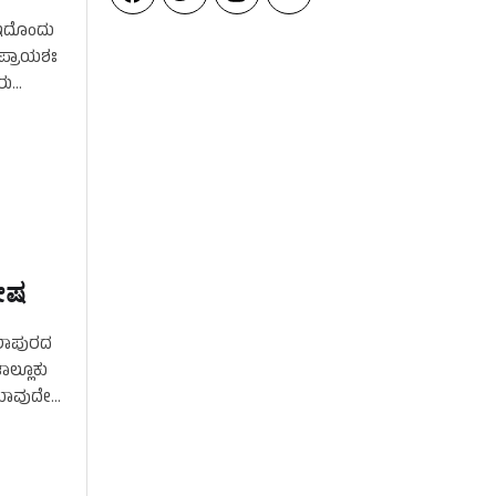
. ಇದೊಂದು
 ಪ್ರಾಯಶಃ
ರು
ೇಷ
ಮಲಾಪುರದ
ತಾಲ್ಲೂಕು
 ಯಾವುದೇ