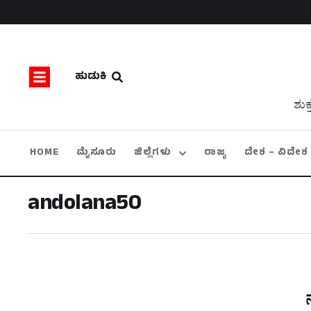
ಹುಡುಕಿ
ಶುಕ
HOME
ಮೈಸೂರು
ಜಿಲ್ಲೆಗಳು
ರಾಜ್ಯ
ದೇಶ – ವಿದೇಶ
andolana50