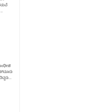
ನಡುವೆ
 …
ಾಂಧೀಜಿ
 ತಗಡೂರು
ದ್ದರು.