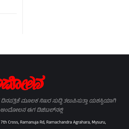
 ದಿನಪತ್ರಿಕೆ ಮೂಲಕ ನಿಖರ ಸುದ್ದಿ ತಲುಪಿಸುತ್ತಾ ಯಶಸ್ವಿಯಾಗಿ
 ಆಂದೋಲನ ಈಗ ಡಿಜಿಟಲ್‌ನಲ್ಲಿ
 7th Cross, Ramanuja Rd, Ramachandra Agrahara, Mysuru,