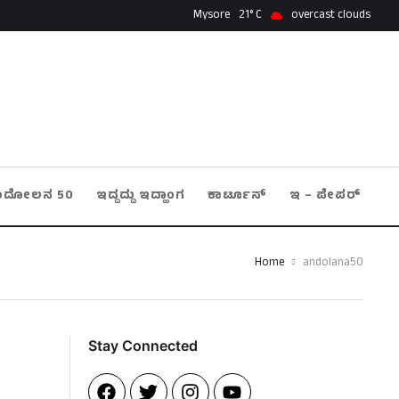
Mysore
21
overcast clouds
ಂದೋಲನ 50
ಇದ್ದದ್ದು ಇದ್ಹಾಂಗ
ಕಾರ್ಟೂನ್
ಇ – ಪೇಪರ್
Home
andolana50
Stay Connected​