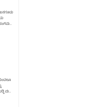
ಂಜನಗೂಡು
ುದು
ಗಳ ಸಂಗಮ
ಿನಿಂದಲೂ
ು
ಡಿ ಮತ್ತು