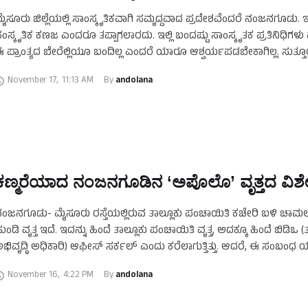
ೈಸೂರು ಜಿಲ್ಲೆಯಲ್ಲಿ ಸಾಂಸ್ಕೃತಿಕವಾಗಿ ಸಮೃದ್ದವಾದ ಪ್ರದೇಶವೆಂದರೆ ನಂಜನಗೂಡು
ಂಸ್ಕೃತಿಕ ಕಣಜ ಎಂದರೂ ತಪ್ಪಾಗಲಾರದು. ಇಲ್ಲಿ ಬಂದಷ್ಟು ಸಾಂಸ್ಕೃತಕ ಪ್ರತಿನಿಧಿಗಳು
 ಪ್ರಾಂತ್ಯದ ಬೇರೆಲ್ಲಿಯೂ ಬಂದಿಲ್ಲ ಎಂದರೆ ಯಾರೂ ಆಶ್ವರ್ಯಪಡಬೇಕಾಗಿಲ್ಲ. ಸುತ್ತೂ
ೇವನೂರು ಮತ್ತು ಮಲ್ಲನ ಮೂಲೆಯಂತಹ ಧಾರ್ಮಿಕ ಕೇಂದ್ರಗಳು. …
November 17
,
11:13 AM
By 
andolana
ಕಣ್ಮರೆಯಾದ ನಂಜನಗೂಡಿನ ‘ಅಪೊಲೊ’ ವೃತ್ತದ ವಿಶ
ಂಜನಗೂಡು- ಮೈಸೂರು ರಸ್ತೆಯಲ್ಲಿರುವ ತಾಲ್ಲೂಕು ಪಂಚಾಯಿತಿ ಕಚೇರಿ ಬಳಿ ಚಾ
ುಂಡಿ ವೃತ್ತ ಇದೆ. ಇದನ್ನು ಹಿಂದೆ ತಾಲ್ಲೂಕು ಪಂಚಾಯಿತಿ ವೃತ್ತ, ಅದಕ್ಕೂ ಹಿಂದೆ ಬಿಡಿಒ (
ಭಿವೃದ್ಧಿ ಅಧಿಕಾರಿ) ಆಫೀಸ್ ಸರ್ಕಲ್ ಎಂದು ಕರೆಲಾಗುತ್ತಿತ್ತು. ಆದರೆ, ಈ ಸಂಬಂಧ
…
November 16
,
4:22 PM
By 
andolana