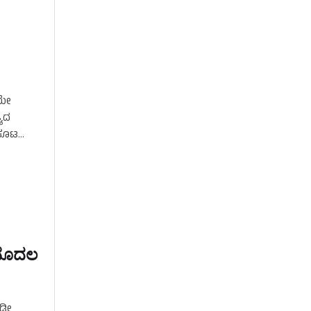
ಿಯೇ
್ಯದ
ವಕೂಟ
…
 ಮೊದಲ
ಇಡೀ