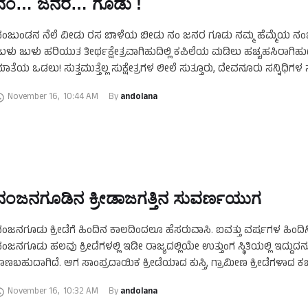
ನಂ… ಜನರ… ಗೂಡು !
ಂಜುಂಡನ ನೆಲೆ ವೀಡು ರಸ ಬಾಳೆಯ ಬೀಡು ನಂ ಜನರ ಗೂಡು ನಮ್ಮ ಹೆಮ್ಮೆಯ ನ
ುಳು ಜುಳು ಹರಿಯುತ ತೀರ್ಥಕ್ಷೇತ್ರವಾಗಿಹುದಿಲ್ಲಿ ಕಪಿಲೆಯ ಮಡಿಲು ಹಚ್ಚಹಸಿರಾಗಿಹ
ಾತೆಯ ಒಡಲು! ಸುತ್ತಮುತ್ತೆಲ್ಲ ಸುಕ್ಷೇತ್ರಗಳ ಲೀಲೆ ಸುತ್ತೂರು, ದೇವನೂರು ಸನ್ನಿಧಿ
ಲ್ಲನಮೂಲೆ ಸಿನಿ …
November 16
,
10:44 AM
By 
andolana
ನಂಜನಗೂಡಿನ ಕ್ರೀಡಾಜಗತ್ತಿನ ಸುವರ್ಣಯುಗ
ಂಜನಗೂಡು ಕ್ರೀಡೆಗೆ ಹಿಂದಿನ ಕಾಲದಿಂದಲೂ ಹೆಸರುವಾಸಿ. ಐವತ್ತು ವರ್ಷಗಳ ಹಿಂದ
ಂಜನಗೂಡು ಹಲವು ಕ್ರೀಡೆಗಳಲ್ಲಿ ಇಡೀ ರಾಜ್ಯದಲ್ಲಿಯೇ ಉತ್ತುಂಗ ಸ್ಥಿತಿಯಲ್ಲಿ ಇದ್ದುದನ್ನ
ಾಣಬಹುದಾಗಿದೆ. ಆಗ ಸಾಂಪ್ರದಾಯಿಕ ಕ್ರೀಡೆಯಾದ ಕುಸ್ತಿ, ಗ್ರಾಮೀಣ ಕ್ರೀಡೆಗಳಾದ ಕಬಡ್
ೋ-ಖೋ ಯುವಕರ ಆಕರ್ಷಣೆಯ ಕ್ರೀಡೆಯಾಗಿತ್ತು. ಫುಟ್‌ಬಾಲ್ …
November 16
,
10:32 AM
By 
andolana