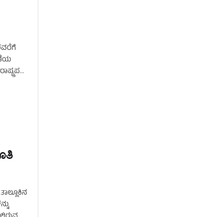
ವರೆಗೆ
 ಣಿಯ
ಷ್ಟ್ರಪತಿ
ೂತಿ
ತಾಲ್ಲೂಕಿನ
್ನು
್ಲಿರುವ