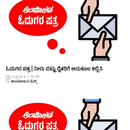
ಓದುಗರ ಪತ್ರ | ನೀರು ಬಿಟ್ಟು ರೈತರಿಗೆ ಅನುಕೂಲ ಕಲ್ಪಿಸಿ
August 8, 2:36 AM
By
ಆಂದೋಲನ ಡೆಸ್ಕ್