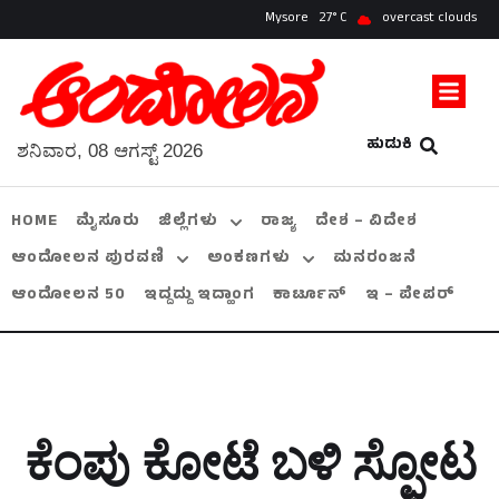
Mysore
27
overcast clouds
ಹುಡುಕಿ
ಶನಿವಾರ, 08 ಆಗಸ್ಟ್ 2026
HOME
ಮೈಸೂರು
ಜಿಲ್ಲೆಗಳು
ರಾಜ್ಯ
ದೇಶ – ವಿದೇಶ
ಆಂದೋಲನ ಪುರವಣಿ
ಅಂಕಣಗಳು
ಮನರಂಜನೆ
ಆಂದೋಲನ 50
ಇದ್ದದ್ದು ಇದ್ಹಾಂಗ
ಕಾರ್ಟೂನ್
ಇ – ಪೇಪರ್
ಕೆಂಪು ಕೋಟೆ ಬಳಿ ಸ್ಫೋಟ