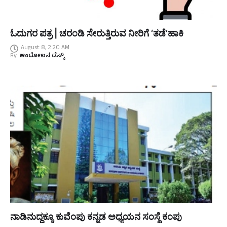
ಓದುಗರ ಪತ್ರ | ಚರಂಡಿ ಸೇರುತ್ತಿರುವ ನೀರಿಗೆ ‘ತಡೆ’ಹಾಕಿ
August 8, 2:20 AM
By
ಆಂದೋಲನ ಡೆಸ್ಕ್
ನಾಡಿನುದ್ದಕ್ಕೂ ಕುವೆಂಪು ಕನ್ನಡ ಅಧ್ಯಯನ ಸಂಸ್ಥೆ ಕಂಪು