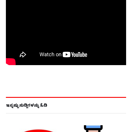
ಇನ್ನಷ್ಟು ಸುದ್ದಿಗಳನ್ನು ಓದಿ