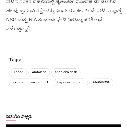
ಘಟನೆ ನಂತರ ದೆಹಲಿಯಲ್ಲಿ ಹೈಅಲರ್ಟ್ ಘೋಷಣೆ ಮಾಡಲಾಗಿದೆ.
ಹಲವು ಪ್ರಮುಖ ರಸ್ತೆಗಳನ್ನು ಬಂದ್ ಮಾಡಲಾಗಿಗದೆ. ಘಟನಾ ಸ್ಥಳಕ್ಕೆ
NSG ಮತ್ತು NIA ತಂಡಗಳು ಭೇಟಿ ನೀಡಿದ್ದು ಪರಿಶೀಲನೆ
ನಡೆಸುತ್ತಿದ್ದಾರೆ.
Tags:
9 dead
Andolana
andolana desk
explosion near red fort
high alert in delhi
ಆಂದೋಲನ
ವಿಡಿಯೊ ವೀಕ್ಷಿಸಿ