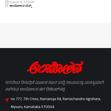
August 8, 2:09 AM
By
ಆಂದೋಲನ ಡೆಸ್ಕ್
1972ರಿಂದ ದಿನಪತ್ರಿಕೆ ಮೂಲಕ ನಿಖರ ಸುದ್ದಿ ತಲುಪಿಸುತ್ತಾ ಯಶಸ್ವಿಯಾಗಿ
ಸಾಗಿರುವ ಆಂದೋಲನ ಈಗ ಡಿಜಿಟಲ್‌ನಲ್ಲಿ
no 777, 7th Cross, Ramanuja Rd, Ramachandra Agrahara,
Mysuru, Karnataka 570004