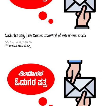
ಓದುಗರ ಪತ್ರ | ಈ ವಿಶಾಲ ಪಾರ್ಕ್‌ಗೆ ಬೇಕು ಶೌಚಾಲಯ
August 8, 2:30 AM
By
ಆಂದೋಲನ ಡೆಸ್ಕ್