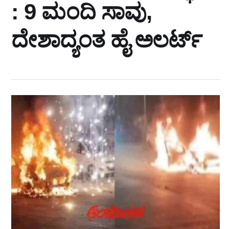
: 9 ಮಂದಿ ಸಾವು,
ದೇಶಾದ್ಯಂತ ಹೈ ಅಲರ್ಟ್‌