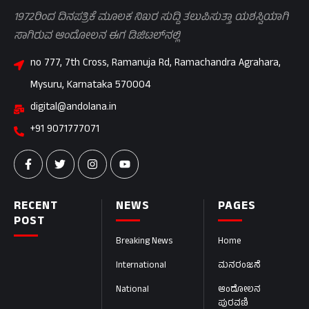
1972ರಿಂದ ದಿನಪತ್ರಿಕೆ ಮೂಲಕ ನಿಖರ ಸುದ್ದಿ ತಲುಪಿಸುತ್ತಾ ಯಶಸ್ವಿಯಾಗಿ
ಸಾಗಿರುವ ಆಂದೋಲನ ಈಗ ಡಿಜಿಟಲ್‌ನಲ್ಲಿ
no 777, 7th Cross, Ramanuja Rd, Ramachandra Agrahara,
Mysuru, Karnataka 570004
digital@andolana.in
+91 9071777071
RECENT
NEWS
PAGES
POST
Breaking News
Home
International
ಮನರಂಜನೆ
National
ಆಂದೋಲನ
ಪುರವಣಿ