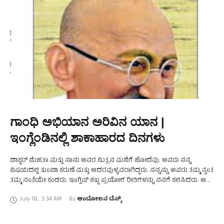
ಗಾಂಧಿ ಅಭಿಯಾನ ಅರಿವಿನ ಯಾನ |
ಇಂಗ್ಲೆಂಡಿನಲ್ಲಿ ಶಾಕಾಹಾರದ ದಿನಗಳು
ಡಾಕ್ಟರ್ ಮೆಹತಾ ಮತ್ತು ನಾನು ಅವರ ಮಿತ್ರನ ಮನೆಗೆ ಹೋದೆವು. ಅವರು ನನ್ನ
ವಿಷಯದಲ್ಲಿ ತುಂಬಾ ಕರುಣೆ ಮತ್ತು ಆದರವುಳ್ಳವರಾಗಿದ್ದರು. ನನ್ನನ್ನು ಅವರು ತಮ್ಮ ಸ್ವಂತ
ತಮ್ಮ ನಂತೆಯೇ ಕಂಡರು. ಇಂಗ್ಲಿಷ್ ಶಬ್ದ ಪ್ರಯೋಗ ರೀತಿಗಳನ್ನು ನನಗೆ ಕಲಿಸಿದರು. ಆ
ಭಾಷೆಯನ್ನು …
July 18
,
3:34 AM
By 
ಆಂದೋಲನ ಡೆಸ್ಕ್