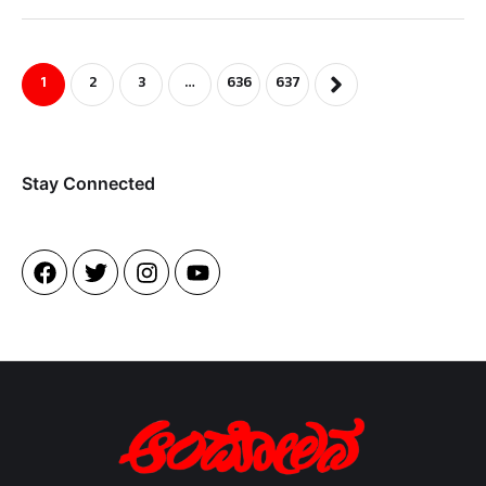
1
2
3
…
636
637
Stay Connected​