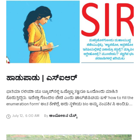
ಹಾಡುಪಾಡು | ಎಸ್‌ಐಆರ್‌
ಫಾತಿಮಾ ರಲಿಯಾ ಯು ಟ್ಯೂಬ್‌ನಲ್ಲಿ ಒಬ್ಬೊಬ್ಬ ತಜ್ಞರೂ ಒಂದೊಂದು ಮಾಹಿತಿ
ಕೊಡುತ್ತಿದ್ದರು. ಇದೆಲ್ಲಾ ಗೊಂದಲ ಬೇಡ ಎಂದು ಚಾಟ್‌ಜಿಪಿಟಿಯ ಬಳಿ ’how to fill the
enumeration form’ ಅಂತ ಕೇಳಿದ್ರೆ ಅದು ಸ್ಥಳೀಯ blo ಅನ್ನು ಸಂಪರ್ಕಿಸಿ ಅಂದಿತು.
ಮತ್ತೆ …
July 12
,
6:00 AM
By 
ಆಂದೋಲನ ಡೆಸ್ಕ್