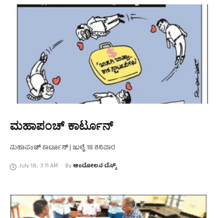
ಮಹಾಪಂಚ್‌ ಕಾರ್ಟೂನ್‌
ಮಹಾಪಂಚ್‌ ಕಾರ್ಟೂನ್‌ | ಜುಲೈ 18 ಶನಿವಾರ
July 18
,
3:11 AM
By 
ಆಂದೋಲನ ಡೆಸ್ಕ್