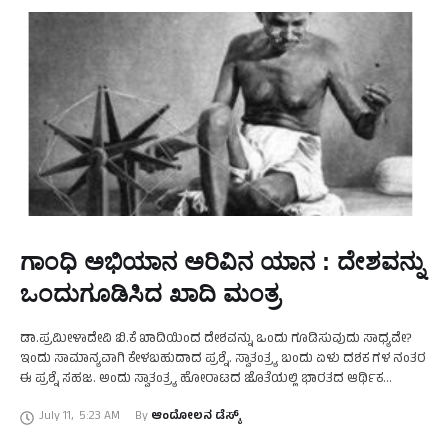
ಗಾಂಧಿ ಅಭಿಯಾನ ಅರಿವಿನ ಯಾನ : ದೇಶವನ್ನು
ಒಂದುಗೂಡಿಸಿದ ಖಾದಿ ಮಂತ್ರ
ಡಾ.ಪ್ರಮೀಳಾದೇವಿ ಬಿ.ಕೆ ಖಾದಿಯಿಂದ ದೇಶವನ್ನು ಒಂದು ಗೂಡಿಸುವುದು ಸಾಧ್ಯವೇ?
ಇಂದು ಸಾಮಾನ್ಯವಾಗಿ ಕೇಳಬಹುದಾದ ಪ್ರಶ್ನೆ. ಸ್ವಾತಂತ್ರ್ಯ ಬಂದು ಏಳು ದಶಕ ಗಳ ನಂತರ
ಈ ಪ್ರಶ್ನೆ ಸಹಜ. ಅಂದು ಸ್ವಾತಂತ್ರ್ಯ ಹೋರಾಟದ ಜೊತೆಯಲ್ಲಿ ಭಾರತದ ಆರ್ಥಿಕ
ಸಿತ್ಥಿಯನ್ನು ಸುಧಾರಿಸಲು ಮತ್ತು ಸ್ತ್ರೀ …
July 11
,
5:23 AM
By 
ಆಂದೋಲನ ಡೆಸ್ಕ್