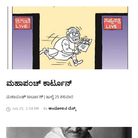
ಮಹಾಪಂಚ್‌ ಕಾರ್ಟೂನ್‌
ಮಹಾಪಂಚ್‌ ಕಾರ್ಟೂನ್‌ | ಜುಲೈ 25 ಶನಿವಾರ
July 25
,
2:04 AM
By 
ಆಂದೋಲನ ಡೆಸ್ಕ್