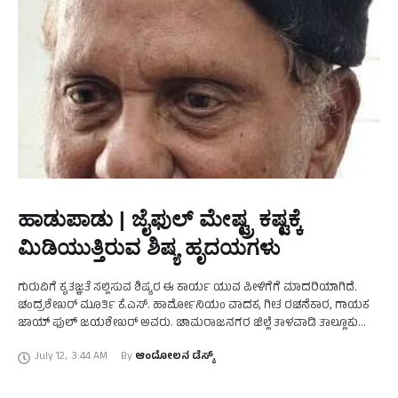
ಹಾಡುಪಾಡು | ಜೈಫುಲ್ ಮೇಷ್ಟ್ರ ಕಷ್ಟಕ್ಕೆ
ಮಿಡಿಯುತ್ತಿರುವ ಶಿಷ್ಯ ಹೃದಯಗಳು
ಗುರುವಿಗೆ ಕೃತಜ್ಞತೆ ಸಲ್ಲಿಸುವ ಶಿಷ್ಯರ ಈ ಕಾರ್ಯ ಯುವ ಪೀಳಿಗೆಗೆ ಮಾದರಿಯಾಗಿದೆ.
ಚಂದ್ರಶೇಖರ್ ಮೂರ್ತಿ ಕೆ.ಎಸ್. ಹಾರ್ಮೋನಿಯಂ ವಾದಕ, ಗೀತ ರಚನೆಕಾರ, ಗಾಯಕ
ಜಾಯ್ ಫುಲ್ ಜಯಶೇಖರ್ ಅವರು. ಚಾಮರಾಜನಗರ ಜಿಲ್ಲೆ ತಾಳವಾಡಿ ತಾಲ್ಲೂಕು
ತಿಗಣಾರೆ ಗ್ರಾಮದವರು. ಜಾಯ್ ಫುಲ್ ಜಯಶೇಖರ್ …
July 12
,
3:44 AM
By 
ಆಂದೋಲನ ಡೆಸ್ಕ್