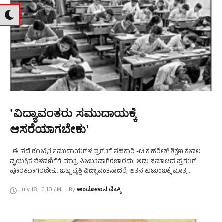
ʼವಿದ್ಯಾವಂತರು ಸಮುದಾಯಕ್ಕೆ
ಆಸರೆಯಾಗಬೇಕುʼ
ಈ ನಡೆ ಶೋಷಿತ ಸಮುದಾಯಗಳ ಪ್ರಗತಿಗೆ ಸಹಕಾರಿ -ಟಿ.ಕೆ.ಹರೀಶ್ ಶಿಕ್ಷಣ ಕೇವಲ
ವೈಯಕ್ತಿಕ ಬೆಳವಣಿಗೆಗೆ ಮಾತ್ರ ಸೀಮಿತವಾಗಿರಬಾರದು. ಅದು ಸಮಾಜದ ಪ್ರಗತಿಗೆ
ಪೂರಕವಾಗಿರಬೇಕು. ಒಬ್ಬ ವ್ಯಕ್ತಿ ವಿದ್ಯಾವಂತನಾದರೆ, ಆತನ ಕುಟುಂಬಕ್ಕೆ ಮಾತ್ರ
ಬೆಳಕಾಗುತ್ತದೆ. ಅದೇ ವಿದ್ಯಾವಂತ ತನ್ನ ಸಮುದಾಯಕ್ಕೆ ನೆರವಾದರೆ …
July 18
,
6:10 AM
By 
ಆಂದೋಲನ ಡೆಸ್ಕ್