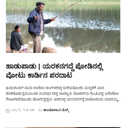
ಹಾಡುಪಾಡು | ಯರಕನಗದ್ದೆ ಪೋಡಿನಲ್ಲಿ
ವೋಟು ಕಾರ್ಡಿನ ಪರದಾಟ
ಜಯಶಂಕರ್ ನಾನು ಶಾಲೆಯ ಅಂಗಳದಲ್ಲಿ ಕುಳಿತುಕೊಂಡು ಮಕ್ಕಳಿಗೆ ಪಾಠ
ಹೇಳಿಕೊಡುತ್ತಿರುವಂತಹ ಸಂದರ್ಭದಲ್ಲಿ ನಾಲ್ಕಾರು ಸೋಲಿಗರು ಗುಂಪಿನಲ್ಲಿ ಏನೇನೋ
ಗೊಣಗಾಡಿಕೊಂಡು ಹೋಗುತ್ತಿದ್ದರು. ಅದರಲ್ಲಿ ಯರಕನಗದ್ದೆ ಕಾಲೋನಿಯ ಮಾದಮ್ಮ
ಮತ್ತು ಯರಕನಗದ್ದೆ ಪೋಡಿನ ಮಾದೇಗೌಡ ನನಗೆ ತುಂಬಾ ಚಿರಪರಿಚಿತರು. ಈ ದಿನ
July 12
,
5:41 AM
By 
ಆಂದೋಲನ ಡೆಸ್ಕ್
ಇಷ್ಟೊಂದು ಬಿಡುವು …