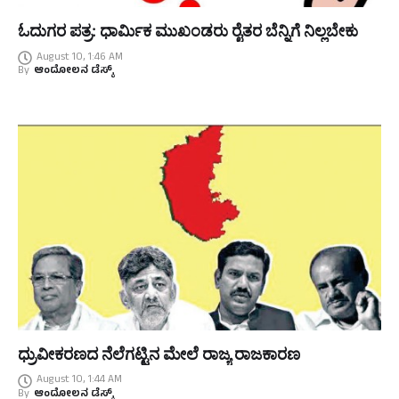
ಓದುಗರ ಪತ್ರ: ಧಾರ್ಮಿಕ ಮುಖಂಡರು ರೈತರ ಬೆನ್ನಿಗೆ ನಿಲ್ಲಬೇಕು
August 10, 1:46 AM
By
ಆಂದೋಲನ ಡೆಸ್ಕ್
ಧ್ರುವೀಕರಣದ ನೆಲೆಗಟ್ಟಿನ ಮೇಲೆ ರಾಜ್ಯ ರಾಜಕಾರಣ
August 10, 1:44 AM
By
ಆಂದೋಲನ ಡೆಸ್ಕ್