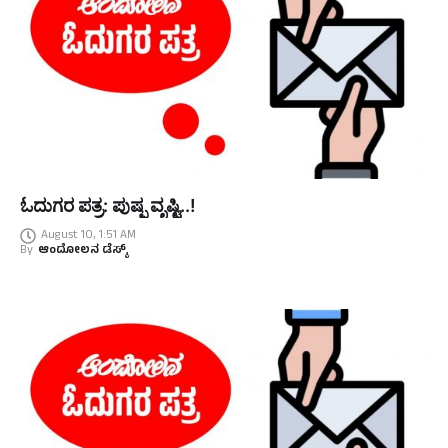
ಓದುಗರ ಪತ್ರ: ಪುಷ್ಪ ವೃಷ್ಟಿ..!
August 10, 1:51 AM
By
ಆಂದೋಲನ ಡೆಸ್ಕ್