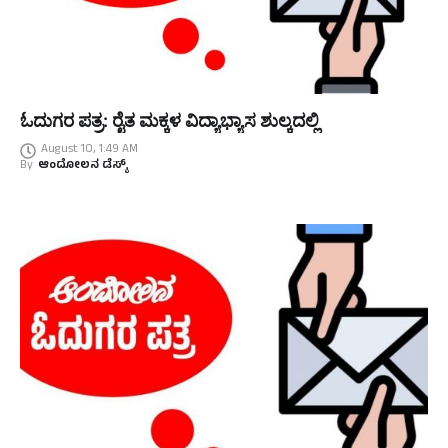
ಓದುಗರ ಪತ್ರ: ರೈತ ಮಕ್ಕಳ ವಿದ್ಯಾಭ್ಯಾಸ ಶುಲ್ಕದಲ್ಲಿ
August 10, 1:49 AM
By
ಆಂದೋಲನ ಡೆಸ್ಕ್