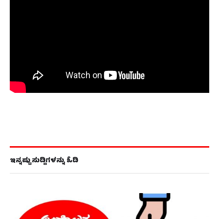
ಇನ್ನಷ್ಟು ಸುದ್ದಿಗಳನ್ನು ಓದಿ