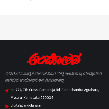
1972ರಿಂದ ದಿನಪತ್ರಿಕೆ ಮೂಲಕ ನಿಖರ ಸುದ್ದಿ ತಲುಪಿಸುತ್ತಾ ಯಶಸ್ವಿಯಾಗಿ
ಸಾಗಿರುವ ಆಂದೋಲನ ಈಗ ಡಿಜಿಟಲ್‌ನಲ್ಲಿ
no 777, 7th Cross, Ramanuja Rd, Ramachandra Agrahara,
Mysuru, Karnataka 570004
digital@andolana.in