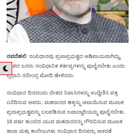
ನವದೆಹಲಿ
: ಸಂವಿಧಾನವು ಪ್ರಜಾಪ್ರಭುತ್ವದ ಅಡಿಪಾಯವಾಗಿದ್ದು,
ದೇಶದ ಜನರು ಸಂವಿಧಾನಿಕ ಕರ್ತವ್ಯಗಳನ್ನು ಪೂರೈಸಬೇಕು ಎಂದು
ಪ್ರಧಾನಿ ನರೇಂದ್ರ ಮೋದಿ ಹೇಳಿದರು.
ಸಂವಿಧಾನ ದಿನದಂದು ದೇಶದ ನಿವಾಸಿಗಳನ್ನು ಉದ್ದೇಶಿಸಿ ಪತ್ರ
ಬರೆದಿರುವ ಅವರು, ಮತದಾನದ ಹಕ್ಕನ್ನು ಚಲಾಯಿಸುವ ಮೂಲಕ
ಪ್ರಜಾಪ್ರಭುತ್ವವನ್ನು ಬಲಪಡಿಸುವ ಜವಾಬ್ದಾರಿಯನ್ನು ಪೂರೈಸಬೇಕು.
18 ವರ್ಷ ತುಂಬಿದ ಯುವ ಮತದಾರರನ್ನು ಗೌರವಿಸುವ ಮೂಲಕ
ಶಾಲಾ ಮತ್ತು ಕಾಲೇಜುಗಳು ಸಂವಿಧಾನ ದಿನವನ್ನು ಆಚರಣೆ