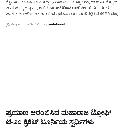
ಮೈಸೂರು: ಕೆಪಿಸಿಸಿ ಮಾಜಿ ಅಧ್ಯಕ್ಷ ,ಮಾಜಿ ಉಪ ಮುಖ್ಯಮಂತ್ರಿ ಡಾ.ಜಿ.ಪರಮೇಶ್ವರ್
ಅವರ ಹುಟ್ಟು ಹಬ್ಬವನ್ನು ಅಭಿಮಾನಿ ಬಳಗದಿಂದ ಆಚರಿಸಲಾಯಿತು. ನಗರದ
ಅರಮನೆ ಕೋಟೆ ಆಂಜನೇಯ ದೇವಸ್ಥಾನ ಮುಂಭಾಗ ಪೂಜೆ ಸಲ್ಲಿಸಿದ ಕೆಪಿಸಿಸಿ ವಕ್ತಾರ
ಎಚ್.ಎ.ವೆಂಕಟೇಶ್ ಸಾರ್ವಜನಿಕರಿಗೆ ಸಿಹಿ ವಿತರಿಸಿದರು. ಮುಖಂಡರಾದ ಮಹೇಶ್ …
August 6
,
5:04 AM
By 
andolanait
ಪ್ರಯಾಣ ಆರಂಭಿಸಿದ ಮಹಾರಾಜ ಟ್ರೋಫಿ‘
ಟಿ-೨೦ ಕ್ರಿಕೆಟ್ ಟೂರ್ನಿಯ ಸ್ಪರ್ಧಿಗಳು