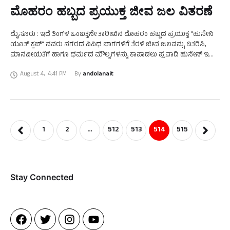
ಮೊಹರಂ ಹಬ್ಬದ ಪ್ರಯುಕ್ತ ಜೀವ ಜಲ ವಿತರಣೆ
ಮೈಸೂರು : ಇದೆ ತಿಂಗಳ ಒಂಬತ್ತನೇ ತಾರೀಖಿನ ಮೊಹರಂ ಹಬ್ಬದ ಪ್ರಯುಕ್ತ "ಹುಸೇನಿ
ಯೂತ್ ಕ್ಲಬ್" ನವರು ನಗರದ ವಿವಿಧ ಭಾಗಗಳಿಗೆ ತೆರಳಿ ಜೀವ ಜಲವನ್ನು ವಿತರಿಸಿ,
ಮಾನವೀಯತೆಗೆ ಹಾಗೂ ಧರ್ಮದ ಮೌಲ್ಯಗಳನ್ನು ಕಾಪಾಡಲು ಪ್ರವಾದಿ ಹುಸೇನ್ ಇಬ್ನ್
ಅಲಿ ಅವರು …
August 4
,
4:41 PM
By 
andolanait
1
2
…
512
513
514
515
Stay Connected​