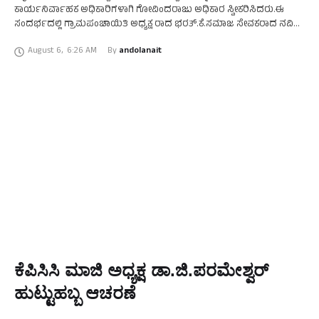
ಕಾರ್ಯನಿರ್ವಾಹಕ ಅಧಿಕಾರಿಗಳಾಗಿ ಗೋವಿಂದರಾಜು ಅಧಿಕಾರ ಸ್ವೀಕರಿಸಿದರು.ಈ
ಸಂದರ್ಭದಲ್ಲಿ ಗ್ರಾಮಪಂಚಾಯಿತಿ ಅಧ್ಯಕ್ಷ ರಾದ ಭರತ್.ಕೆ.ಸಮಾಜ ಸೇವಕರಾದ ನವಿಲು
ನಾಗರಾಜ್ ರವರು ಅಭಿನಂದಿಸಿದರು.
August 6
,
6:26 AM
By 
andolanait
ಕೆಪಿಸಿಸಿ ಮಾಜಿ ಅಧ್ಯಕ್ಷ ಡಾ.ಜಿ.ಪರಮೇಶ್ವರ್
ಹುಟ್ಟುಹಬ್ಬ‌ ಆಚರಣೆ