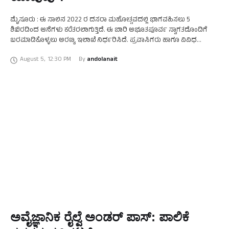
ಮೈಸೂರು : ಈ ಸಾಲಿನ 2022 ರ ದಸರಾ ಮಹೋತ್ಸವದಲ್ಲಿ ಭಾಗವಹಿಸಲು 5
ಶಿಬಿರದಿಂದ ಆನೆಗಳು ಕರೆತರಲಾಗುತ್ತಿದೆ. ಈ ಬಾರಿ ಅಭೂತಪೂರ್ವ ಸ್ವಾಗತದೊಂದಿಗೆ
ಬರಮಾಡಿಕೊಳ್ಳಲು ಅರಣ್ಯ ಇಲಾಖೆ ನಿರ್ಧರಿಸಿದೆ. ಪ್ರವಾಸಿಗರು ಹಾಗೂ ವಿವಿಧ
ಜಾನಪದ ಕಲಾ ತಂಡಗಳನ್ನು ಬಳಸಿಕೊಂಡು ಆಗಸ್ಟ್ 7ರಂದು …
August 5
,
12:30 PM
By 
andolanait
ಅವೈಜ್ಞಾನಿಕ ರೈಲ್ವೆ ಅಂಡರ್ ಪಾಸ್: ಪಾಲಿಕೆ