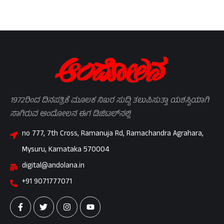
1972ರಿಂದ ದಿನಪತ್ರಿಕೆ ಮೂಲಕ ನಿಖರ ಸುದ್ದಿ ತಲುಪಿಸುತ್ತಾ ಯಶಸ್ವಿಯಾಗಿ
ಸಾಗಿರುವ ಆಂದೋಲನ ಈಗ ಡಿಜಿಟಲ್‌ನಲ್ಲಿ
no 777, 7th Cross, Ramanuja Rd, Ramachandra Agrahara,
Mysuru, Karnataka 570004
digital@andolana.in
+91 9071777071