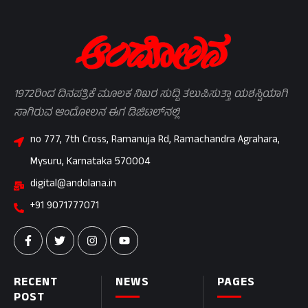
1972ರಿಂದ ದಿನಪತ್ರಿಕೆ ಮೂಲಕ ನಿಖರ ಸುದ್ದಿ ತಲುಪಿಸುತ್ತಾ ಯಶಸ್ವಿಯಾಗಿ
ಸಾಗಿರುವ ಆಂದೋಲನ ಈಗ ಡಿಜಿಟಲ್‌ನಲ್ಲಿ
no 777, 7th Cross, Ramanuja Rd, Ramachandra Agrahara,
Mysuru, Karnataka 570004
digital@andolana.in
+91 9071777071
RECENT
NEWS
PAGES
POST