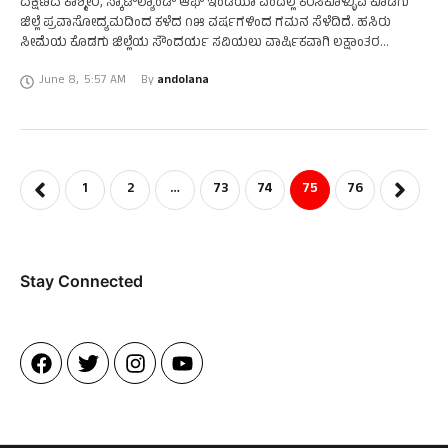
ದಕ್ಷಿಣದ ಕಾಶ್ಮೀರ, ಸ್ಕಾಟ್‌ಲ್ಯಾಂಡ್ ಆಫ್ ಇಂಡಿಯಾ ಎಂದೆಲ್ಲ ಕರೆಸಿಕೊಳ್ಳುವ ಕೊಡಗು
ಜಿಲ್ಲೆ ಪ್ರವಾಸೋದ್ಯಮದಿಂದ ಕಳೆದ ೧೫ ವರ್ಷಗಳಿಂದ ಗಮನ ಸೆಳೆದಿದೆ. ಹಸಿರು
ಸೀಮೆಯ ಕೊಡಗು ಜಿಲ್ಲೆಯ ಸೌಂದರ್ಯ ಸವಿಯಲು ವಾರ್ಷಿಕವಾಗಿ ಲಕ್ಷಾಂತರ
ಸಂಖ್ಯೆಯಲ್ಲಿ ಪ್ರವಾಸಿಗರು ಆಗಮಿಸುತ್ತಿದ್ದಾರೆ. ಜಿಲ್ಲೆಯ ಗುಡ್ಡಗಾಡು ಹಸಿರು ಪರಿಸರ, …
June 8
,
5:57 AM
By 
andolana
1
2
…
73
74
75
76
Stay Connected​