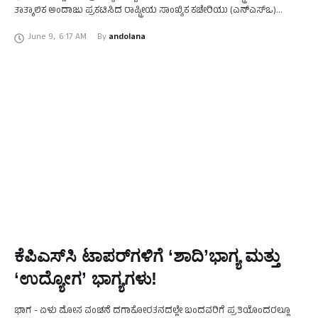
ತಾತ್ಕಾಲಿಕ ಅಂದಾಜು ಪ್ರಕಟಿಸಿದ ರಾಷ್ಟ್ರೀಯ ಸಾಂಖ್ಯಿಕ ಕಚೇರಿಯು (ಎನ್‌ಎಸ್‌ಒ)
೨೦೨೧-೨೨ರ ಆರ್ಥಿಕ ವರದಿಯನ್ನು ಬಿಡುಗಡೆ ಮಾಡಿದೆ. ೨೦೨೦-೨೧ರ ಹಣಕಾಸು …
June 9
,
6:17 AM
By 
andolana
ಕೆಪಿಎಸ್‌ಸಿ ಟಾಪರ್‌ಗಳಿಗೆ ‘ಶಾದಿ’ಭಾಗ್ಯ ಮತ್ತು
‘ಉದ್ಯೋಗ’ ಭಾಗ್ಯಗಳು!
ಭಾಗ - ಏಳು ಮೋಸ ವಂಚನೆ ದಗಾಕೋರತನದಲ್ಲೇ ಬಂದವರಿಗೆ ಪ್ರತಿಯೊಂದರಲ್ಲೂ