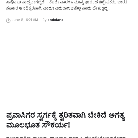
ಸಾಧಿಸಲು ಸಾಧ್ಯವಾಗುತ್ತಿದೆ! ಕೆಲವೇ ವಾರಗಳ ಮುನ್ನ ಭಾರತದ ವಿಶ್ಲೇಷಕರು, ಭಾರತ
ಸರ್ಕಾರ ಅನಧಿಕೃತವಾಗಿ, ಎಂದೂ ಎದುರಾಗುವುದಿಲ್ಲ ಎಂದು ಹೇಳುತ್ತಿದ್ದ
ಅಂಕಿಅಂಶಗಳಿಗೆ ಎದುರಾಗಬೇಕಾಯಿತು. ೨೦೨೦ರಲ್ಲೇ ಬಾಂಗ್ಲಾದೇಶ ಭಾರತವನ್ನು
June 8
,
6:21 AM
By 
andolana
ಹಿಂದಿಕ್ಕುವ ನಿಟ್ಟಿನಲ್ಲಿ ದಾಪುಗಾಲು ಹಾಕುತ್ತಿತ್ತು. ಭಾರತ …
ಪ್ರವಾಸಿಗರ ಸ್ವರ್ಗಕ್ಕೆ ತ್ವರಿತವಾಗಿ ಬೇಕಿದೆ ಅಗತ್ಯ
ಮೂಲಭೂತ ಸೌಕರ್ಯ!