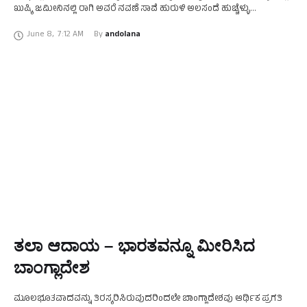
ಖುಷ್ಕಿ ಜಮೀನಿನಲ್ಲಿ ರಾಗಿ ಅವರೆ ನವಣೆ ಸಾವೆ ಹುರುಳಿ ಅಲಸಂದೆ ಹುಚ್ಚೆಳ್ಳು
ಬೆಳೆಯುತ್ತಿದ್ದೆವು. ತರೀ ಜಮೀನನ್ನು …
June 8
,
7:12 AM
By 
andolana
ತಲಾ ಆದಾಯ – ಭಾರತವನ್ನೂ ಮೀರಿಸಿದ
ಬಾಂಗ್ಲಾದೇಶ
ಮೂಲಭೂತವಾದವನ್ನು ತಿರಸ್ಕರಿಸಿರುವುದರಿಂದಲೇ ಬಾಂಗ್ಲಾದೇಶವು ಆರ್ಥಿಕ ಪ್ರಗತಿ