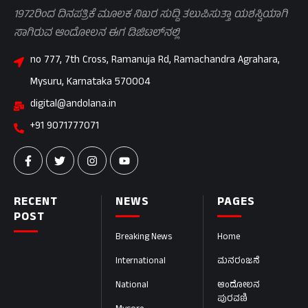
1972ರಿಂದ ದಿನಪತ್ರಿಕೆ ಮೂಲಕ ನಿಖರ ಸುದ್ದಿ ತಲುಪಿಸುತ್ತಾ ಯಶಸ್ವಿಯಾಗಿ
ಸಾಗಿರುವ ಆಂದೋಲನ ಈಗ ಡಿಜಿಟಲ್‌ನಲ್ಲಿ
no 777, 7th Cross, Ramanuja Rd, Ramachandra Agrahara,
Mysuru, Karnataka 570004
digital@andolana.in
+91 9071777071
RECENT
NEWS
PAGES
POST
Breaking News
Home
International
ಮನರಂಜನೆ
National
ಆಂದೋಲನ
ಪುರವಣಿ