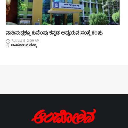
ನಾಡಿನುದ್ದಕ್ಕೂ ಕುವೆಂಪು ಕನ್ನಡ ಅಧ್ಯಯನ ಸಂಸ್ಥೆ ಕಂಪು
August 8, 2:09 AM
By
ಆಂದೋಲನ ಡೆಸ್ಕ್