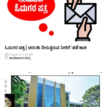
ಓದುಗರ ಪತ್ರ | ಚರಂಡಿ ಸೇರುತ್ತಿರುವ ನೀರಿಗೆ ‘ತಡೆ’ಹಾಕಿ
August 8, 2:20 AM
By
ಆಂದೋಲನ ಡೆಸ್ಕ್