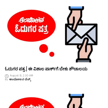
ಓದುಗರ ಪತ್ರ | ಈ ವಿಶಾಲ ಪಾರ್ಕ್‌ಗೆ ಬೇಕು ಶೌಚಾಲಯ
August 8, 2:30 AM
By
ಆಂದೋಲನ ಡೆಸ್ಕ್