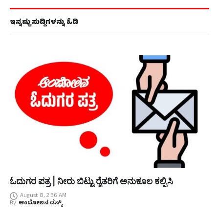
ಇನ್ನಷ್ಟು ಸುದ್ದಿಗಳನ್ನು ಓದಿ
ಓದುಗರ ಪತ್ರ | ನೀರು ಬಿಟ್ಟು ರೈತರಿಗೆ ಅನುಕೂಲ ಕಲ್ಪಿಸಿ
August 8, 2:36 AM
By
ಆಂದೋಲನ ಡೆಸ್ಕ್