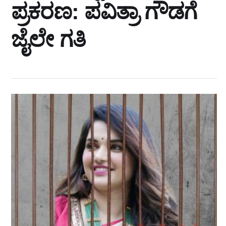
ಪ್ರಕರಣ: ಪವಿತ್ರಾ ಗೌಡಗೆ
ಜೈಲೇ ಗತಿ