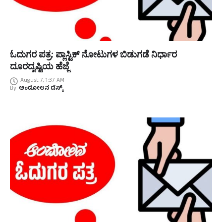
ಓದುಗರ ಪತ್ರ: ಪ್ಲಾಸ್ಟಿಕ್ ನೋಟುಗಳ ಬಿಡುಗಡೆ ನಿರ್ಧಾರ
ದೂರದೃಷ್ಟಿಯ ಹೆಜ್ಜೆ
August 7, 1:37 AM
By
ಆಂದೋಲನ ಡೆಸ್ಕ್