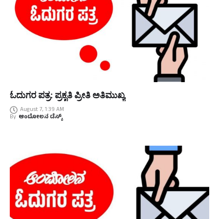
ಓದುಗರ ಪತ್ರ: ಪ್ರಕೃತಿ ಪ್ರೀತಿ ಅತಿಮುಖ್ಯ
August 7, 1:39 AM
By
ಆಂದೋಲನ ಡೆಸ್ಕ್