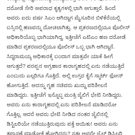
ದರೋಡೆ ಸೇರಿ ಅಪರಾಧ ಕೃತ್ಯಗಳಲ್ಲಿ ಭಾಗಿ ಆಗುತ್ತಾರೆ. ಹಿಂದೆ
ಅವರು ಐದು ವರ್ಷ ಸಿಎಂ ಆಗಿದ್ದಾಗ ಮೈಸೂರಿನ ಬಿಳಿಕೆರೆಯಲ್ಲಿ
ಬಸ್ಸಿನಲ್ಲಿ ಹಣವನ್ನು ದೋಚಲಾಗಿತ್ತು. ಆ ಪ್ರಕರಣದಲ್ಲಿಯೂ ಪೊಲೀಸ್
ಅಧಿಕಾರಿಯೊಬ್ಬ ಭಾಗಿಯಾಗಿದ್ದ. ಇತ್ತೀಚೆಗೆ ಎಟಿಎಂ ಹಣ ದರೋಡೆ
ಮಾಡಿದ ಪ್ರಕರಣದಲ್ಲಿಯೂ ಪೊಲೀಸ್ ಒಬ್ಬ ಭಾಗಿ ಆಗಿದ್ದಾನೆ.
ಸಿದ್ಧರಾಮಯ್ಯ ಅಧಿಕಾರಕ್ಕೆ ಬಂದಾಗ ಮಾತ್ರವೇ ಯಾಕೆ ಹೀಗೆ
ಆಗುತ್ತದೆ? ಪರಪ್ಪನ ಅಗ್ರಹಾರ ಕಾರಾಗೃಹದಲ್ಲಿ ಏನು ನಡೆಯುತ್ತಿದೆ
ಎಂಬುದು ಎಲ್ಲರಿಗೂ ಗೊತ್ತಿದೆ. ಅಲ್ಲಿ ಉಗ್ರರ ಕೈಗೆ ಸ್ಮಾರ್ಟ್ ಫೋನ್
ಹೋಗುತ್ತಿದೆ. ಅದನ್ನು ಗೃಹ ಸಚಿವರು ಖುದ್ದು ಪರಿಶೀಲನೆ
ಮಾಡಿದ್ದರು. ಇತ್ತೀಚೆಗೆ ಇನ್ನೊಬ್ಬ ಮಂತ್ರಿ ಜೈಲಿಗೆ ಭೇಟಿ ನೀಡಿದ್ದರು.
ಅವರು ಏನು ಕಾರಾಗೃಹದಲ್ಲಿ ಏನು ಪರಿಶೀಲನೆ ಮಾಡಿದರೋ
ಗೊತ್ತಿಲ್ಲ. ಆದರೆ ಅವರು ಭೇಟಿ ನೀಡಿದ ನಂತರ ಜೈಲಿನಲ್ಲಿ
ಡಿಸ್ಟಿಲರಿಯೇ ನಡೆಯುತ್ತಿರುವುದು ಪತ್ತೆ ಆಯಿತು! ಅವರು ಏನು
ತಪಾಸಣೆ ಮಾಡೋಕೆ ಹೋಗಿದ್ದರು? ಸ್ವತಃ ಅವರೇ ಜೈಲ್ ಡಿಸ್ಟಿಲರಿ