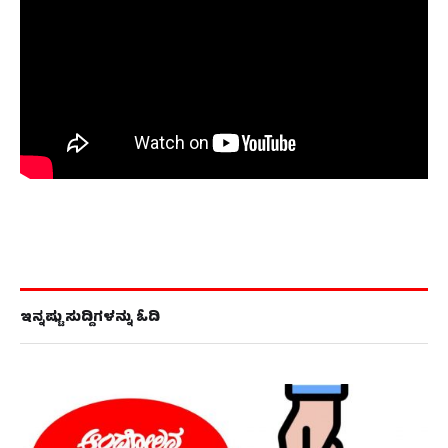
ಇನ್ನಷ್ಟು ಸುದ್ದಿಗಳನ್ನು ಓದಿ