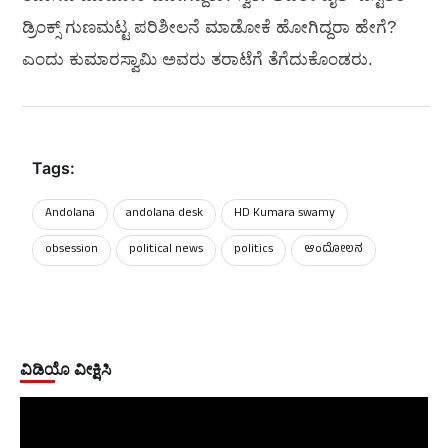
ಡ್ರಿಂಕ್ಸ್ ಗುಣಮಟ್ಟ ಪರಿಶೀಲನೆ ಮಾಡೋಕೆ ಹೋಗಿದ್ದರಾ ಹೇಗೆ?
ಎಂದು ಕುಮಾರಸ್ವಾಮಿ ಅವರು ತರಾಟೆಗೆ ತೆಗೆದುಕೊಂಡರು.
Tags:
Andolana
andolana desk
HD Kumara swamy
obsession
political news
politics
ಆಂದೋಲನ
ವಿಡಿಯೊ ವೀಕ್ಷಿಸಿ