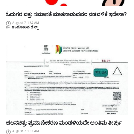
ಓದುಗರ ಪತ್ರ: ಸಮಾನತೆ ಮಾತನಾಡುವವರ ನಡವಳಿಕೆ ಇದೇನಾ?
August 7, 1:34 AM
By
ಆಂದೋಲನ ಡೆಸ್ಕ್
ಚಲನಚಿತ್ರ: ಪ್ರಮಾಣೀಕರಣ ಮಂಡಳಿಯದೇ ಅಂತಿಮ ತೀರ್ಪು
August 7, 1:33 AM