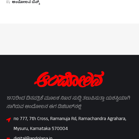
By
ಆಂದೋಲನ ಡೆಸ್ಕ್
1972ರಿಂದ ದಿನಪತ್ರಿಕೆ ಮೂಲಕ ನಿಖರ ಸುದ್ದಿ ತಲುಪಿಸುತ್ತಾ ಯಶಸ್ವಿಯಾಗಿ
ಸಾಗಿರುವ ಆಂದೋಲನ ಈಗ ಡಿಜಿಟಲ್‌ನಲ್ಲಿ
no 777, 7th Cross, Ramanuja Rd, Ramachandra Agrahara,
Mysuru, Karnataka 570004