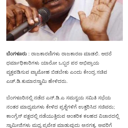
ಬೆಂಗಳೂರು
: ರಾಜಕಾರಣಿಗಳು ರಾಜಕಾರಣ ಮಾಡಲಿ. ಆದರೆ
ಧರ್ಮಾಧಿಕಾರಿಗಳು ಯಾರೋ ಒಬ್ಬರ ಪರ ಅಭಿಪ್ರಾಯ
ವ್ಯಕ್ತಪಡಿಸುವ ವ್ಯಾಮೋಹ ಬಿಡಬೇಕು ಎಂದು ಕೇಂದ್ರ ಸಚಿವ
ಎಚ್.ಡಿ.ಕುಮಾರಸ್ವಾಮಿ ಹೇಳಿದರು.
ಬೆಂಗಳೂರಿನಲ್ಲಿ ನಡೆದ ಎನ್.ಡಿ.ಎ ಸಮನ್ವಯ ಸಮಿತಿ ಸಭೆಯ
ನಂತರ ಮಾಧ್ಯಮಗಳು ಕೇಳಿದ ಪ್ರಶ್ನೆಗಳಿಗೆ ಉತ್ತರಿಸಿದ ಸಚಿವರು;
ಕಾಂಗ್ರೆಸ್ ಪಕ್ಷದಲ್ಲಿ ನಡೆಯುತ್ತಿರುವ ಆಂತರಿಕ ಕಲಹದ ವಿಚಾರದಲ್ಲಿ
ಸ್ವಾಮೀಜಿಗಳು ಮಧ್ಯ ಪ್ರವೇಶ ಮಾಡುವುದು ಅನಗತ್ಯ. ಅವರಿಗೆ