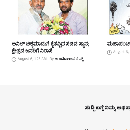
ಅನಿಲ್ ಚಿಕ್ಕಮಾದುಗೆ ಕೈತಪ್ಪಿದ ಸಚಿವ ಸ್ಥಾನ;
ಮಹಾಪಂಚ್‌ 
ಕ್ಷೇತ್ರದ ಜನರಿಗೆ ನಿರಾಸೆ
August 6,
August 6, 1:25 AM
By
ಆಂದೋಲನ ಡೆಸ್ಕ್
ಸುದ್ದಿ ಬಗ್ಗೆ ನಿಮ್ಮ ಅಭಿ