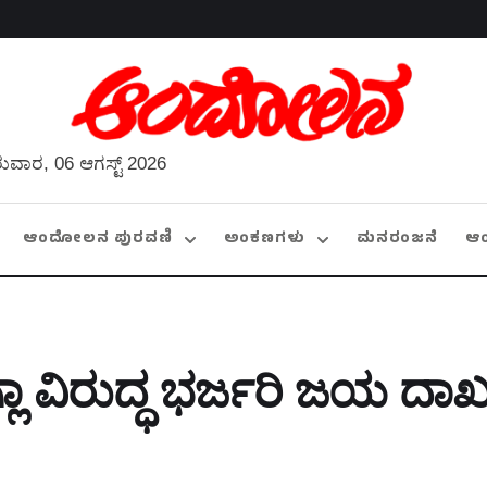
ುವಾರ, 06 ಆಗಸ್ಟ್ 2026
ಆಂದೋಲನ ಪುರವಣಿ
ಅಂಕಣಗಳು
ಮನರಂಜನೆ
ಆ
್ಲಾ ವಿರುದ್ಧ ಭರ್ಜರಿ ಜಯ ದಾ