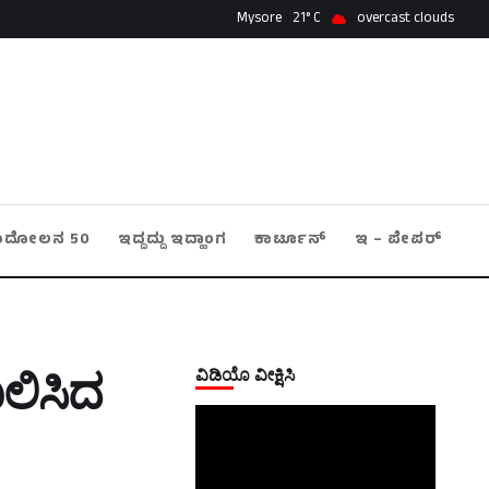
Mysore
21
overcast clouds
ಂದೋಲನ 50
ಇದ್ದದ್ದು ಇದ್ಹಾಂಗ
ಕಾರ್ಟೂನ್
ಇ – ಪೇಪರ್
ವಿಡಿಯೊ ವೀಕ್ಷಿಸಿ
ಖಲಿಸಿದ