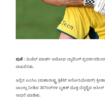
ಪುಣೆ :
ಮಿಚೆಲ್‌ ಮಾರ್ಷ್‌ ಅಮೋಘ ಬ್ಯಾಟಿಂಗ್‌ ಪ್ರದರ್ಶನದಿಂದ
ದಾಖಲಿಸಿತು.
ಇಲ್ಲಿನ ಎಂಸಿಎ (ಮಹಾರಾಷ್ಟ್ರ ಕ್ರಿಕೆಟ್‌ ಅಸೋಸಿಯೇಷನ್‌) ಕ್ರೀಡ
ಬಾಂಗ್ಲಾ ನೀಡಿದ 307ರನ್‌ಗಳ ಬೃಹತ್‌ ಮೊತ್ತ ಬೆನ್ನಟ್ಟಿದ ಆಸೀಸ
ಸಾಧನೆ ಮಾಡಿತು.