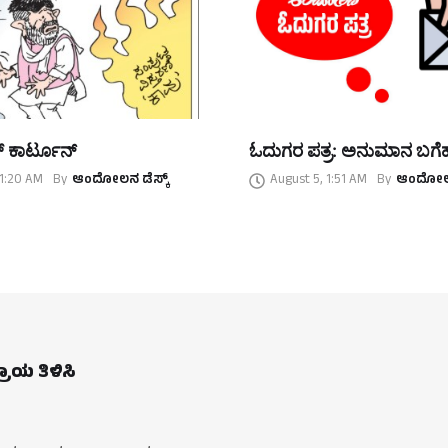
ಕಾರ್ಟೂನ್‌
ಓದುಗರ ಪತ್ರ: ಅನುಮಾನ ಬಗೆಹ
 1:20 AM
By
ಆಂದೋಲನ ಡೆಸ್ಕ್
August 5, 1:51 AM
By
ಆಂದೋಲನ
ಪ್ರಾಯ ತಿಳಿಸಿ