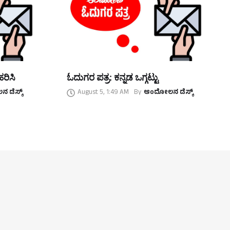
ರಿಸಿ
ಓದುಗರ ಪತ್ರ: ಕನ್ನಡ ಒಗ್ಗಟ್ಟು
 ಡೆಸ್ಕ್
August 5, 1:49 AM
By
ಆಂದೋಲನ ಡೆಸ್ಕ್