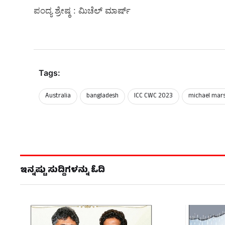
ಪಂದ್ಯ ಶ್ರೇಷ್ಠ : ಮಿಚೆಲ್‌ ಮಾರ್ಷ್‌
Tags:
Australia
bangladesh
ICC CWC 2023
michael mar
ಇನ್ನಷ್ಟು ಸುದ್ದಿಗಳನ್ನು ಓದಿ