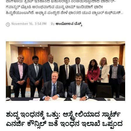
ಬೆಂಗಳೂರು: ಕ್ರಿಕೆಟ್‌ ಇತಿಹಾಸದ ಬಹುನಿರೀಕ್ಷಿತ ಸರಣಿಯಲ್ಲೊಂದಾದ ಬಾರ್ಡರ್-‌
ಗವಾಸ್ಕರ್‌ ಟ್ರೋಪಿ ಆರಂಭವಾಗುವ ಮುನ್ನ ಟೀಮ್‌ ಇಂಡಿಯಾಗೆ ಭಾರೀ
ಹಿನ್ನಡೆಯುಂಟಾಗಿದೆ. ಅಭ್ಯಾಸ ಪಂದ್ಯದ ವೇಳೆ ಭಾರತದ ಯುವ ಬ್ಯಾಟರ್‌ ಶುಭ್‌ಮನ್‌
ಗಿಲ್‌ ಅವರ ಎಡಗೈ ಹೆಬ್ಬೆರಳಿಗೆ ಗಾಯವಾಗಿದ್ದು, ತೀವ್ರ ನೋವು ಅನುಭವಿಸಿ
November 16
,
3:54 PM
By 
ಆಂದೋಲನ ಡೆಸ್ಕ್
ಮೈದಾನದಿಂದ …
ಶುದ್ಧ ಇಂಧನಕ್ಕೆ ಒತ್ತು: ಆಸ್ಟ್ರೇಲಿಯಾದ ಸ್ಮಾರ್ಟ್
ಎನರ್ಜಿ ಕೌನ್ಸಿಲ್‌ ಜತೆ ಇಂಧನ ಇಲಾಖೆ ಒಪ್ಪಂದ