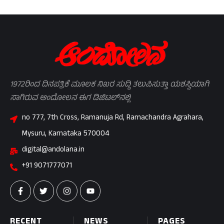
1972ರಿಂದ ದಿನಪತ್ರಿಕೆ ಮೂಲಕ ನಿಖರ ಸುದ್ದಿ ತಲುಪಿಸುತ್ತಾ ಯಶಸ್ವಿಯಾಗಿ
ಸಾಗಿರುವ ಆಂದೋಲನ ಈಗ ಡಿಜಿಟಲ್‌ನಲ್ಲಿ
no 777, 7th Cross, Ramanuja Rd, Ramachandra Agrahara,
Mysuru, Karnataka 570004
digital@andolana.in
+91 9071777071
RECENT
NEWS
PAGES