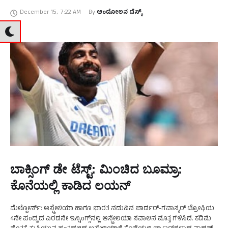
ಕಚೇರಿ ಇರುವ ಹಿನ್ನೆಲೆ, ಯಾವುದೇ ಅವಘಡ …
December 15
,
7:22 AM
By 
ಆಂದೋಲನ ಡೆಸ್ಕ್
ಬಾಕ್ಸಿಂಗ್‌ ಡೇ ಟೆಸ್ಟ್: ಮಿಂಚಿದ ಬೂಮ್ರಾ:
ಕೊನೆಯಲ್ಲಿ ಕಾಡಿದ ಲಯನ್‌
ಮೆಲ್ಬೋರ್ನ್‌: ಆಸ್ಟ್ರೇಲಿಯಾ ಹಾಗೂ ಭಾರತ ನಡುವಿನ ಬಾರ್ಡರ್‌-ಗವಾಸ್ಕರ್‌ ಟ್ರೋಫಿಯ
4ನೇ ಪಂದ್ಯದ ಎರಡನೇ ಇನ್ನಿಂಗ್ಸ್‌ನಲ್ಲಿ ಆಸ್ಟ್ರೇಲಿಯಾ ಸವಾಲಿನ ಮೊತ್ತ ಗಳಿಸಿದೆ. ಕಡಿಮೆ