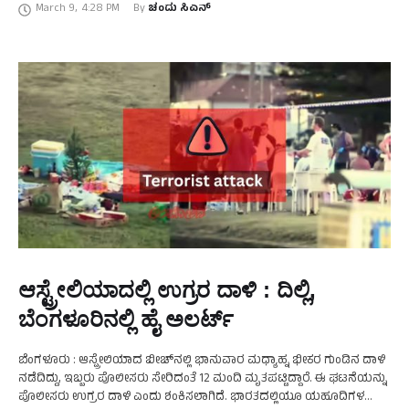
March 9
,
4:28 PM
By 
ಚಂದು ಸಿಎನ್
ಆಸ್ಟ್ರೇಲಿಯಾದಲ್ಲಿ ಉಗ್ರರ ದಾಳಿ : ದಿಲ್ಲಿ,
ಬೆಂಗಳೂರಿನಲ್ಲಿ ಹೈ ಅಲರ್ಟ್‌
ಬೆಂಗಳೂರು : ಆಸ್ಪ್ರೇಲಿಯಾದ ಬೀಚ್‌ನಲ್ಲಿ ಭಾನುವಾರ ಮಧ್ಯಾಹ್ನ ಭೀಕರ ಗುಂಡಿನ ದಾಳಿ
ನಡೆದಿದ್ದು, ಇಬ್ಬರು ಪೊಲೀಸರು ಸೇರಿದಂತೆ 12 ಮಂದಿ ಮೃತಪಟ್ಟಿದ್ದಾರೆ. ಈ ಘಟನೆಯನ್ನು
ಪೊಲೀಸರು ಉಗ್ರರ ದಾಳಿ ಎಂದು ಶಂಕಿಸಲಾಗಿದೆ. ಭಾರತದಲ್ಲಿಯೂ ಯಹೂದಿಗಳ