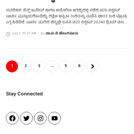
ನವದೆಹಲಿ: ವೆಸ್ಟ್‌ ಇಂಡೀಸ್‌ ಹಾಗೂ ಅಮೇರಿಕಾ ಆತಿಥ್ಯದಲ್ಲಿ ನಡೆದ ಟಿ20 ವಿಶ್ವಕಪ್‌
ಟೂರ್ನಿ ಮುಕ್ತಾಯಗೊಂಡಿದ್ದು, ದಕ್ಷಿಣ ಆಫ್ರಿಕಾ ತಂಡವನ್ನು ಮಣಿಸಿ ಭಾರತ ತಂಡ ಟ್ರೋಫಿ
ಎತ್ತಿ ಹಿಡಿದಿದೆ. ಟೂರ್ನಿ ಮುಗಿದ ಬೆನ್ನಲ್ಲೇ ಐಸಿಸಿ ಟಿ20 ವಿಶ್ವಕಪ್‌ 2024ರ ಡ್ರೀಮ್‌ ಟೀಂ
ಪ್ರಕಟಗೊಳಿಸಿದೆ. …
July 1
,
10:37 AM
By 
ವಾಸು ವಿ ಹೊಂಗನೂರು
1
2
3
…
5
6
Stay Connected​