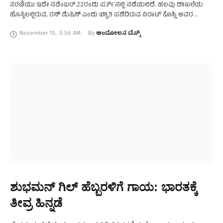
ಸರಣಿಯು ಇದೇ ನವೆಂಬರ್‌.22ರಂದು ಪರ್ತ್‌ನಲ್ಲಿ ನಡೆಯಲಿದೆ. ಹಲವು ದಾಖಲೆಯ
ಹೊಸ್ತಿಲಲ್ಲಿರುವ, ರನ್‌ ಮೆಷಿನ್‌ ಎಂದು ಖ್ಯಾತಿ ಪಡೆದಿರುವ ವಿರಾಟ್‌ ಕೊಹ್ಲಿ ಅವರ
ಮೇಲೆಯೇ ಈ ಬಾರಿ ಎಲ್ಲರ ಕಣ್ಣು ನೆಟ್ಟಿದೆ. …
November 19
,
5:56 AM
By 
ಆಂದೋಲನ ಡೆಸ್ಕ್
ಶುಭಮನ್‌ ಗಿಲ್‌ ಹೆಬ್ಬರಳಿಗೆ ಗಾಯ: ಭಾರತಕ್ಕೆ
ತೀವ್ರ ಹಿನ್ನಡೆ