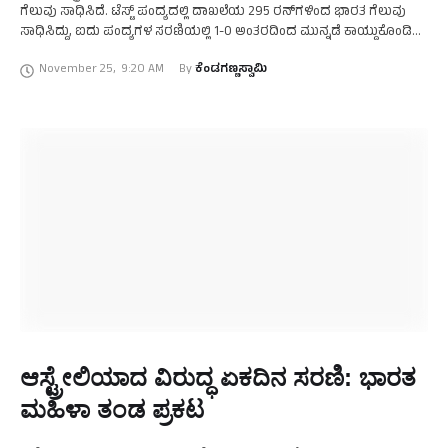
ಗೆಲುವು ಸಾಧಿಸಿದೆ. ಟೆಸ್ಟ್‌ ಪಂದ್ಯದಲ್ಲಿ ದಾಖಲೆಯ 295 ರನ್‌ಗಳಿಂದ ಭಾರತ ಗೆಲುವು
ಸಾಧಿಸಿದ್ದು, ಐದು ಪಂದ್ಯಗಳ ಸರಣಿಯಲ್ಲಿ 1-0 ಅಂತರದಿಂದ ಮುನ್ನಡೆ ಕಾಯ್ದುಕೊಂಡಿದೆ.
ಪಂದ್ಯದ ಮೊದಲ ಇನ್ನಿಂಗ್ಸ್‌ನಲ್ಲಿ ಭಾರತವು …
November 25
,
9:20 AM
By 
ಕೆಂಡಗಣ್ಣಸ್ವಾಮಿ
ಆಸ್ಟ್ರೇಲಿಯಾದ ವಿರುದ್ಧ ಏಕದಿನ ಸರಣಿ: ಭಾರತ
ಮಹಿಳಾ ತಂಡ ಪ್ರಕಟ