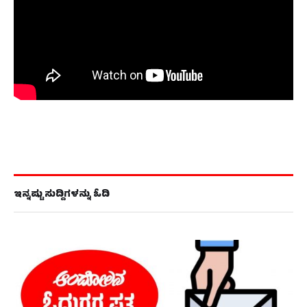
ಇನ್ನಷ್ಟು ಸುದ್ದಿಗಳನ್ನು ಓದಿ