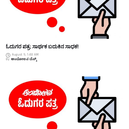
ಓದುಗರ ಪತ್ರ: ಸಾರ್ಥಕ ಬದುಕಿನ ಸಾಧಕ!
August 9, 1:48 AM
By
ಆಂದೋಲನ ಡೆಸ್ಕ್