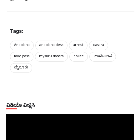
Tags:
Andolana
andolana desk
arrest
dasara
fake pass
mysuru dasara
police
ಆಂದೋಲನ
ಮೈಸೂರು
ವಿಡಿಯೊ ವೀಕ್ಷಿಸಿ