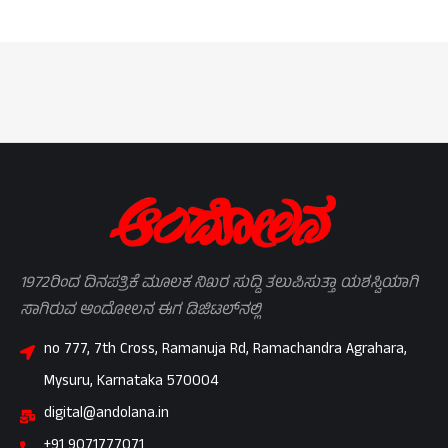
1972ರಿಂದ ದಿನಪತ್ರಿಕೆ ಮೂಲಕ ನಿಖರ ಸುದ್ದಿ ತಲುಪಿಸುತ್ತಾ ಯಶಸ್ವಿಯಾಗಿ
ಸಾಗಿರುವ ಆಂದೋಲನ ಈಗ ಡಿಜಿಟಲ್‌ನಲ್ಲಿ
no 777, 7th Cross, Ramanuja Rd, Ramachandra Agrahara,
Mysuru, Karnataka 570004
digital@andolana.in
+91 9071777071