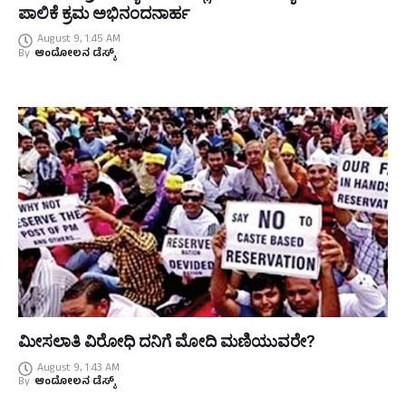
ಪಾಲಿಕೆ ಕ್ರಮ ಅಭಿನಂದನಾರ್ಹ
August 9, 1:45 AM
By
ಆಂದೋಲನ ಡೆಸ್ಕ್
ಮೀಸಲಾತಿ ವಿರೋಧಿ ದನಿಗೆ ಮೋದಿ ಮಣಿಯುವರೇ?
August 9, 1:43 AM
By
ಆಂದೋಲನ ಡೆಸ್ಕ್