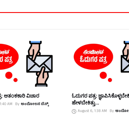
ರ: ಆತಂಕಕಾರಿ ವಿಚಾರ
ಓದುಗರ ಪತ್ರ: ಜ್ಞಾಪಿಸಿಕೊಳ್ಳಬೇಕಿತ್
ಹೇಳಬೇಕಿತ್ತು…
 1:40 AM
By
ಆಂದೋಲನ ಡೆಸ್ಕ್
August 6, 1:38 AM
By
ಆಂದೋಲನ