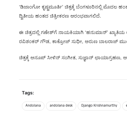
‘ಡಿಜಾಂಗೋ ಕೃಷ್ಣಮೂರ್ತಿ’ ಚಿತ್ರಕ್ಕೆ ಬೆಂಗಳೂರಿನಲ್ಲಿ ಮೊದಲ ಹ
ದ್ವಿತೀಯ ಹಂತದ ಚಿತ್ರೀಕರಣ ಆರಂಭವಾಗಲಿದೆ‌‌.
ಈ ಚಿತ್ರದಲ್ಲಿ ಗಣೇಶ್‍ಗೆ ನಾಯಕಿಯಾಗಿ ‘ಹನುಮಾನ್’ ಖ್ಯಾತಿಯ
ರವಿಶಂಕರ್ ಗೌಡ, ಕಾಕ್ರೋಜ್ ಸುಧೀ, ಅರುಣ ಬಾಲರಾಜ್ ಮುಂತಾದವರ
ಚಿತ್ರಕ್ಕೆ ಅನೂಪ್ ಸೀಳಿನ್ ಸಂಗೀತ, ಸುಜ್ಞಾನ್ ಛಾಯಾಗ್ರಹಣ, 
Tags:
Andolana
andolana desk
Django Krishnamurthy