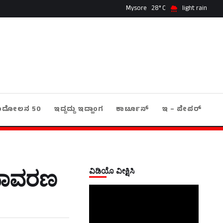
Mysore
28
light rain
ಂದೋಲನ 50
ಇದ್ದದ್ದು ಇದ್ಹಾಂಗ
ಕಾರ್ಟೂನ್
ಇ – ಪೇಪರ್
ವಿಡಿಯೊ ವೀಕ್ಷಿಸಿ
ಅನಾವರಣ