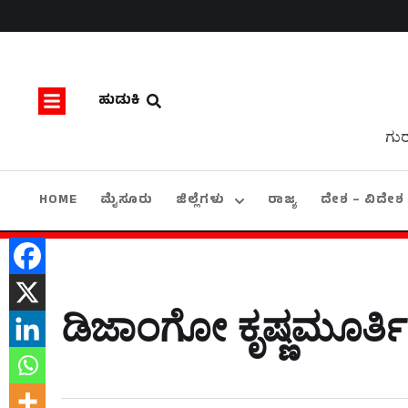
ಹುಡುಕಿ
ಗುರ
HOME
ಮೈಸೂರು
ಜಿಲ್ಲೆಗಳು
ರಾಜ್ಯ
ದೇಶ – ವಿದೇಶ
ಡಿಜಾಂಗೋ ಕೃಷ್ಣಮೂರ್ತ