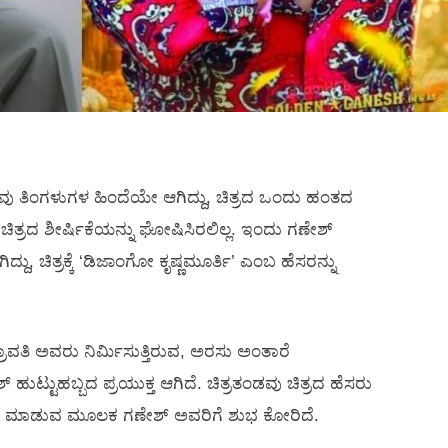
 ತಿಂಗಳುಗಳ ಹಿಂದೆಯೇ ಆಗಿದ್ದು, ಚಿತ್ರದ ಒಂದು ಹಂತದ
ಿತ್ರದ ಶೀರ್ಷಿಕೆಯನ್ನು ಘೋಷಿಸಿರಲಿಲ್ಲ. ಇಂದು ಗಣೇಶ್‍
ದು, ಚಿತ್ರಕ್ಕೆ ‘ಡಿಜಾಂಗೋ ಕೃಷ್ಣಮೂರ್ತಿ’ ಎಂಬ ಹೆಸರನ್ನು
ರಾವತಿ ಅವರು ನಿರ್ಮಿಸುತ್ತಿರುವ, ಅರಸು ಅಂತಾರೆ
 ಹುಟ್ಟುಹಬ್ಬದ ಪ್ರಯುಕ್ತ ಆಗಿದೆ. ಚಿತ್ರತಂಡವು ಚಿತ್ರದ ಹೆಸರು
ಡೆ ಮಾಡುವ ಮೂಲಕ ಗಣೇಶ್‍ ಅವರಿಗೆ ಶುಭ ಕೋರಿದೆ.