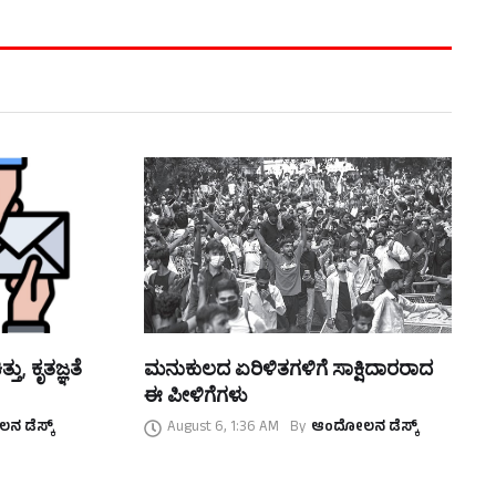
ತು, ಕೃತಜ್ಞತೆ
ಮನುಕುಲದ ಏರಿಳಿತಗಳಿಗೆ ಸಾಕ್ಷಿದಾರರಾದ
ಈ ಪೀಳಿಗೆಗಳು
 ಡೆಸ್ಕ್
August 6, 1:36 AM
By
ಆಂದೋಲನ ಡೆಸ್ಕ್