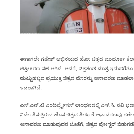
ಈಗಾಗಲೇ ಗಣೇಶ್‍ ಅಭಿನಯದ ಹೊಸ ಚಿತ್ರದ ಮುಹೂರ್ತ ಕೆಲವು
ಚಿತ್ರೀಕರಣ ಸಹ ಆಗಿದೆ. ಆದರೆ, ಚಿತ್ರತಂಡ ಮಾತ್ರ ಇದುವರೆಗೂ ಚ
ಹುಟ್ಟುಹಬ್ಬದ ಪ್ರಯುಕ್ತ ಚಿತ್ರದ ಹೆಸರನ್ನು ಅನಾವರಣ ಮಾಡಲಾಗಿದ್
ಇಡಲಾಗಿದೆ.
ಎಸ್.ಎನ್.ಟಿ ಎಂಟರ್ಪ್ರೈಸಸ್ ಲಾಂಛನದಲ್ಲಿ ಎಸ್.ಸಿ. ರವಿ ಭದ್
ನಿರ್ದೇಶಿಸುತ್ತಿರುವ ಹೊಸ ಚಿತ್ರದ ಶೀರ್ಷಿಕೆ ಅನಾವರಣವು ಗಣೇಶ್‍
ಅನಾವರಣ ಮಾಡುವುದರ ಜೊತೆಗೆ, ಚಿತ್ರದ ಪೋಸ್ಟರ್‍ ಬಿಡುಗ