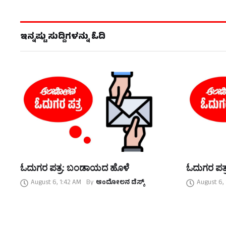
ಇನ್ನಷ್ಟು ಸುದ್ದಿಗಳನ್ನು ಓದಿ
ಓದುಗರ ಪತ್ರ: ಬಂಡಾಯದ ಹೊಳೆ
ಓದುಗರ ಪತ್
August 6, 1:42 AM
By
ಆಂದೋಲನ ಡೆಸ್ಕ್
August 6,