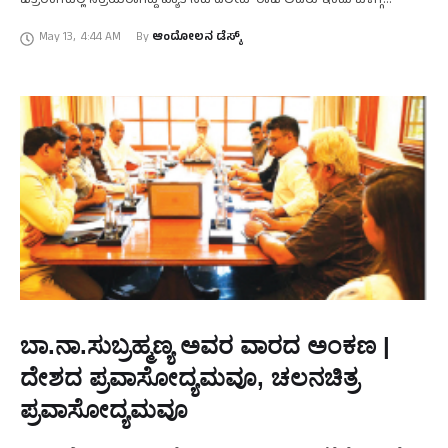
ಚಿತ್ರರಂಗದಲ್ಲಿ ಸಕ್ರಿಯರಾಗಿದ್ದ ಖ್ಯಾತ ನಟ ದಿಲೀಪ್‌ ರಾಜ ಅವರು ಇಂದು ಬೆಳಿಗ್ಗೆ
ಹೃದಯಾಘಾತದಿಂದ ಕೊನೆಯುಸಿರೆಳೆದಿದ್ದಾರೆ.. ಮನೆಯಲ್ಲೇ ದಿಲೀಪ್‌ ರಾಜ್‌ ಅವರಿಗೆ …
May 13
,
4:44 AM
By 
ಆಂದೋಲನ ಡೆಸ್ಕ್
ಬಾ.ನಾ.ಸುಬ್ರಹ್ಮಣ್ಯ ಅವರ ವಾರದ ಅಂಕಣ |
ದೇಶದ ಪ್ರವಾಸೋದ್ಯಮವೂ, ಚಲನಚಿತ್ರ
ಪ್ರವಾಸೋದ್ಯಮವೂ