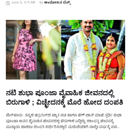
June 5
,
6:11 AM
By 
ಆಂದೋಲನ ಡೆಸ್ಕ್
ನಟಿ ಶುಭಾ ಪೂಂಜಾ ವೈವಾಹಿಕ ಜೀವನದಲ್ಲಿ
ಬಿರುಗಾಳಿ ; ವಿಚ್ಛೇದನಕ್ಕೆ ಮೊರೆ ಹೋದ ದಂಪತಿ
ಬೆಂಗಳೂರು : ಕನ್ನಡ ಚಿತ್ರರಂಗದ ಖ್ಯಾತ ನಟಿ ಹಾಗೂ ಬಿಗ್ ಬಾಸ್ ಮಾಜಿ ಸ್ಪರ್ಧಿ ಶುಭಾ
ಪೂಂಜಾ ಅವರ ವೈವಾಹಿಕ ಜೀವನದಲ್ಲಿ ಬಿರುಗಾಳಿ ಎದ್ದಿದ್ದು, ದಾಂಪತ್ಯ ಜೀವನಕ್ಕೆ
ಮುಕ್ತಾಯ ಹಾಡಲು ದಂಪತಿ ನಿರ್ಧರಿಸಿದ್ದಾರೆ. ಮದುವೆಯಾಗಿ ನಾಲ್ಕೇ ವರ್ಷಕ್ಕೆ ನಟಿ