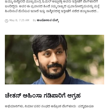
ಜಮ್ಮು-ಕಾಶ್ಮೀರದ ಮುಖ್ಯಮಂತ್ರಿ ಓಮರ್ ಅಬ್ದುಲ್ಲಾ ಅವರು ಇತ್ತೀಚೆಗೆ ಬೆಂಗಳೂರಿಗೆ
ಬಂದಿದ್ದರು. ಅವರ ಈ ಪ್ರವಾಸದ ಹಿಂದೆ ತಮ್ಮ ರಾಜ್ಯದ ಪ್ರವಾಸೋದ್ಯಮವನ್ನು ಮತ್ತೆ
ಹಿಂದಿನಂತೆ ಮೆರೆಸುವ ಇರಾದೆ ಇತ್ತು. ಕಾಶ್ಮೀರದಲ್ಲಿ ಇತ್ತೀಚೆಗೆ ನಡೆದ ಹತ್ಯಾಕಾಂಡದ
ಹಿನ್ನೆಲೆಯಲ್ಲಿ ಅಲ್ಲಿಗೆ ಭೇಟಿ ನೀಡುವ ಪ್ರವಾಸಿಗರ ಸಂಖ್ಯೆ …
May 8
,
7:25 AM
By 
ಆಂದೋಲನ ಡೆಸ್ಕ್
ಚೇತನ್ ಅಹಿಂಸಾ ಗಡಿಪಾರಿಗೆ ಆಗ್ರಹ
ಅಭಿಮಾನಿಗಳು, ನಿರ್ಮಾಪಕರ ಸಂಘದ ಆಕ್ರೋಶ ಬೆಂಗಳೂರು : ಪದ್ಮಭೂಷಣ