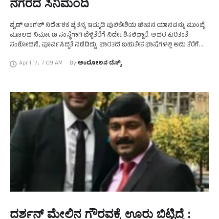
ನಗರದ ಸಿನಿಮಂದಿ
ವೈಡ್‌ ಆಂಗಲ್‌ ನಿರ್ದೇಶಕ ಚೈತನ್ಯ ಇಮ್ಮಡಿ ಪುಲಿಕೇಶಿಯ ಜೀವನ ಯಾನವನ್ನು ಮುಂಬೈ
ಮೂಲದ ನಿರ್ಮಾಣ ಸಂಸ್ಥೆಗಾಗಿ ಬೆಳ್ಳಿತೆರೆಗೆ ನಿರ್ದೇಶಿಸಲಿದ್ದಾರೆ. ಅದರ ಕುರಿತಂತೆ
ಸಂಶೋಧನೆ, ಪೂರ್ವಸಿದ್ಧತೆ ನಡೆದಿದ್ದು, ಭಾರತದ ಬಹುತೇಕ ಭಾಷೆಗಳಲ್ಲಿ ಅದು ತೆರೆಗೆ
ಬರಲಿದೆ. ಚಿತ್ರದ ಹೆಸರು ‘ಎರೆಯ’. ಅದು ಪುಲಿಕೇಶಿಯ …
April 17
,
7:09 AM
By 
ಆಂದೋಲನ ಡೆಸ್ಕ್
ದರ್ಶನ್ ಮೇಲಿನ ಗೌರವಕ್ಕೆ ಊರು ಬಿಟ್ಟಿದ್ದೆ :