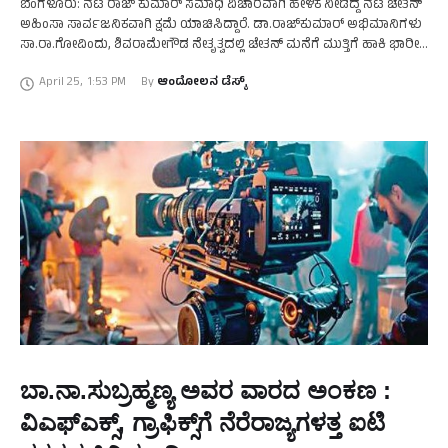
ಬೆಂಗಳೂರು: ನಟ ರಾಜ್‌ ಕುಮಾರ್‌ ಸಮಾಧಿ ವಿಚಾರವಾಗಿ ಹೇಳಿಕೆ ನೀಡಿದ್ದ ನಟ ಚೇತನ್‌
ಅಹಿಂಸಾ ಸಾರ್ವಜನಿಕವಾಗಿ ಕ್ಷಮೆ ಯಾಚಿಸಿದ್ದಾರೆ. ಡಾ.ರಾಜ್‌ಕುಮಾರ್‌ ಅಭಿಮಾನಿಗಳು
ಸಾ.ರಾ.ಗೋವಿಂದು, ಶಿವರಾಮೇಗೌಡ ನೇತೃತ್ವದಲ್ಲಿ ಚೇತನ್‌ ಮನೆಗೆ ಮುತ್ತಿಗೆ ಹಾಕಿ ಭಾರೀ
ಆಕ್ರೋಶ ವ್ಯಕ್ತಪಡಿಸಿದ್ದಾರೆ. ಪ್ರತಿಭಟನೆ ನಡೆಸಿ ಚೇತನ್‌ ಅವರನ್ನು …
April 25
,
1:53 PM
By 
ಆಂದೋಲನ ಡೆಸ್ಕ್
ಬಾ.ನಾ.ಸುಬ್ರಹ್ಮಣ್ಯ ಅವರ ವಾರದ ಅಂಕಣ :
ವಿಎಫ್‌ಎಕ್ಸ್‌, ಗ್ರಾಫಿಕ್ಸ್‌ಗೆ ನೆರೆರಾಜ್ಯಗಳತ್ತ ಐಟಿ