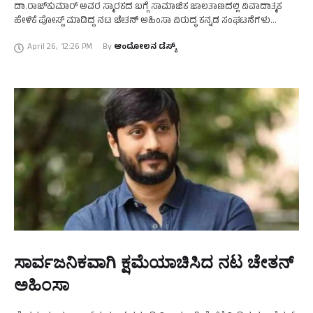
ಡಾ.ರಾಜ್‌ಕುಮಾರ್ ಅವರ ಸ್ಮಾರಕದ ಬಗ್ಗೆ ಸಾಮಾಜಿಕ ಜಾಲತಾಣದಲ್ಲಿ ವಿವಾದಾತ್ಮಕ
ಹೇಳಿಕೆ ಪೋಸ್ಟ್ ಮಾಡಿದ್ದ ನಟ ಚೇತನ್ ಅಹಿಂಸಾ ವಿರುದ್ಧ ಕನ್ನಡ ಸಂಘಟನೆಗಳು
ಆಕ್ರೋಶ ವ್ಯಕ್ತಪಡಿಸಿ ಗಡೀಪಾರಿಗೆ ಒತ್ತಾಯಿಸಿವೆ. ಡಾ.ರಾಜ್‌ಕುಮಾರ್‌ರವರ ೯೭ನೇ
April 26
,
12:26 PM
By 
ಆಂದೋಲನ ಡೆಸ್ಕ್
ಹುಟ್ಟುಹಬ್ಬ …
ಸಾರ್ವಜನಿಕವಾಗಿ ಕ್ಷಮೆಯಾಚಿಸಿದ ನಟ ಚೇತನ್‌
ಅಹಿಂಸಾ