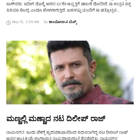
ಕಾನ್‌ನದು. ಇದೀಗ ಮೊನ್ನೆ ಅದರ ೭೯ನೇ ಆವೃತ್ತಿಗೆ ಚಾಲನೆ ದೊರೆತಿದೆ. ಈ ಉತ್ಸವ ವಿಶ್ವ
ಸಿನಿಮಾ ಕೇಂದ್ರ ಎಂದೂ ಹೇಳಲಾಗುತ್ತಿದೆ. ಬಹಳಷ್ಟು ಮಂದಿಗೆ ಈ ಚಿತ್ರೋತ್ಸವ
ಆರಂಭವಾದ ಹಿನ್ನೆಲೆ ತಿಳಿದಿರುವ …
May 15
,
3:09 AM
By 
ಆಂದೋಲನ ಡೆಸ್ಕ್
ಮಣ್ಣಲ್ಲಿ ಮಣ್ಣಾದ ನಟ ದಿಲೀಪ್‌ ರಾಜ್‌
ರಾಮನಗರ: ಇಂದು ಬೆಳಿಗ್ಗೆ ಹೃದಯಾಘಾತದಿಂದ ನಿಧನರಾಗಿದ್ದ ನಟ ದಿಲೀಪ್‌ ರಾಜ್‌
ಅವರ ಅಂತ್ಯಕ್ರಿಯೆ ಲಿಂಗಾಯತ ಸಂಪ್ರದಾಯದಂತೆ ನೆರವೇರಿತು. ರಾಮನಗರ