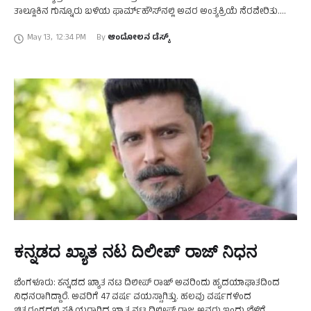
ತಾಲ್ಲೂಕಿನ ಗುನ್ನೂರು ಬಳಿಯ ಫಾರ್ಮ್‌ಹೌಸ್‌ನಲ್ಲಿ ಅವರ ಅಂತ್ಯಕ್ರಿಯೆ ನೆರವೇರಿತು.
ಅಂತ್ಯಕ್ರಿಯೆಗೂ ಮುನ್ನ ರೇವಣಸಿದ್ದೇಶ್ವರ ಮಠದ ರಾಜಶೇಖರ ಸ್ವಾಮೀಜಿ ನೇತೃತ್ವದಲ್ಲಿ
May 13
,
12:34 PM
By 
ಆಂದೋಲನ ಡೆಸ್ಕ್
ದಿಲೀಪ್‌ ರಾಜ್‌ …
ಕನ್ನಡದ ಖ್ಯಾತ ನಟ ದಿಲೀಪ್‌ ರಾಜ್‌ ನಿಧನ
ಬೆಂಗಳೂರು: ಕನ್ನಡದ ಖ್ಯಾತ ನಟ ದಿಲೀಪ್‌ ರಾಜ್‌ ಅವರಿಂದು ಹೃದಯಾಘಾತದಿಂದ
ನಿಧನರಾಗಿದ್ದಾರೆ. ಅವರಿಗೆ 47 ವರ್ಷ ವಯಸ್ಸಾಗಿತ್ತು. ಹಲವು ವರ್ಷಗಳಿಂದ