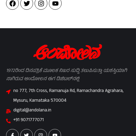
1972ರಿಂದ ದಿನಪತ್ರಿಕೆ ಮೂಲಕ ನಿಖರ ಸುದ್ದಿ ತಲುಪಿಸುತ್ತಾ ಯಶಸ್ವಿಯಾಗಿ
ಸಾಗಿರುವ ಆಂದೋಲನ ಈಗ ಡಿಜಿಟಲ್‌ನಲ್ಲಿ
no 777, 7th Cross, Ramanuja Rd, Ramachandra Agrahara,
Mysuru, Karnataka 570004
digital@andolana.in
+91 9071777071