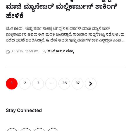
ಮಾಜಿ ಮ್ಯಾನೇಜರ್ ಮಲ್ಲಿಕಾರ್ಜುನ್ ಶಾಕಿಂಗ್
ಹೇಳಿಕೆ
ಬೆಂಗಳೂರು : ಇಷ್ಟು ವರ್ಷ ನಾಪತ್ತೆ ಆಗಿದ್ದ ನಟ ದರ್ಶನ್ ಮಾಜಿ ಮ್ಯಾನೇಜರ್
ಮಲ್ಲಿಕಾರ್ಜುನ ಅವರು ಈಗ ಮರಳಿ ಬಂದಿದ್ದಾರೆ. ಗುರುವಾರ ಸುದ್ದಿಗೋಷ್ಠಿ ನಡೆಸಿ ಅಂದು
ನಡೆದ ಘಟನೆ ವಿವರಿಸಿದ್ದಾರೆ. ಈ ವೇಳೆ ಅವರು ಇಷ್ಟು ವರ್ಷಗಳ ಕಾಲ ಎಲ್ಲಿದ್ದರು ಎಂಬ …
April 16
,
12:59 PM
By 
ಆಂದೋಲನ ಡೆಸ್ಕ್
1
2
3
…
36
37
Stay Connected​