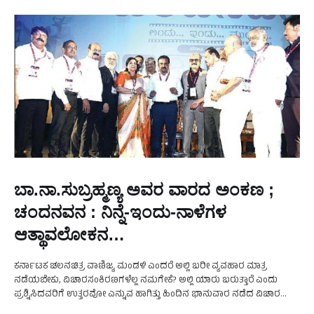
ಬಾ.ನಾ.ಸುಬ್ರಹ್ಮಣ್ಯ ಅವರ ವಾರದ ಅಂಕಣ ;
ಚಂದನವನ : ನಿನ್ನೆ-ಇಂದು-ನಾಳೆಗಳ
ಆತ್ಥಾವಲೋಕನ…
ಕರ್ನಾಟಕ ಚಲನಚಿತ್ರ ವಾಣಿಜ್ಯ ಮಂಡಳಿ ಎಂದರೆ ಅಲ್ಲಿ ಬರೀ ವ್ಯವಹಾರ ಮಾತ್ರ
ನಡೆಯಬೇಕು, ವಿಚಾರಸಂಕಿರಣಗಳೆಲ್ಲ ನಮಗೇಕೆ? ಅಲ್ಲಿ ಯಾರು ಬರುತ್ತಾರೆ ಎಂದು
ಪ್ರಶ್ನಿಸಿದವರಿಗೆ ಉತ್ತರವೋ ಎನ್ನುವ ಹಾಗಿತ್ತು ಹಿಂದಿನ ಭಾನುವಾರ ನಡೆದ ವಿಚಾರ
ಸಂಕಿರಣ. ಕನ್ನಡ ಚಲನಚಿತ್ರ ಕಲಾವಿದರ ಸಂಘದ ಸಭಾಂಗಣದಲ್ಲಿ …