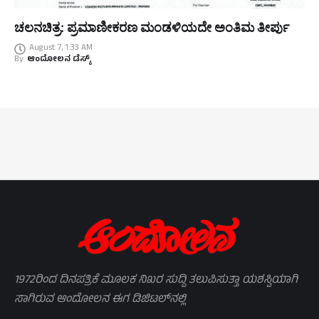
ಚಲನಚಿತ್ರ: ಪ್ರಮಾಣೀಕರಣ ಮಂಡಳಿಯದೇ ಅಂತಿಮ ತೀರ್ಪು
August 7, 1:33 AM
By
ಆಂದೋಲನ ಡೆಸ್ಕ್
1972ರಿಂದ ದಿನಪತ್ರಿಕೆ ಮೂಲಕ ನಿಖರ ಸುದ್ದಿ ತಲುಪಿಸುತ್ತಾ ಯಶಸ್ವಿಯಾಗಿ
ಸಾಗಿರುವ ಆಂದೋಲನ ಈಗ ಡಿಜಿಟಲ್‌ನಲ್ಲಿ