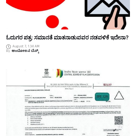
ಓದುಗರ ಪತ್ರ: ಸಮಾನತೆ ಮಾತನಾಡುವವರ ನಡವಳಿಕೆ ಇದೇನಾ?
August 7, 1:34 AM
By
ಆಂದೋಲನ ಡೆಸ್ಕ್