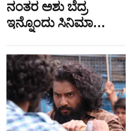
ನಂತರ ಅಶು ಬೆದ್ರ
ಇನ್ನೊಂದು ಸಿನಿಮಾ…