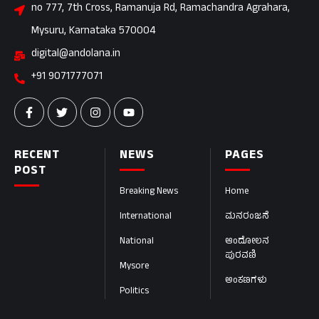
no 777, 7th Cross, Ramanuja Rd, Ramachandra Agrahara,
Mysuru, Karnataka 570004
digital@andolana.in
+91 9071777071
RECENT
NEWS
PAGES
POST
Breaking News
Home
International
ಮನರಂಜನೆ
National
ಆಂದೋಲನ
ಪುರವಣಿ
Mysore
ಅಂಕಣಗಳು
Politics