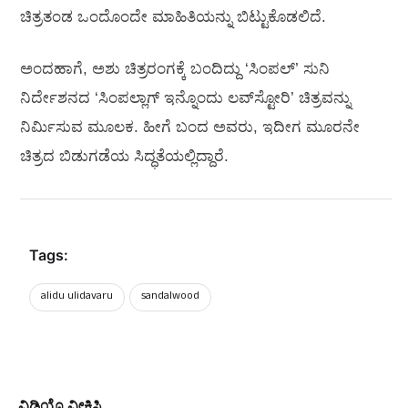
ಚಿತ್ರತಂಡ ಒಂದೊಂದೇ ಮಾಹಿತಿಯನ್ನು ಬಿಟ್ಟುಕೊಡಲಿದೆ.
ಅಂದಹಾಗೆ, ಅಶು ಚಿತ್ರರಂಗಕ್ಕೆ ಬಂದಿದ್ದು ‘ಸಿಂಪಲ್‍’ ಸುನಿ
ನಿರ್ದೇಶನದ ‘ಸಿಂಪಲ್ಲಾಗ್‍ ಇನ್ನೊಂದು ಲವ್‍ಸ್ಟೋರಿ’ ಚಿತ್ರವನ್ನು
ನಿರ್ಮಿಸುವ ಮೂಲಕ. ಹೀಗೆ ಬಂದ ಅವರು, ಇದೀಗ ಮೂರನೇ
ಚಿತ್ರದ ಬಿಡುಗಡೆಯ ಸಿದ್ಧತೆಯಲ್ಲಿದ್ದಾರೆ.
Tags:
alidu ulidavaru
sandalwood
ವಿಡಿಯೊ ವೀಕ್ಷಿಸಿ