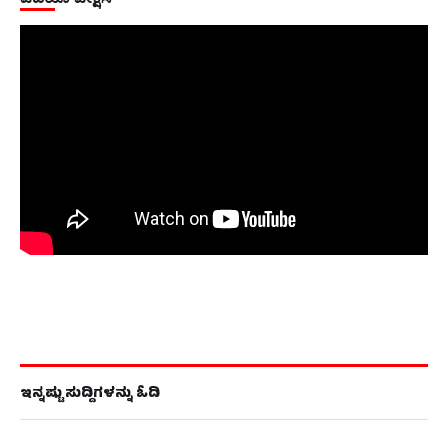
ಇನ್ನಷ್ಟು ಸುದ್ದಿಗಳನ್ನು ಓದಿ