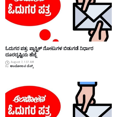
ಓದುಗರ ಪತ್ರ: ಪ್ಲಾಸ್ಟಿಕ್ ನೋಟುಗಳ ಬಿಡುಗಡೆ ನಿರ್ಧಾರ
ದೂರದೃಷ್ಟಿಯ ಹೆಜ್ಜೆ
August 7, 1:37 AM
By
ಆಂದೋಲನ ಡೆಸ್ಕ್