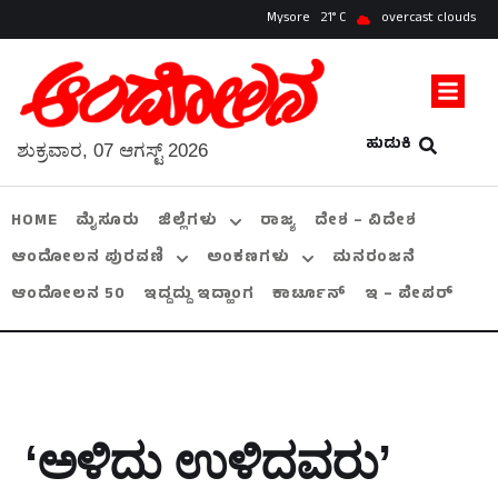
Mysore
21
overcast clouds
ಹುಡುಕಿ
ಶುಕ್ರವಾರ, 07 ಆಗಸ್ಟ್ 2026
HOME
ಮೈಸೂರು
ಜಿಲ್ಲೆಗಳು
ರಾಜ್ಯ
ದೇಶ – ವಿದೇಶ
ಆಂದೋಲನ ಪುರವಣಿ
ಅಂಕಣಗಳು
ಮನರಂಜನೆ
ಆಂದೋಲನ 50
ಇದ್ದದ್ದು ಇದ್ಹಾಂಗ
ಕಾರ್ಟೂನ್
ಇ – ಪೇಪರ್
‘ಅಳಿದು ಉಳಿದವರು’