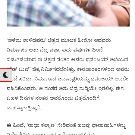
‘ಅಳಿದು ಉಳಿದವರು’ ಚಿತ್ರದ ಮೂಲಕ ಹೀರೋ ಆದವರು
ನಿರ್ಮಾಪಕ ಅಶು ಬೆದ್ರ ವಫಾ. ಐದು ವರ್ಷಗಳ ಹಿಂದೆ
ಬಿಡುಗಡೆಯಾದ ಈ ಚಿತ್ರದ ನಂತರ ಅವರು ಧನಂಜಯ್‍ ಅಭಿಯದ
‘ಹೆಡ್‍ ಬುಷ್‍’ ಚಿತ್ರ ನಿರ್ಮಿಸದಬೇಕಿತ್ತು. ಕಾರಣಾಂತರಗಳಿಂದ ಅವರು
ಹಿಂದೆ ಸರಿದು, ನಿರ್ಮಾಣದ ಜವಾಬ್ದಾರಿಯನ್ನು ಧನಂಜಯ್‍ ಅವರೇ
ವಹಿಸಿಕೊಂಡರು. ಆ ನಂತರ ಅಶು ಬೆದ್ರ ಸುದ್ದಿಯೇ ಇರಲಿಲ್ಲ. ಈಗ
ಬಹಳ ದಿನಗಳ ನಂತರ ಅವರೊಂದು ಚಿತ್ರದೊಂದಿಗೆ
ವಾಪಸ್ಸಾಗುತ್ತಿದ್ದಾರೆ.
ಈ ಹಿಂದೆ, ‘ರಾಧಾ ಕಲ್ಯಾಣ’ ಸೇರಿದಂತೆ ಹಲವು ಧಾರಾವಾಹಿಗಳನ್ನು
ನಿರ್ದೇಶಿಸಿರುವ ಆಶು, ಈಗ ಇನ್ನೊಂದು ಚಿತ್ರವನ್ನು