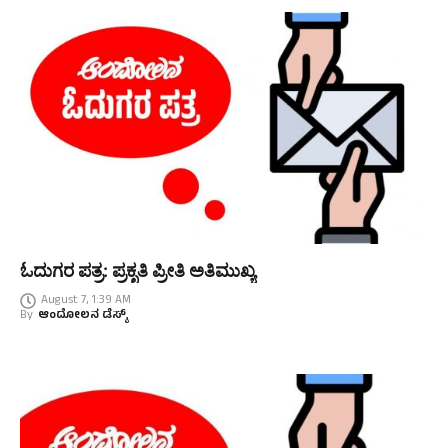
ಓದುಗರ ಪತ್ರ: ಪ್ರಕೃತಿ ಪ್ರೀತಿ ಅತಿಮುಖ್ಯ
August 7, 1:39 AM
By
ಆಂದೋಲನ ಡೆಸ್ಕ್