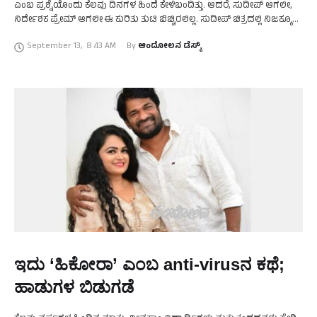
ಎಂಬ ಪ್ರಶ್ನೆಯೊಂದು ಕೆಲವು ದಿನಗಳ ಹಿಂದೆ ಕೇಳಿಬಂದಿತ್ತು. ಆದರೆ, ಸುದೀಪ್‍ ಆಗಲೀ,
ನಿರ್ದೇಶಕ ಪ್ರೇಮ್‍ ಆಗಲೀ ಈ ಕುರಿತು ತುಟಿ ಬಿಚ್ಚಿರಲಿಲ್ಲ. ಸುದೀಪ್‍ ಚಿತ್ರದಲ್ಲಿ ನಿಜಕ್ಕೂ
ನಟಿಸುತ್ತಿದ್ದಾರಾ? …
September 13
,
8:43 AM
By 
ಆಂದೋಲನ ಡೆಸ್ಕ್
ಇದು ‘ಹಿಕೋರಾ’ ಎಂಬ anti-virusನ ಕಥೆ;
ಹಾಡುಗಳ ಬಿಡುಗಡೆ