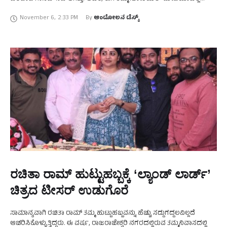
ಹಂಚಿಕೊಂಡ …
November 6
,
2:33 PM
By 
ಆಂದೋಲನ ಡೆಸ್ಕ್
ರಚಿತಾ ರಾಮ್ ಹುಟ್ಟುಹಬ್ಬಕ್ಕೆ ‘ಲ್ಯಾಂಡ್ ಲಾರ್ಡ್’
ಚಿತ್ರದ ಟೀಸರ್‍ ಉಡುಗೊರೆ
ಸಾಮಾನ್ಯವಾಗಿ ರಚಿತಾ ರಾಮ್ ತಮ್ಮ ಹುಟ್ಟುಹಬ್ಬವನ್ನು ಹೆಚ್ಚು ಸದ್ದುಗದ್ದಲವಿಲ್ಲದೆ
ಆಚರಿಸಿಕೊಳ್ಳುತ್ತಿದ್ದರು. ಈ ವರ್ಷ, ರಾಜರಾಜೇಶ್ವರಿ ನಗರದಲ್ಲಿರುವ ತಮ್ಮ‌ನಿವಾಸದಲ್ಲಿ