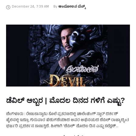
ನಡುವಿನ ಸ್ಟಾರ್‌ ವಾರ್‌ …
December 24
,
7:39 AM
By 
ಆಂದೋಲನ ಡೆಸ್ಕ್
ಡೆವಿಲ್‌ ಅಬ್ಬರ | ಮೊದಲ ದಿನದ ಗಳಿಗೆ ಎಷ್ಟು?
ಬೆಂಗಳೂರು : ರೇಣುಕಾಸ್ವಾಮಿ ಕೊಲೆ ಪ್ರಕರಣದಲ್ಲಿ ಚಾಲೆಂಜಿಂಗ್ ಸ್ಟಾರ್ ದರ್ಶನ್
ಜೈಲಿನಲ್ಲಿ ಇದ್ರೂ ಗುರುವಾರ ಬಿಡುಗಡೆಯಾದ ಅವರ ಅಭಿನಯದ ಡೆವಿಲ್ ರಾಜ್ಯಾದ್ಯಂತ
ಭರ್ಜರಿ ಪ್ರದರ್ಶನ ಕಾಣುತ್ತಿದೆ. ಹೀಗಾಗಿ 'ಡೆವಿಲ್' ಮೊದಲ ದಿನ ಎಷ್ಟು ಕಲೆಕ್ಷನ್
ಮಾಡಿರಬಹುದು ಎಂಬ ಲೆಕ್ಕಾಚಾರಗಳು ಶುರುವಾಗಿವೆ. ಡೆವಿಲ್ …