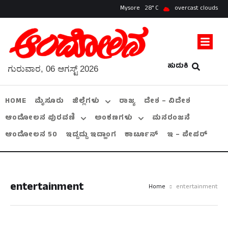
Mysore
28
overcast clouds
ಹುಡುಕಿ
ಗುರುವಾರ, 06 ಆಗಸ್ಟ್ 2026
HOME
ಮೈಸೂರು
ಜಿಲ್ಲೆಗಳು
ರಾಜ್ಯ
ದೇಶ – ವಿದೇಶ
ಆಂದೋಲನ ಪುರವಣಿ
ಅಂಕಣಗಳು
ಮನರಂಜನೆ
ಆಂದೋಲನ 50
ಇದ್ದದ್ದು ಇದ್ಹಾಂಗ
ಕಾರ್ಟೂನ್
ಇ – ಪೇಪರ್
entertainment
Home
entertainment