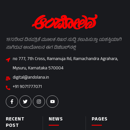
1972ರಿಂದ ದಿನಪತ್ರಿಕೆ ಮೂಲಕ ನಿಖರ ಸುದ್ದಿ ತಲುಪಿಸುತ್ತಾ ಯಶಸ್ವಿಯಾಗಿ
ಸಾಗಿರುವ ಆಂದೋಲನ ಈಗ ಡಿಜಿಟಲ್‌ನಲ್ಲಿ
no 777, 7th Cross, Ramanuja Rd, Ramachandra Agrahara,
Mysuru, Karnataka 570004
digital@andolana.in
+91 9071777071
RECENT
NEWS
PAGES
POST