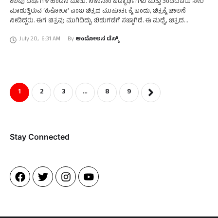
ಕೆಲವು ವರ್ಷಗಳ ಹಿಂದಿನ ಮಾತು. ನೀನಸಾಂ ವಿದ್ಯಾರ್ಥಿಗಳು ಮತ್ತು ತಂಡದವರು ಸೇರಿ
ಮಾಡುತ್ತಿರುವ ‘ಹಿಕೋರಾ’ ಎಂಬ ಚಿತ್ರದ ಮುಹೂರ್ತಕ್ಕೆ ಬಂದು, ಚಿತ್ರಕ್ಕೆ ಚಾಲನೆ
ನೀಡಿದ್ದರು. ಈಗ ಚಿತ್ರವು ಮುಗಿದಿದ್ದು, ಬಿಡುಗಡೆಗೆ ಸಜ್ಜಾಗಿದೆ. ಈ ಮಧ್ಯೆ, ಚಿತ್ರದ
ಹಾಡುಗಳು ಇತ್ತೀಚೆಗೆ ಬಿಡುಗಡೆಯಾಗಿದೆ. ‘ಹಿಕೋರಾ’ …
July 20
,
6:31 AM
By 
ಆಂದೋಲನ ಡೆಸ್ಕ್
1
2
3
…
8
9
Stay Connected​