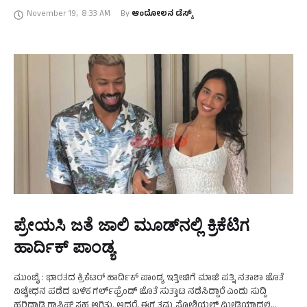
ಚಿತ್ರರಂಗದ 15 ಪ್ರಮುಖ ನಟರು …
November 19
,
8:33 AM
By 
ಆಂದೋಲನ ಡೆಸ್ಕ್
ಪ್ರೇಯಸಿ ಜತೆ ಜಾಲಿ ಮೂಡ್‌ನಲ್ಲಿ ಕ್ರಿಕೆಟಿಗ
ಹಾರ್ದಿಕ್‌ ಪಾಂಡ್ಯ
ಮುಂಬೈ : ಭಾರತದ ಕ್ರಿಕೆಟರ್ ಹಾರ್ದಿಕ್ ಪಾಂಡ್ಯ ಇತ್ತೀಚಿಗೆ ಮಾಜಿ ಪತ್ನಿ ನತಾಶಾ ಜೊತೆ
ವಿಚ್ಚೇಧನ ಪಡೆದ ಬಳಿಕ ಗರ್ಲ್‌ಫ್ರೆಂಡ್‌ ಜೊತೆ ಸುತ್ತಾಟ ನಡೆಸಿದ್ದಾರೆ ಎಂದು ಸುದ್ದಿ
ಹರಿದಾಡಿ ಗಾಸಿಪ್‌ ಸಹ ಆಗಿತ್ತು. ಆದರೆ, ಈಗ ತಮ್ಮ ಸೋಶಿಯಲ್ ಮೀಡಿಯಾದಲ್ಲಿ