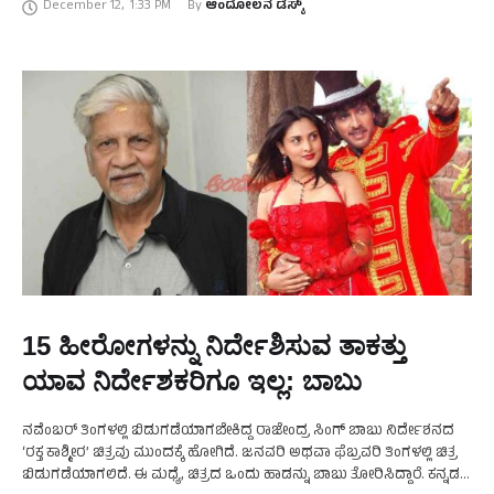
December 12
,
1:33 PM
By 
ಆಂದೋಲನ ಡೆಸ್ಕ್
15 ಹೀರೋಗಳನ್ನು ನಿರ್ದೇಶಿಸುವ ತಾಕತ್ತು
ಯಾವ ನಿರ್ದೇಶಕರಿಗೂ ಇಲ್ಲ: ಬಾಬು
ನವೆಂಬರ್ ತಿಂಗಳಲ್ಲಿ ಬಿಡುಗಡೆಯಾಗಬೇಕಿದ್ದ ರಾಜೇಂದ್ರ ಸಿಂಗ್‍ ಬಾಬು ನಿರ್ದೇಶನದ
‘ರಕ್ತ ಕಾಶ್ಮೀರ’ ಚಿತ್ರವು ಮುಂದಕ್ಕೆ ಹೋಗಿದೆ. ಜನವರಿ ಅಥವಾ ಫೆಬ್ರವರಿ ತಿಂಗಳಲ್ಲಿ ಚಿತ್ರ
ಬಿಡುಗಡೆಯಾಗಲಿದೆ. ಈ ಮಧ್ಯೆ, ಚಿತ್ರದ ಒಂದು ಹಾಡನ್ನು ಬಾಬು ತೋರಿಸಿದ್ದಾರೆ. ಕನ್ನಡ