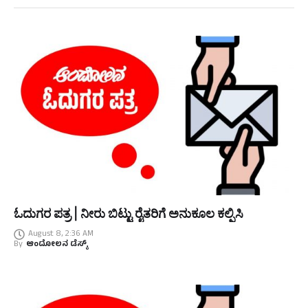
ಓದುಗರ ಪತ್ರ | ನೀರು ಬಿಟ್ಟು ರೈತರಿಗೆ ಅನುಕೂಲ ಕಲ್ಪಿಸಿ
August 8, 2:36 AM
By
ಆಂದೋಲನ ಡೆಸ್ಕ್