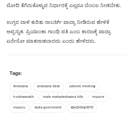
ಮೋದಿ‌ ತೆಗೆದುಕೊಳ್ಳುವ ನಿರ್ಧಾರಕ್ಕೆ ಎಲ್ಲರೂ ಬೆಂಬಲ ನೀಡಬೇಕು.
ಉಗ್ರರ ದಾಳಿ ಕುರಿತು ರಾಬರ್ಟ್ ವಾದ್ರಾ ನೀಡಿರುವ ಹೇಳಿಕೆ
ಅಪ್ರಸ್ತುತ. ಪ್ರಿಯಾಂಕಾ ಗಾಂಧಿ ಪತಿ ಎಂಬ ಕಾರಣಕ್ಕೆ ವಾದ್ರಾ
ಏನೇನೋ ಮಾತನಾಡಬಾರದು ಎಂದು ಹೇಳಿದರು.
Tags:
Andolana
andolana desk
cabinet meeting
h.vishwanath
male mahadeshwara hills
mysore
mysuru
state govrnment
ಚಾಮರಾಜನಗರ