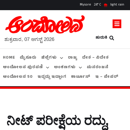
Mysore
24
light rain
ಹುಡುಕಿ
ಶುಕ್ರವಾರ, 07 ಆಗಸ್ಟ್ 2026
HOME
ಮೈಸೂರು
ಜಿಲ್ಲೆಗಳು
ರಾಜ್ಯ
ದೇಶ – ವಿದೇಶ
ಆಂದೋಲನ ಪುರವಣಿ
ಅಂಕಣಗಳು
ಮನರಂಜನೆ
ಆಂದೋಲನ 50
ಇದ್ದದ್ದು ಇದ್ಹಾಂಗ
ಕಾರ್ಟೂನ್
ಇ – ಪೇಪರ್
ನೀಟ್‌ ಪರೀಕ್ಷೆಯ ರದ್ದು,