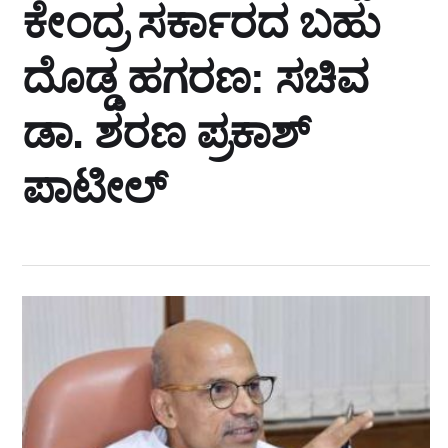
ಕೇಂದ್ರ ಸರ್ಕಾರದ ಬಹು
ದೊಡ್ಡ ಹಗರಣ: ಸಚಿವ
ಡಾ. ಶರಣ ಪ್ರಕಾಶ್
ಪಾಟೀಲ್