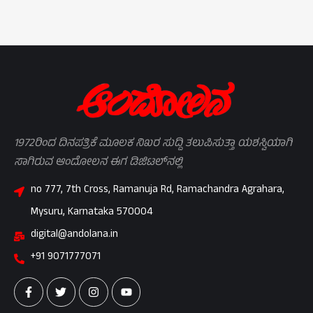
1972ರಿಂದ ದಿನಪತ್ರಿಕೆ ಮೂಲಕ ನಿಖರ ಸುದ್ದಿ ತಲುಪಿಸುತ್ತಾ ಯಶಸ್ವಿಯಾಗಿ
ಸಾಗಿರುವ ಆಂದೋಲನ ಈಗ ಡಿಜಿಟಲ್‌ನಲ್ಲಿ
no 777, 7th Cross, Ramanuja Rd, Ramachandra Agrahara,
Mysuru, Karnataka 570004
digital@andolana.in
+91 9071777071