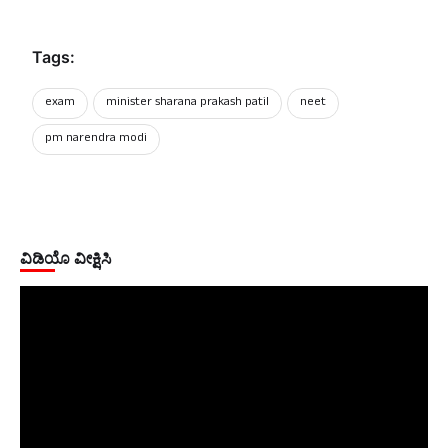
Tags:
exam
minister sharana prakash patil
neet
pm narendra modi
ವಿಡಿಯೊ ವೀಕ್ಷಿಸಿ