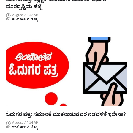
ದೂರದೃಷ್ಟಿಯ ಹೆಜ್ಜೆ
August 7, 1:37 AM
By
ಆಂದೋಲನ ಡೆಸ್ಕ್
ಓದುಗರ ಪತ್ರ: ಸಮಾನತೆ ಮಾತನಾಡುವವರ ನಡವಳಿಕೆ ಇದೇನಾ?
August 7, 1:34 AM
By
ಆಂದೋಲನ ಡೆಸ್ಕ್