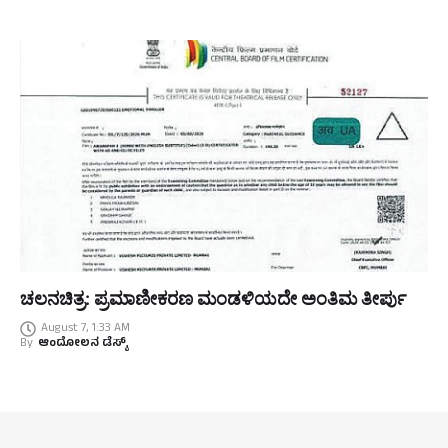
ಚಲನಚಿತ್ರ: ಪ್ರಮಾಣೀಕರಣ ಮಂಡಳಿಯದೇ ಅಂತಿಮ ತೀರ್ಪು
August 7, 1:33 AM
By
ಆಂದೋಲನ ಡೆಸ್ಕ್