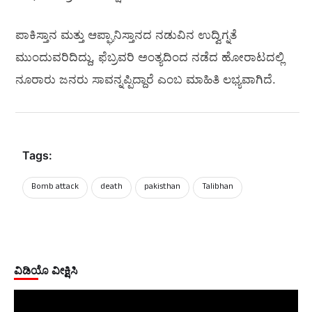
ಪಾಕಿಸ್ತಾನ ಮತ್ತು ಆಪ್ಘಾನಿಸ್ತಾನದ ನಡುವಿನ ಉದ್ವಿಗ್ನತೆ
ಮುಂದುವರಿದಿದ್ದು, ಫೆಬ್ರವರಿ ಅಂತ್ಯದಿಂದ ನಡೆದ ಹೋರಾಟದಲ್ಲಿ
ನೂರಾರು ಜನರು ಸಾವನ್ನಪ್ಪಿದ್ದಾರೆ ಎಂಬ ಮಾಹಿತಿ ಲಭ್ಯವಾಗಿದೆ.
Tags:
Bomb attack
death
pakisthan
Talibhan
ವಿಡಿಯೊ ವೀಕ್ಷಿಸಿ