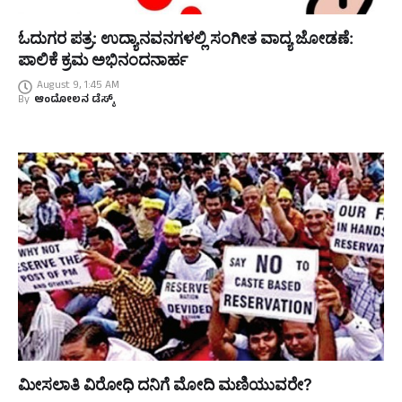
ಓದುಗರ ಪತ್ರ: ಉದ್ಯಾನವನಗಳಲ್ಲಿ ಸಂಗೀತ ವಾದ್ಯ ಜೋಡಣೆ:
ಪಾಲಿಕೆ ಕ್ರಮ ಅಭಿನಂದನಾರ್ಹ
August 9, 1:45 AM
By
ಆಂದೋಲನ ಡೆಸ್ಕ್
ಮೀಸಲಾತಿ ವಿರೋಧಿ ದನಿಗೆ ಮೋದಿ ಮಣಿಯುವರೇ?