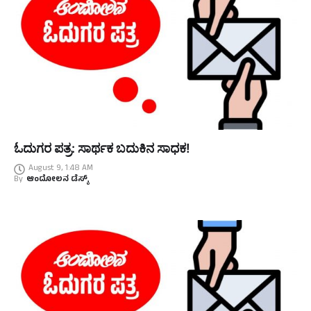
ಓದುಗರ ಪತ್ರ: ಸಾರ್ಥಕ ಬದುಕಿನ ಸಾಧಕ!
August 9, 1:48 AM
By
ಆಂದೋಲನ ಡೆಸ್ಕ್