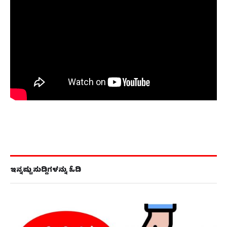
ಇನ್ನಷ್ಟು ಸುದ್ದಿಗಳನ್ನು ಓದಿ