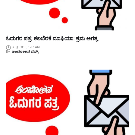
ಓದುಗರ ಪತ್ರ: ಕಲಬೆರಕೆ ಮಾಫಿಯಾ: ಕ್ರಮ ಅಗತ್ಯ
August 9, 1:47 AM
By
ಆಂದೋಲನ ಡೆಸ್ಕ್