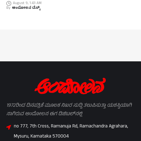
August 9, 1:43 AM
By
ಆಂದೋಲನ ಡೆಸ್ಕ್
1972ರಿಂದ ದಿನಪತ್ರಿಕೆ ಮೂಲಕ ನಿಖರ ಸುದ್ದಿ ತಲುಪಿಸುತ್ತಾ ಯಶಸ್ವಿಯಾಗಿ
ಸಾಗಿರುವ ಆಂದೋಲನ ಈಗ ಡಿಜಿಟಲ್‌ನಲ್ಲಿ
no 777, 7th Cross, Ramanuja Rd, Ramachandra Agrahara,
Mysuru, Karnataka 570004