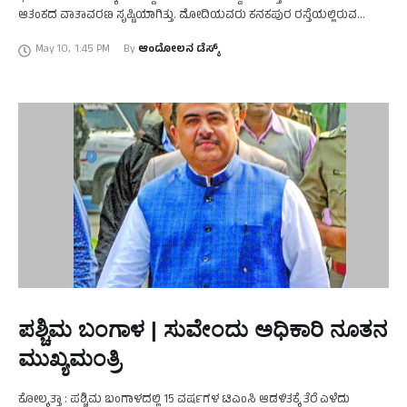
ಆತಂಕದ ವಾತಾವರಣ ಸೃಷ್ಟಿಯಾಗಿತ್ತು. ಮೋದಿಯವರು ಕನಕಪುರ ರಸ್ತೆಯಲ್ಲಿರುವ
ಆರ್ಟ್ ಆಫ್ ಲಿವಿಂಗ್‌ನ ಧ್ಯಾನ ಮಂದಿರ ಉದ್ಘಾಟನೆಗೆ ತೆರಳಿದ್ದ ವೇಳೆ ತಾತಗುಣಿ …
May 10
,
1:45 PM
By 
ಆಂದೋಲನ ಡೆಸ್ಕ್
ಪಶ್ಚಿಮ ಬಂಗಾಳ | ಸುವೇಂದು ಅಧಿಕಾರಿ ನೂತನ
ಮುಖ್ಯಮಂತ್ರಿ
ಕೋಲ್ಕತ್ತಾ : ಪಶ್ಚಿಮ ಬಂಗಾಳದಲ್ಲಿ 15 ವರ್ಷಗಳ ಟಿಎಂಸಿ ಆಡಳಿತಕ್ಕೆ ತೆರೆ ಎಳೆದು