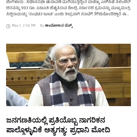
ಬೆಂಗಳೂರು : ವಿಧಾನಸಭಾ ಚುನಾವಣೆ ಮುಗಿಯುತ್ತಿದ್ದಂತೆ ವಾಣಿಜ್ಯ ಎಲ್‌ಪಿಜಿ ಸಿಲಿಂಡರ್
ದರವನ್ನು 993 ರೂ. ಏಕಾಏಕಿ ಹೆಚ್ಚಿಸಿರುವ ಕೇಂದ್ರ ಸರ್ಕಾರದ ಕ್ರಮವನ್ನು ಮುಖ್ಯಮಂತ್ರಿ
ಸಿದ್ದರಾಮಯ್ಯ ‘ಸಂಘಟಿತ ಲೂಟಿ’ ಎಂದು ತೀವ್ರವಾಗಿ ತರಾಟೆಗೆ ತೆಗೆದುಕೊಂಡಿದ್ದಾರೆ. ಈ
ಬಗ್ಗೆ ಎಕ್ಸ್ ಖಾತೆಯಲ್ಲಿ ಪೋಸ್ಟ್ ಮಾಡಿರುವ …
May 1
,
2:56 PM
By 
ಆಂದೋಲನ ಡೆಸ್ಕ್
ಜನಗಣತಿಯಲ್ಲಿ ಪ್ರತಿಯೊಬ್ಬ ನಾಗರಿಕನ
ಪಾಲ್ಗೊಳ್ಳುವಿಕೆ ಅತ್ಯಗತ್ಯ: ಪ್ರಧಾನಿ ಮೋದಿ