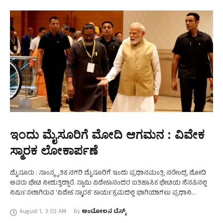
ಇಂದು ಮೈಸೂರಿಗೆ ಮೋದಿ ಆಗಮನ : ವಿವೇಕ
ಸ್ಮಾರಕ ಲೋಕಾರ್ಪಣೆ
ಮೈಸೂರು : ಸಾಂಸ್ಕೃತಿಕ ನಗರಿ ಮೈಸೂರಿಗೆ ಇಂದು ಪ್ರಧಾನಮಂತ್ರಿ ನರೇಂದ್ರ ಮೋದಿ
ಅವರು ಭೇಟಿ ನೀಡುತ್ತಿದ್ದಾರೆ. ಸ್ವಾಮಿ ವಿವೇಕಾನಂದರ ಐತಿಹಾಸಿಕ ಭೇಟಿಯ ನೆನಪಿನಲ್ಲಿ
ನಿರ್ಮಿಸಲಾಗಿರುವ ‘ವಿವೇಕ ಸ್ಮಾರಕ’ ಕಾರ್ಯಕ್ರಮದಲ್ಲಿ ಭಾಗಿಯಾಗಲು ಪ್ರಧಾನಿ
ಆಗಮಿಸುತ್ತಿದ್ದು, ಇಡೀ ನಗರದಲ್ಲಿ ಬಿಗಿ ಪೊಲೀಸ್ ಭದ್ರತೆ ಕಲ್ಪಿಸಲಾಗಿದೆ. …
August 1
,
3:03 AM
By 
ಆಂದೋಲನ ಡೆಸ್ಕ್