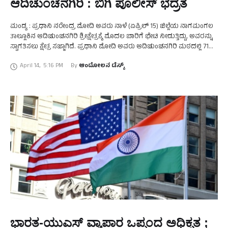
ಆದಿಚುಂಚನಗಿರಿ : ಬಿಗಿ ಪೊಲೀಸ್‌ ಭದ್ರತೆ
ಮಂಡ್ಯ : ಪ್ರಧಾನಿ ನರೇಂದ್ರ ಮೋದಿ ಅವರು ನಾಳೆ (ಏಪ್ರಿಲ್ 15) ಜಿಲ್ಲೆಯ ನಾಗಮಂಗಲ
ತಾಲ್ಲೂಕಿನ ಆದಿಚುಂಚನಗಿರಿ ಶ್ರೀಕ್ಷೇತ್ರಕ್ಕೆ ಮೊದಲ ಬಾರಿಗೆ ಭೇಟಿ ನೀಡುತ್ತಿದ್ದು, ಅವರನ್ನು
ಸ್ವಾಗತಿಸಲು ಕ್ಷೇತ್ರ ಸಜ್ಜಾಗಿದೆ. ಪ್ರಧಾನಿ ಮೋದಿ ಅವರು ಆದಿಚುಂಚನಗಿರಿ ಮಠದಲ್ಲಿ 71ನೇ
ಪೀಠಾಧಿಪತಿ ಭೈರವೈಕ್ಯ …
April 14
,
5:16 PM
By 
ಆಂದೋಲನ ಡೆಸ್ಕ್
ಭಾರತ-ಯುಎಸ್ ವ್ಯಾಪಾರ ಒಪ್ಪಂದ ಅಧಿಕೃತ ;