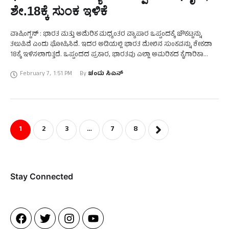
ಶೇ.18ಕ್ಕೆ ಸುಂಕ ಇಳಿಕೆ
ವಾಷಿಂಗ್ಟನ್ : ಭಾರತ ಮತ್ತು ಅಮೆರಿಕ ಮಧ್ಯಂತರ ವ್ಯಾಪಾರ ಒಪ್ಪಂದಕ್ಕೆ ಚೌಕಟ್ಟನ್ನು
ತಲುಪಿವೆ ಎಂದು ಘೋಷಿಸಿವೆ. ಇದರ ಅಡಿಯಲ್ಲಿ ಭಾರತ ಮೇಲಿನ ಸುಂಕವನ್ನು ಶೇಕಡಾ
18ಕ್ಕೆ ಇಳಿಸಲಾಗುತ್ತದೆ. ಒಪ್ಪಂದದ ಪ್ರಕಾರ, ಭಾರತವು ಎಲ್ಲಾ ಅಮರಿಕದ ಕೈಗಾರಿಕಾ
ಸರಕುಗಳು ಮತ್ತು ಒಣಗಿದ ಡಿಸ್ಟಿಲರ್‌ಗಳ …
February 7
,
1:51 PM
By 
ಚಂದು ಸಿಎನ್
1
2
3
…
7
8
Stay Connected​