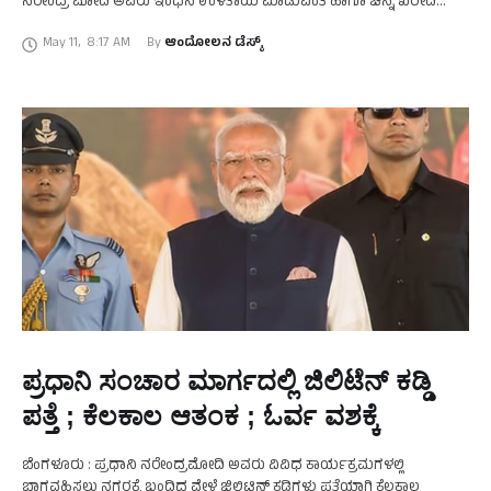
ನರೇಂದ್ರ ಮೋದಿ ಅವರು ಇಂಧನ ಉಳಿತಾಯ ಮಾಡುವಂತೆ ಹಾಗೂ ಚಿನ್ನ ಖರೀದಿ
ನಿಲ್ಲಿಸುವಂತೆ ದೇಶದ ಜನತೆಗೆ …
May 11
,
8:17 AM
By 
ಆಂದೋಲನ ಡೆಸ್ಕ್
ಪ್ರಧಾನಿ ಸಂಚಾರ ಮಾರ್ಗದಲ್ಲಿ ಜಿಲಿಟೆನ್ ಕಡ್ಡಿ
ಪತ್ತೆ ; ಕೆಲಕಾಲ ಆತಂಕ ; ಓರ್ವ ವಶಕ್ಕೆ
ಬೆಂಗಳೂರು : ಪ್ರಧಾನಿ ನರೇಂದ್ರಮೋದಿ ಅವರು ವಿವಿಧ ಕಾರ್ಯಕ್ರಮಗಳಲ್ಲಿ
ಭಾಗವಹಿಸಲು ನಗರಕ್ಕೆ ಬಂದಿದ್ದ ವೇಳೆ ಜಿಲಿಟಿನ್ ಕಡ್ಡಿಗಳು ಪತ್ತೆಯಾಗಿ ಕೆಲಕಾಲ