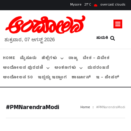
Mysore
21
overcast clouds
ಹುಡುಕಿ
ಶುಕ್ರವಾರ, 07 ಆಗಸ್ಟ್ 2026
HOME
ಮೈಸೂರು
ಜಿಲ್ಲೆಗಳು
ರಾಜ್ಯ
ದೇಶ – ವಿದೇಶ
ಆಂದೋಲನ ಪುರವಣಿ
ಅಂಕಣಗಳು
ಮನರಂಜನೆ
ಆಂದೋಲನ 50
ಇದ್ದದ್ದು ಇದ್ಹಾಂಗ
ಕಾರ್ಟೂನ್
ಇ – ಪೇಪರ್
#PMNarendraModi
Home
#PMNarendraModi