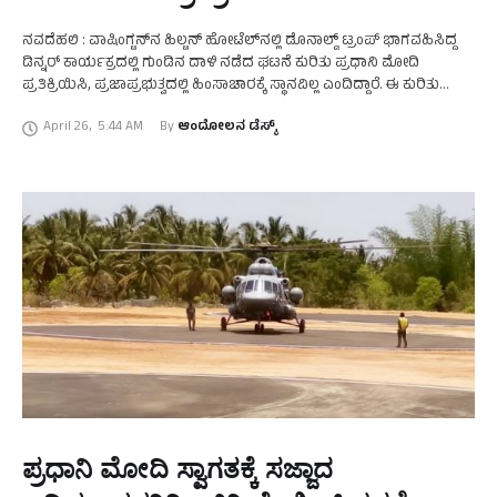
ನವದೆಹಲಿ : ವಾಷಿಂಗ್ಟನ್‌ನ ಹಿಲ್ಟನ್ ಹೋಟೆಲ್‌ನಲ್ಲಿ ಡೊನಾಲ್ಡ್ ಟ್ರಂಪ್ ಭಾಗವಹಿಸಿದ್ದ
ಡಿನ್ನರ್ ಕಾರ್ಯಕ್ರದಲ್ಲಿ ಗುಂಡಿನ ದಾಳಿ ನಡೆದ ಘಟನೆ ಕುರಿತು ಪ್ರಧಾನಿ ಮೋದಿ
ಪ್ರತಿಕ್ರಿಯಿಸಿ, ಪ್ರಜಾಪ್ರಭುತ್ವದಲ್ಲಿ ಹಿಂಸಾಚಾರಕ್ಕೆ ಸ್ಥಾನವಿಲ್ಲ ಎಂದಿದ್ದಾರೆ. ಈ ಕುರಿತು
ಎಕ್ಸ್‌ನಲ್ಲಿ ಪೋಸ್ಟ್ ಮಾಡಿದ ಅವರು, ವಾಷಿಂಗ್ಟನ್ ಡಿಸಿ …
April 26
,
5:44 AM
By 
ಆಂದೋಲನ ಡೆಸ್ಕ್
ಪ್ರಧಾನಿ ಮೋದಿ ಸ್ವಾಗತಕ್ಕೆ ಸಜ್ಜಾದ