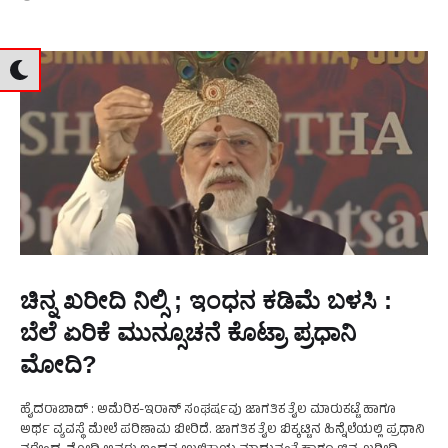
ಚಿನ್ನ ಖರೀದಿ ನಿಲ್ಸಿ ; ಇಂಧನ ಕಡಿಮೆ ಬಳಸಿ :
ಬೆಲೆ ಏರಿಕೆ ಮುನ್ಸೂಚನೆ ಕೊಟ್ರಾ ಪ್ರಧಾನಿ
ಮೋದಿ?
ಹೈದರಾಬಾದ್‌ : ಅಮೆರಿಕ-ಇರಾನ್‌ ಸಂಘರ್ಷವು ಜಾಗತಿಕ ತೈಲ ಮಾರುಕಟ್ಟೆ ಹಾಗೂ
ಅರ್ಥ ವ್ಯವಸ್ಥೆ ಮೇಲೆ ಪರಿಣಾಮ ಬೀರಿದೆ. ಜಾಗತಿಕ ತೈಲ ಬಿಕ್ಕಟ್ಟಿನ ಹಿನ್ನೆಲೆಯಲ್ಲಿ ಪ್ರಧಾನಿ