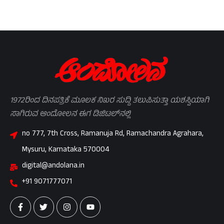
1972ರಿಂದ ದಿನಪತ್ರಿಕೆ ಮೂಲಕ ನಿಖರ ಸುದ್ದಿ ತಲುಪಿಸುತ್ತಾ ಯಶಸ್ವಿಯಾಗಿ
ಸಾಗಿರುವ ಆಂದೋಲನ ಈಗ ಡಿಜಿಟಲ್‌ನಲ್ಲಿ
no 777, 7th Cross, Ramanuja Rd, Ramachandra Agrahara,
Mysuru, Karnataka 570004
digital@andolana.in
+91 9071777071