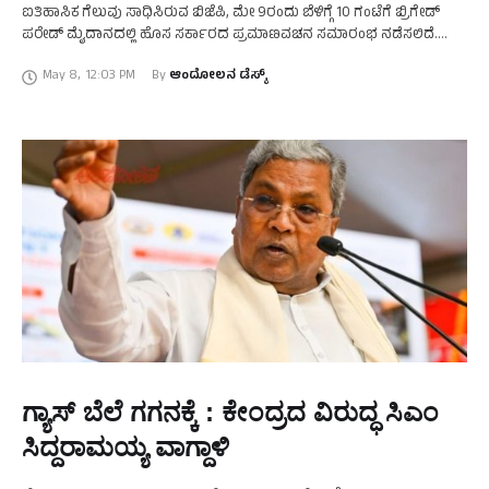
ಐತಿಹಾಸಿಕ ಗೆಲುವು ಸಾಧಿಸಿರುವ ಬಿಜೆಪಿ, ಮೇ 9ರಂದು ಬೆಳಿಗ್ಗೆ 10 ಗಂಟೆಗೆ ಬ್ರಿಗೇಡ್
ಪರೇಡ್ ಮೈದಾನದಲ್ಲಿ ಹೊಸ ಸರ್ಕಾರದ ಪ್ರಮಾಣವಚನ ಸಮಾರಂಭ ನಡೆಸಲಿದೆ.
ಪಕ್ಷದ ಹಿರಿಯ ನಾಯಕ, …
May 8
,
12:03 PM
By 
ಆಂದೋಲನ ಡೆಸ್ಕ್
ಗ್ಯಾಸ್ ಬೆಲೆ ಗಗನಕ್ಕೆ : ಕೇಂದ್ರದ ವಿರುದ್ಧ ಸಿಎಂ
ಸಿದ್ದರಾಮಯ್ಯ ವಾಗ್ದಾಳಿ