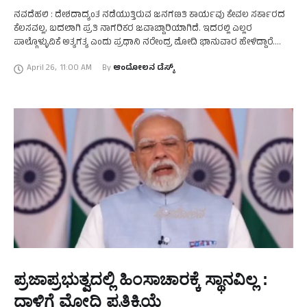
ನವದೆಹಲಿ : ದೇಶದಾದ್ಯಂತ ನಡೆಯುತ್ತಿರುವ ಜನಗಣತಿ ಕಾರ್ಯವು ಕೇವಲ ಸರ್ಕಾರದ
ಕೆಲಸವಲ್ಲ, ಬದಲಾಗಿ ಪ್ರತಿ ನಾಗರಿಕರ ಜವಾಬ್ದಾರಿಯಾಗಿದೆ. ಇದರಲ್ಲಿ ಎಲ್ಲರ
ಪಾಲ್ಗೊಳ್ಳುವಿಕೆ ಅತ್ಯಗತ್ಯ ಎಂದು ಪ್ರಧಾನಿ ನರೇಂದ್ರ ಮೋದಿ ಭಾನುವಾರ ಹೇಳಿದ್ದಾರೆ.
ಜನಗಣತಿಯ ಸಮಯದಲ್ಲಿ ಜನರು ಒದಗಿಸುವ ಎಲ್ಲಾ ಮಾಹಿತಿಯು ಸುರಕ್ಷಿತ …
April 26
,
11:00 AM
By 
ಆಂದೋಲನ ಡೆಸ್ಕ್
ಪ್ರಜಾಪ್ರಭುತ್ವದಲ್ಲಿ ಹಿಂಸಾಚಾರಕ್ಕೆ ಸ್ಥಾನವಿಲ್ಲ :
ದಾಳಿಗೆ ಮೋದಿ ಪ್ರತಿಕ್ರಿಯೆ