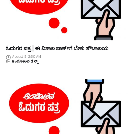
ಓದುಗರ ಪತ್ರ | ಈ ವಿಶಾಲ ಪಾರ್ಕ್‌ಗೆ ಬೇಕು ಶೌಚಾಲಯ
August 8, 2:30 AM
By
ಆಂದೋಲನ ಡೆಸ್ಕ್