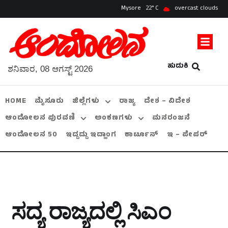
Mysore
22
overcast clouds
ಹುಡುಕಿ
ಶನಿವಾರ, 08 ಆಗಸ್ಟ್ 2026
HOME
ಮೈಸೂರು
ಜಿಲ್ಲೆಗಳು
ರಾಜ್ಯ
ದೇಶ – ವಿದೇಶ
ಆಂದೋಲನ ಪುರವಣಿ
ಅಂಕಣಗಳು
ಮನರಂಜನೆ
ಆಂದೋಲನ 50
ಇದ್ದದ್ದು ಇದ್ಹಾಂಗ
ಕಾರ್ಟೂನ್
ಇ – ಪೇಪರ್
ಸದ್ಯ ರಾಜ್ಯದಲ್ಲಿ ಸಿಎಂ