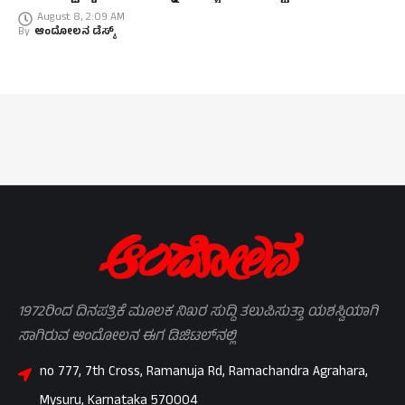
August 8, 2:09 AM
By
ಆಂದೋಲನ ಡೆಸ್ಕ್
1972ರಿಂದ ದಿನಪತ್ರಿಕೆ ಮೂಲಕ ನಿಖರ ಸುದ್ದಿ ತಲುಪಿಸುತ್ತಾ ಯಶಸ್ವಿಯಾಗಿ
ಸಾಗಿರುವ ಆಂದೋಲನ ಈಗ ಡಿಜಿಟಲ್‌ನಲ್ಲಿ
no 777, 7th Cross, Ramanuja Rd, Ramachandra Agrahara,
Mysuru, Karnataka 570004