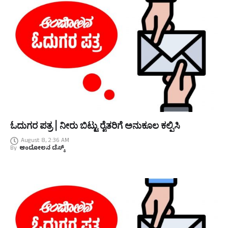
ಓದುಗರ ಪತ್ರ | ನೀರು ಬಿಟ್ಟು ರೈತರಿಗೆ ಅನುಕೂಲ ಕಲ್ಪಿಸಿ
August 8, 2:36 AM
By
ಆಂದೋಲನ ಡೆಸ್ಕ್