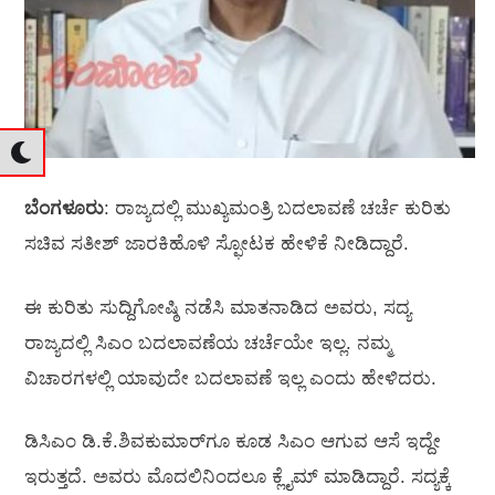
ಬೆಂಗಳೂರು
: ರಾಜ್ಯದಲ್ಲಿ ಮುಖ್ಯಮಂತ್ರಿ ಬದಲಾವಣೆ ಚರ್ಚೆ ಕುರಿತು
ಸಚಿವ ಸತೀಶ್‌ ಜಾರಕಿಹೊಳಿ ಸ್ಫೋಟಕ ಹೇಳಿಕೆ ನೀಡಿದ್ದಾರೆ.
ಈ ಕುರಿತು ಸುದ್ದಿಗೋಷ್ಠಿ ನಡೆಸಿ ಮಾತನಾಡಿದ ಅವರು, ಸದ್ಯ
ರಾಜ್ಯದಲ್ಲಿ ಸಿಎಂ ಬದಲಾವಣೆಯ ಚರ್ಚೆಯೇ ಇಲ್ಲ. ನಮ್ಮ
ವಿಚಾರಗಳಲ್ಲಿ ಯಾವುದೇ ಬದಲಾವಣೆ ಇಲ್ಲ ಎಂದು ಹೇಳಿದರು.
ಡಿಸಿಎಂ ಡಿ.ಕೆ.ಶಿವಕುಮಾರ್‌ಗೂ ಕೂಡ ಸಿಎಂ ಆಗುವ ಆಸೆ ಇದ್ದೇ
ಇರುತ್ತದೆ. ಅವರು ಮೊದಲಿನಿಂದಲೂ ಕ್ಲೈಮ್‌ ಮಾಡಿದ್ದಾರೆ. ಸದ್ಯಕ್ಕೆ