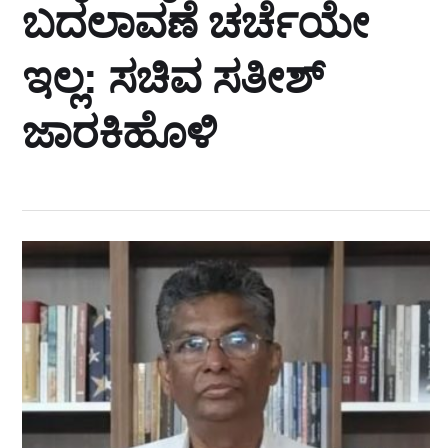
ಬದಲಾವಣೆ ಚರ್ಚೆಯೇ
ಇಲ್ಲ: ಸಚಿವ ಸತೀಶ್‌
ಜಾರಕಿಹೊಳಿ