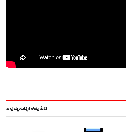
ಇನ್ನಷ್ಟು ಸುದ್ದಿಗಳನ್ನು ಓದಿ