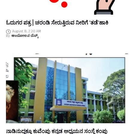
ಓದುಗರ ಪತ್ರ | ಚರಂಡಿ ಸೇರುತ್ತಿರುವ ನೀರಿಗೆ ‘ತಡೆ’ಹಾಕಿ
August 8, 2:20 AM
By
ಆಂದೋಲನ ಡೆಸ್ಕ್
ನಾಡಿನುದ್ದಕ್ಕೂ ಕುವೆಂಪು ಕನ್ನಡ ಅಧ್ಯಯನ ಸಂಸ್ಥೆ ಕಂಪು