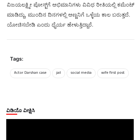
ವಿಜಯಲಕ್ಷ್ಮೀ ಪೋಸ್ಟ್‌ಗೆ ಅಭಿಮಾನಿಗಳು ವಿವಿಧ ರೀತಿಯಲ್ಲಿ ಕಮೆಂಟ್‌
ಮಾಡಿದ್ದು, ಮುಂದಿನ ದಿನಗಳಲ್ಲಿ ಅಣ್ಣನಿಗೆ ಒಳ್ಳೆಯ ಕಾಲ ಬರುತ್ತದೆ.
ಯೋಚಿಸಬೇಡಿ ಎಂದು ಧೈರ್ಯ ಹೇಳುತ್ತಿದ್ದಾರೆ.
Tags:
Actor Darshan case
jail
social media
wife first post
ವಿಡಿಯೊ ವೀಕ್ಷಿಸಿ