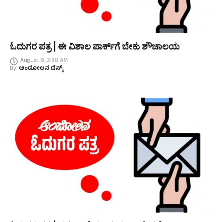
ಓದುಗರ ಪತ್ರ | ಈ ವಿಶಾಲ ಪಾರ್ಕ್‌ಗೆ ಬೇಕು ಶೌಚಾಲಯ
August 8, 2:30 AM
By
ಆಂದೋಲನ ಡೆಸ್ಕ್