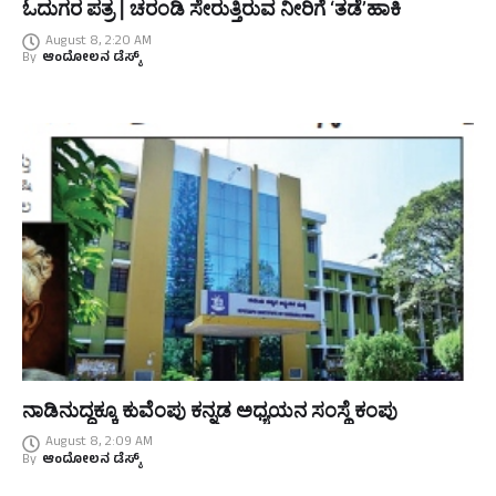
ಓದುಗರ ಪತ್ರ | ಚರಂಡಿ ಸೇರುತ್ತಿರುವ ನೀರಿಗೆ ‘ತಡೆ’ಹಾಕಿ
August 8, 2:20 AM
By
ಆಂದೋಲನ ಡೆಸ್ಕ್
ನಾಡಿನುದ್ದಕ್ಕೂ ಕುವೆಂಪು ಕನ್ನಡ ಅಧ್ಯಯನ ಸಂಸ್ಥೆ ಕಂಪು
August 8, 2:09 AM
By
ಆಂದೋಲನ ಡೆಸ್ಕ್