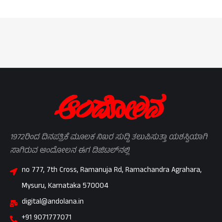
1972ರಿಂದ ದಿನಪತ್ರಿಕೆ ಮೂಲಕ ನಿಖರ ಸುದ್ದಿ ತಲುಪಿಸುತ್ತಾ ಯಶಸ್ವಿಯಾಗಿ
ಸಾಗಿರುವ ಆಂದೋಲನ ಈಗ ಡಿಜಿಟಲ್‌ನಲ್ಲಿ
no 777, 7th Cross, Ramanuja Rd, Ramachandra Agrahara,
Mysuru, Karnataka 570004
digital@andolana.in
+91 9071777071