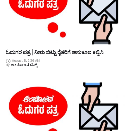
ಓದುಗರ ಪತ್ರ | ನೀರು ಬಿಟ್ಟು ರೈತರಿಗೆ ಅನುಕೂಲ ಕಲ್ಪಿಸಿ
August 8, 2:36 AM
By
ಆಂದೋಲನ ಡೆಸ್ಕ್