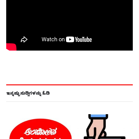
ಇನ್ನಷ್ಟು ಸುದ್ದಿಗಳನ್ನು ಓದಿ