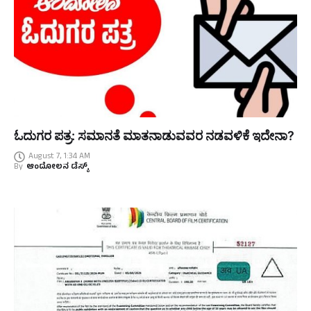
ಓದುಗರ ಪತ್ರ: ಸಮಾನತೆ ಮಾತನಾಡುವವರ ನಡವಳಿಕೆ ಇದೇನಾ?
August 7, 1:34 AM
By
ಆಂದೋಲನ ಡೆಸ್ಕ್