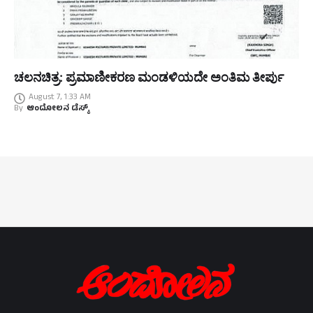
ಚಲನಚಿತ್ರ: ಪ್ರಮಾಣೀಕರಣ ಮಂಡಳಿಯದೇ ಅಂತಿಮ ತೀರ್ಪು
August 7, 1:33 AM
By
ಆಂದೋಲನ ಡೆಸ್ಕ್