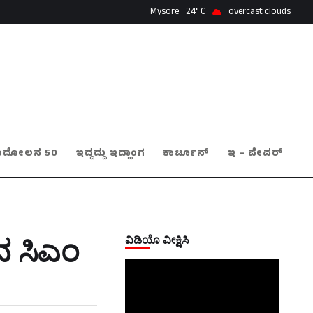
Mysore
24
overcast clouds
ಂದೋಲನ 50
ಇದ್ದದ್ದು ಇದ್ಹಾಂಗ
ಕಾರ್ಟೂನ್
ಇ – ಪೇಪರ್
ವಿಡಿಯೊ ವೀಕ್ಷಿಸಿ
ೆದ ಸಿಎಂ