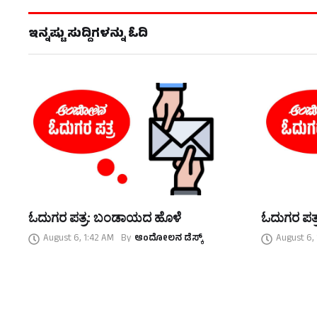
ಇನ್ನಷ್ಟು ಸುದ್ದಿಗಳನ್ನು ಓದಿ
ಓದುಗರ ಪತ್ರ: ಬಂಡಾಯದ ಹೊಳೆ
ಓದುಗರ ಪತ್
August 6, 1:42 AM
By
ಆಂದೋಲನ ಡೆಸ್ಕ್
August 6,