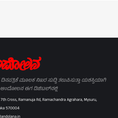
 ದಿನಪತ್ರಿಕೆ ಮೂಲಕ ನಿಖರ ಸುದ್ದಿ ತಲುಪಿಸುತ್ತಾ ಯಶಸ್ವಿಯಾಗಿ
 ಆಂದೋಲನ ಈಗ ಡಿಜಿಟಲ್‌ನಲ್ಲಿ
 7th Cross, Ramanuja Rd, Ramachandra Agrahara, Mysuru,
aka 570004
@andolana.in