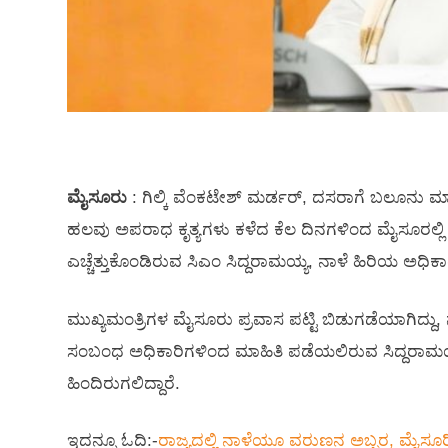
ಮೈಸೂರು
: ಗಿಲ್ಕಿ ವೆಂಕಟೇಶ್​ ಮರ್ಡರ್​, ದಸರಾಗೆ ಬಲೂನು 
ಹಲವು ಅಪರಾಧ ಕೃತ್ಯಗಳು ಕಳೆದ ಕೆಲ ದಿನಗಳಿಂದ ಮೈಸೂರಲ್ಲಿ ಮ
ಎಚ್ಚೆತ್ತುಕೊಂಡಿರುವ ಸಿಎಂ ಸಿದ್ದರಾಮಯ್ಯ, ನಾಳೆ ಹಿರಿಯ ಅಧಿಕಾರ
ಮುಖ್ಯಮಂತ್ರಿಗಳ ಮೈಸೂರು ಪ್ರವಾಸ ಪಟ್ಟಿ ಬಿಡುಗಡೆಯಾಗಿದ್ದು, ನಾ
ಸಂಬಂಧ ಅಧಿಕಾರಿಗಳಿಂದ ಮಾಹಿತಿ ಪಡೆಯಲಿರುವ ಸಿದ್ದರಾಮಯ್
ಹಿಂದಿರುಗಲಿದ್ದಾರೆ.
ಇದನ್ನೂ ಓದಿ:-
ರಾಜ್ಯದಲ್ಲಿ ನಾಳೆಯೂ ವರುಣನ ಅಬ್ಬರ, ಮೈಸೂರಿ