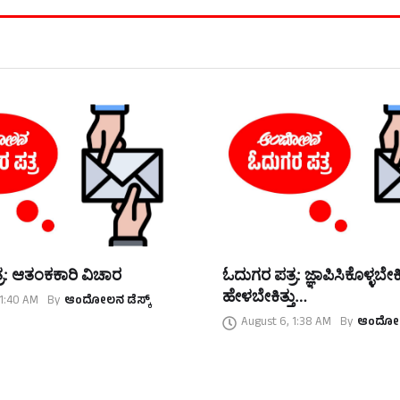
ರ: ಆತಂಕಕಾರಿ ವಿಚಾರ
ಓದುಗರ ಪತ್ರ: ಜ್ಞಾಪಿಸಿಕೊಳ್ಳಬೇಕಿತ್
ಹೇಳಬೇಕಿತ್ತು…
 1:40 AM
By
ಆಂದೋಲನ ಡೆಸ್ಕ್
August 6, 1:38 AM
By
ಆಂದೋಲನ