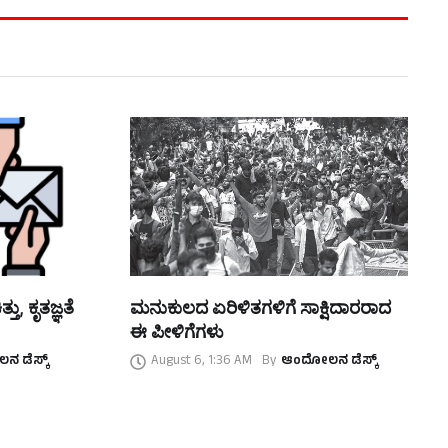
ತು, ಕೃತಜ್ಞತೆ
ಮನುಕುಲದ ಏರಿಳಿತಗಳಿಗೆ ಸಾಕ್ಷಿದಾರರಾದ
ಈ ಪೀಳಿಗೆಗಳು
 ಡೆಸ್ಕ್
August 6, 1:36 AM
By
ಆಂದೋಲನ ಡೆಸ್ಕ್