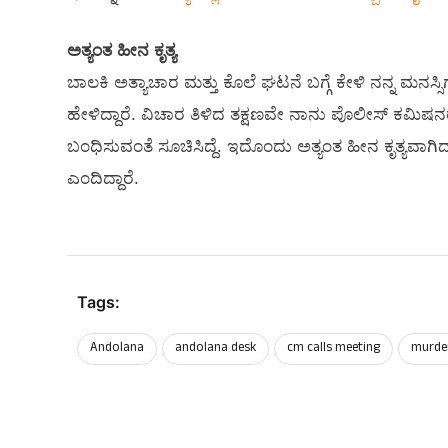
ಅತ್ಯಂತ ಹೀನ ಕೃತ್ಯ
ಬಾಲಕಿ ಅತ್ಯಾಚಾರ ಮತ್ತು ಕೊಲೆ ಘಟನೆ ಬಗ್ಗೆ ಕೇಳಿ ನನ್ನ ಮನಸ
ಹೇಳಿದ್ದಾರೆ. ವಿಚಾರ ತಿಳಿದ ತಕ್ಷಣವೇ ನಾನು ಪೊಲೀಸ್ ಕಮಿಷನ
ಬಂಧಿಸುವಂತೆ ಸೂಚಿಸಿದ್ದೆ. ಇದೊಂದು ಅತ್ಯಂತ ಹೀನ ಕೃತ್ಯವಾ
ಎಂದಿದ್ದಾರೆ.
Tags:
Andolana
andolana desk
cm calls meeting
murde