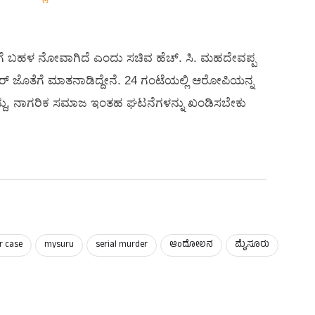
್ಸಿಗೆ ಬಹಳ ನೋವಾಗಿದೆ ಎಂದು ಸಚಿವ ಹೆಚ್​. ಸಿ. ಮಹದೇವಪ್ಪ
ರ್ ಜೊತೆಗೆ ಮಾತನಾಡಿದ್ದೇನೆ. 24 ಗಂಟೆಯಲ್ಲಿ ಆರೋಪಿಯನ್ನ
ಗಿದ್ದು, ನಾಗರಿಕ ಸಮಾಜ ಇಂತಹ ಘಟನೆಗಳನ್ನು ಖಂಡಿಸಬೇಕು
r case
mysuru
serial murder
ಆಂದೋಲನ
ಮೈಸೂರು