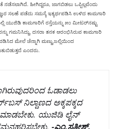
 ನಡೆಸಲಾಗಿದೆ. ಹೀಗಿದ್ದರೂ, ಜಾಗಬಿಡಲು ಒಪ್ಪಿಲ್ಲವೆಂದು
್ಞರ ಸಲಹೆ ಪಡೆದು ಸಮಸ್ಯೆ ಇತ್ಯರ್ಥಪಡಿಸಿ ಉಳಿದ ಕಾಮಗಾರಿ
ಲಿ ಯುಜಿಡಿ ಕಾಮಗಾರಿಗೆ ರಸ್ತೆಯನ್ನು ೫೦ ಮೀಟರ್‌ನಷ್ಟು
ುದನ್ನು ಗಮನಿಸಿದ್ದು, ದಸರಾ ತನಕ ಆರಂಭಿಸಿರುವ ಕಾಮಗಾರಿ
ವಡಿಸಿದ ಮೇಲೆ ಚೆನ್ನಾಗಿ ಮಣ್ಣು,ಜಲ್ಲಿಯಿಂದ
ೂತುಬಿಡುತ್ತದೆ ಎಂದರು.
ಹಾಳಾಗಿರುವುದರಿಂದ ಓಡಾಡಲು
‌ಬಸ್ ನಿಲ್ದಾಣದ ಅಕ್ಕಪಕ್ಕದ
ಾಣ ಮಾಡಬೇಕು. ಯುಜಿಡಿ ಲೈನ್
ೆ ಗಮನಹರಿಸಬೇಕು.
-ಎಂ.ಸತೀಶ್,