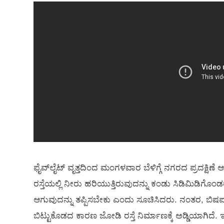
ಫೈವ್‌ಲೈಟ್ ವೃತ್ತದಿಂದ ಮಂಗಳವಾರ ಬೆಳಿಗ್ಗೆ ನಗರದ ಪ್ರದಕ್ಷಿಣ
ರಸ್ತೆಯಲ್ಲಿ ನೀರು ಹರಿಯುತ್ತಿರುವುದನ್ನು ಕಂಡು ಸಿಡಿಮಿಡಿಗೊಂಡ
ಆಗುವುದನ್ನು ತಪ್ಪಿಸಬೇಕು ಎಂದು ಸೂಚಿಸಿದರು. ನಂತರ, ಬಿಷಪ
ಬಿಟ್ಟುಕೊಡದ ಕಾರಣ ಜೋಡಿ ರಸ್ತೆ ನಿರ್ಮಾಣಕ್ಕೆ ಅಡ್ಡಿಯಾಗಿದೆ.