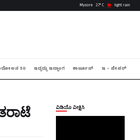
Mysore
27
light rain
ಂದೋಲನ 50
ಇದ್ದದ್ದು ಇದ್ಹಾಂಗ
ಕಾರ್ಟೂನ್
ಇ – ಪೇಪರ್
ವಿಡಿಯೊ ವೀಕ್ಷಿಸಿ
 ತರಾಟೆ