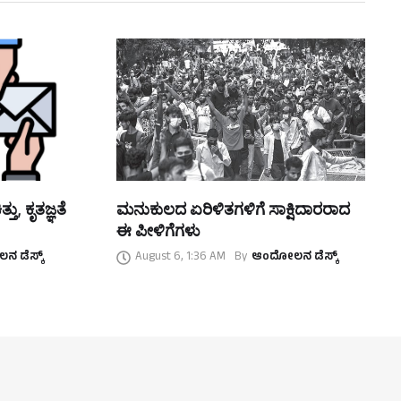
ತು, ಕೃತಜ್ಞತೆ
ಮನುಕುಲದ ಏರಿಳಿತಗಳಿಗೆ ಸಾಕ್ಷಿದಾರರಾದ
ಈ ಪೀಳಿಗೆಗಳು
 ಡೆಸ್ಕ್
August 6, 1:36 AM
By
ಆಂದೋಲನ ಡೆಸ್ಕ್