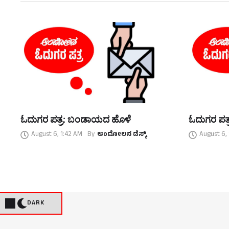
ಓದುಗರ ಪತ್ರ: ಬಂಡಾಯದ ಹೊಳೆ
ಓದುಗರ ಪತ್
August 6, 1:42 AM
By
ಆಂದೋಲನ ಡೆಸ್ಕ್
August 6,
DARK