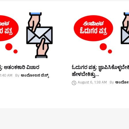
ರ: ಆತಂಕಕಾರಿ ವಿಚಾರ
ಓದುಗರ ಪತ್ರ: ಜ್ಞಾಪಿಸಿಕೊಳ್ಳಬೇಕಿತ್
ಹೇಳಬೇಕಿತ್ತು…
 1:40 AM
By
ಆಂದೋಲನ ಡೆಸ್ಕ್
August 6, 1:38 AM
By
ಆಂದೋಲನ