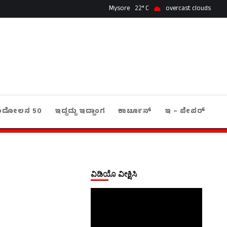
Mysore
22
overcast clouds
ಂದೋಲನ 50
ಇದ್ದದ್ದು ಇದ್ಹಾಂಗ
ಕಾರ್ಟೂನ್
ಇ – ಪೇಪರ್
ವಿಡಿಯೊ ವೀಕ್ಷಿಸಿ