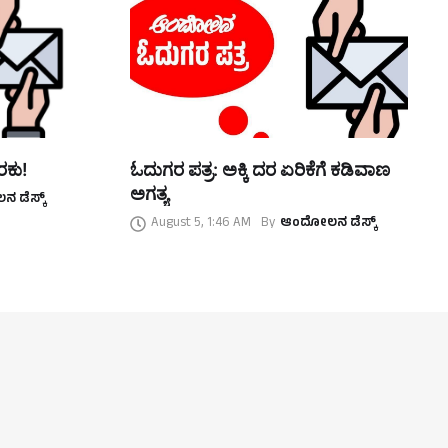
ರಕು!
ಓದುಗರ ಪತ್ರ: ಅಕ್ಕಿ ದರ ಏರಿಕೆಗೆ ಕಡಿವಾಣ
ಅಗತ್ಯ
 ಡೆಸ್ಕ್
August 5, 1:46 AM
By
ಆಂದೋಲನ ಡೆಸ್ಕ್