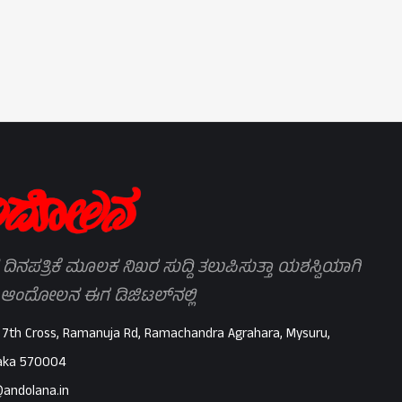
 ದಿನಪತ್ರಿಕೆ ಮೂಲಕ ನಿಖರ ಸುದ್ದಿ ತಲುಪಿಸುತ್ತಾ ಯಶಸ್ವಿಯಾಗಿ
 ಆಂದೋಲನ ಈಗ ಡಿಜಿಟಲ್‌ನಲ್ಲಿ
 7th Cross, Ramanuja Rd, Ramachandra Agrahara, Mysuru,
aka 570004
@andolana.in