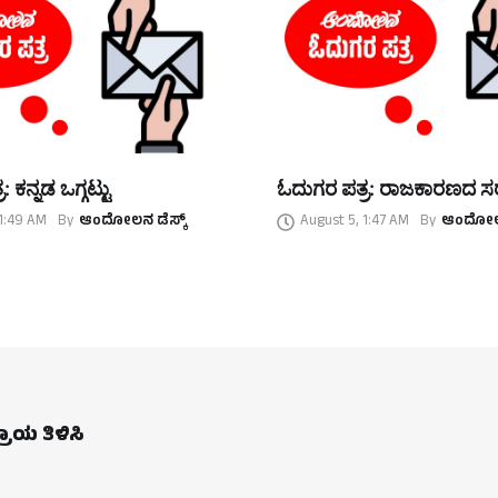
 ಕನ್ನಡ ಒಗ್ಗಟ್ಟು
ಓದುಗರ ಪತ್ರ: ರಾಜಕಾರಣದ ಸ
 1:49 AM
By
ಆಂದೋಲನ ಡೆಸ್ಕ್
August 5, 1:47 AM
By
ಆಂದೋಲನ
ಪ್ರಾಯ ತಿಳಿಸಿ