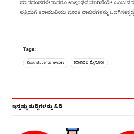
ಮಾನದಂಡಗಳೇನಾದರೂ ಉಲ್ಲಂಘನೆಯಾಗಿವೆಯೇ ಎಂಬುದನ್ನು ಪರಿ
ಪ್ರಕ್ರಿಯೆಗೆ ಕರಾಮುವಿಯು ಪೂರಕ ದಾಖಲೆಗಳನ್ನು ಒದಗಿಸತಕ್ಕದ್ದ
Tags:
Ksou students mysore
ಕರಾಮುವಿ ಮೖೆಸೂರು
ಇನ್ನಷ್ಟು ಸುದ್ದಿಗಳನ್ನು ಓದಿ