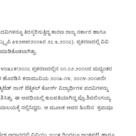
ಿಗಳನ್ನೂ ತಿರಸ್ಕರಿಸುತ್ತಿದ್ದ ಕಾರಣ ರಾಜ್ಯ ಸರ್ಕಾರ ಹಾಗೂ
್ಲ್ಯುಪಿ ೩೪೨೫೫/೨೦೧೬ರ ೨೭.೬.೨೦೧೭). ಪ್ರಕರಣದಲ್ಲಿ ವಿವಿ
ಮಾಡಿಕೊಡಲಾಗಿತ್ತು.
ಯುಪಿ ೪೮೩೭೯/೨೦೧೭ ಪ್ರಕರಣದಲ್ಲಿನ ೦೧.೦೨.೨೦೧೮ರ ಮಧ್ಯಂತರ
ೇಶ ಹೊರಡಿಸಿ ಕರಾಮುವಿಯ ೨೦೧೩-೧೪, ೨೦೧೪-೨೦೧೫ನೇ
ಿಟೆಡ್ ನಾನ್ ಟೆಕ್ನಿಕಲ್ ಕೋರ್ಸ್ ವಿದ್ಯಾರ್ಥಿಗಳ ಪದವಿಗಳನ್ನು
ಿಸಿತ್ತು. ಈ ಅವಧಿಯಲ್ಲಿ ಕುಲಪತಿಯಾಗಿದ್ದ ಪ್ರೊ.ಶಿವಲಿಂಗಯ್ಯ
ಯಾಯಾಲಯಕ್ಕೆ ಸಲ್ಲಿಸಿದ್ದರು. ಆ ಮೂಲಕ ಅವರ ಹಿಂದಿನ ಶ್ರಮವೂ
ಆದೇಶ ಆಧಾರದಲ್ಲಿ ವಿವಿಯು ೨೦೧೯ ರಿಂದಲೂ ಅಂಕಪಟ್ಟಿ ಹಾಗೂ