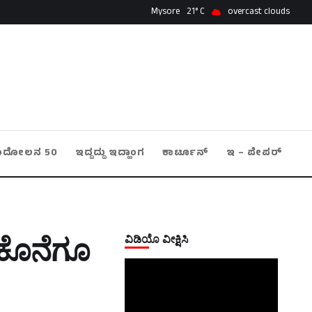
Mysore
21
overcast clouds
ಂದೋಲನ 50
ಇದ್ದದ್ದು ಇದ್ಹಾಂಗ
ಕಾರ್ಟೂನ್
ಇ – ಪೇಪರ್
ವಿಡಿಯೊ ವೀಕ್ಷಿಸಿ
 ಕೊನೆಗೂ