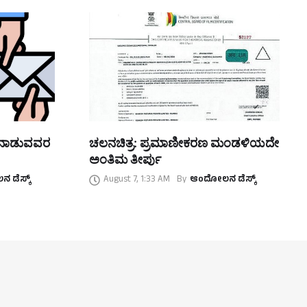
ತನಾಡುವವರ
ಚಲನಚಿತ್ರ: ಪ್ರಮಾಣೀಕರಣ ಮಂಡಳಿಯದೇ
ಅಂತಿಮ ತೀರ್ಪು
 ಡೆಸ್ಕ್
August 7, 1:33 AM
By
ಆಂದೋಲನ ಡೆಸ್ಕ್