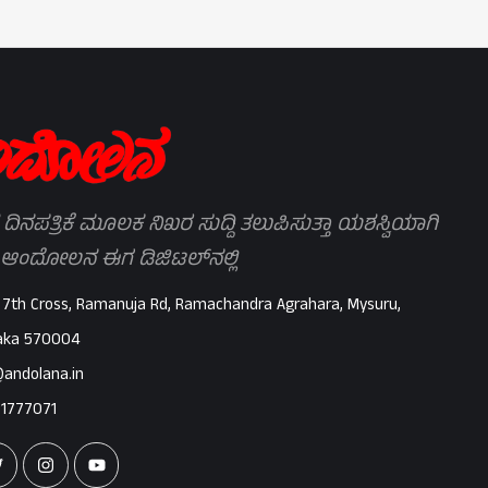
 ದಿನಪತ್ರಿಕೆ ಮೂಲಕ ನಿಖರ ಸುದ್ದಿ ತಲುಪಿಸುತ್ತಾ ಯಶಸ್ವಿಯಾಗಿ
 ಆಂದೋಲನ ಈಗ ಡಿಜಿಟಲ್‌ನಲ್ಲಿ
 7th Cross, Ramanuja Rd, Ramachandra Agrahara, Mysuru,
aka 570004
@andolana.in
71777071