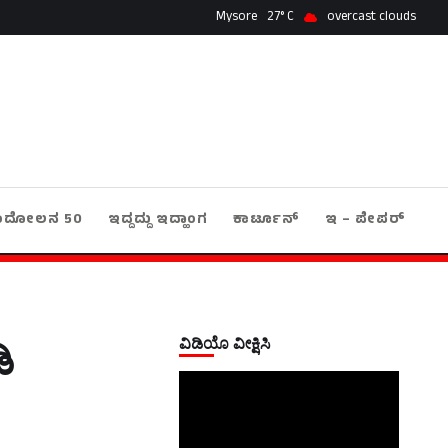
Mysore
27
overcast clouds
ಂದೋಲನ 50
ಇದ್ದದ್ದು ಇದ್ಹಾಂಗ
ಕಾರ್ಟೂನ್
ಇ – ಪೇಪರ್
ವಿಡಿಯೊ ವೀಕ್ಷಿಸಿ
ಿ