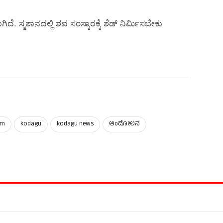
ದೆ. ಸ್ಮಶಾನದಲ್ಲಿ ಶವ ಸಂಸ್ಕಾರಕ್ಕೆ ಶೆಡ್ ನಿರ್ಮಿಸಬೇಕು
em
kodagu
kodagu news
ಆಂದೋಲನ