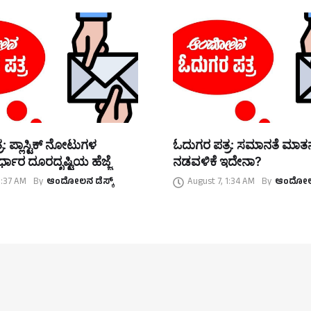
: ಪ್ಲಾಸ್ಟಿಕ್ ನೋಟುಗಳ
ಓದುಗರ ಪತ್ರ: ಸಮಾನತೆ ಮಾ
್ಧಾರ ದೂರದೃಷ್ಟಿಯ ಹೆಜ್ಜೆ
ನಡವಳಿಕೆ ಇದೇನಾ?
1:37 AM
By
ಆಂದೋಲನ ಡೆಸ್ಕ್
August 7, 1:34 AM
By
ಆಂದೋಲನ