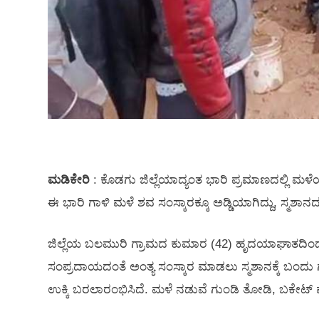
ಮಡಿಕೇರಿ
: ಕೊಡಗು ಜಿಲ್ಲೆಯಾದ್ಯಂತ ಭಾರಿ ಪ್ರಮಾಣದಲ್ಲಿ ಮಳೆಯಾಗು
ಈ ಭಾರಿ ಗಾಳಿ ಮಳೆ ಶವ ಸಂಸ್ಕಾರಕ್ಕೂ ಅಡ್ಡಿಯಾಗಿದ್ದು, ಸ್ಮಶಾನದ ನ
ಜಿಲ್ಲೆಯ ಬಲಮುರಿ ಗ್ರಾಮದ ಕುಮಾರ (42) ಹೃದಯಾಘಾತದಿಂದ ಸ
ಸಂಪ್ರದಾಯದಂತೆ ಅಂತ್ಯ ಸಂಸ್ಕಾರ ಮಾಡಲು ಸ್ಮಶಾನಕ್ಕೆ ಬಂದು ಗು
ಉಕ್ಕಿ ಬರಲಾರಂಭಿಸಿದೆ. ಮಳೆ ನಡುವೆ ಗುಂಡಿ ತೋಡಿ, ಬಕೇಟ್ ಮ