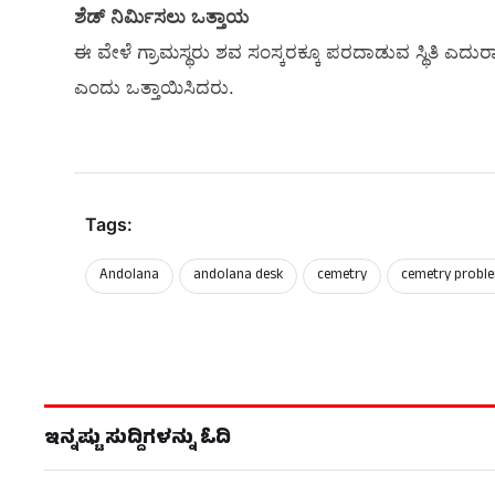
ಶೆಡ್‌ ನಿರ್ಮಿಸಲು ಒತ್ತಾಯ
ಈ ವೇಳೆ ಗ್ರಾಮಸ್ಥರು ಶವ ಸಂಸ್ಕರಕ್ಕೂ ಪರದಾಡುವ ಸ್ಥಿತಿ ಎದುರಾಗಿ
ಎಂದು ಒತ್ತಾಯಿಸಿದರು.
Tags:
Andolana
andolana desk
cemetry
cemetry probl
ಇನ್ನಷ್ಟು ಸುದ್ದಿಗಳನ್ನು ಓದಿ