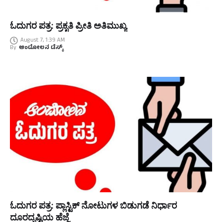
ಓದುಗರ ಪತ್ರ: ಪ್ರಕೃತಿ ಪ್ರೀತಿ ಅತಿಮುಖ್ಯ
August 7, 1:39 AM
By
ಆಂದೋಲನ ಡೆಸ್ಕ್
ಓದುಗರ ಪತ್ರ: ಪ್ಲಾಸ್ಟಿಕ್ ನೋಟುಗಳ ಬಿಡುಗಡೆ ನಿರ್ಧಾರ
ದೂರದೃಷ್ಟಿಯ ಹೆಜ್ಜೆ