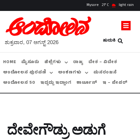
Mysore
21
light rain
ಹುಡುಕಿ
ಶುಕ್ರವಾರ, 07 ಆಗಸ್ಟ್ 2026
HOME
ಮೈಸೂರು
ಜಿಲ್ಲೆಗಳು
ರಾಜ್ಯ
ದೇಶ – ವಿದೇಶ
ಆಂದೋಲನ ಪುರವಣಿ
ಅಂಕಣಗಳು
ಮನರಂಜನೆ
ಆಂದೋಲನ 50
ಇದ್ದದ್ದು ಇದ್ಹಾಂಗ
ಕಾರ್ಟೂನ್
ಇ – ಪೇಪರ್
ದೇವೇಗೌಡ್ರು ಅಡುಗೆ