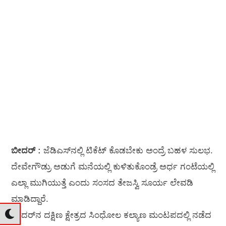
ಬೀದರ್ :
ಜೆಡಿಎಸ್‌ನಲ್ಲಿ ಟಿಕೆಟ್ ಕೊಡಬೇಕು ಅಂದ್ರೆ ಬಹಳ ಸುಲಭ.
ದೇವೇಗೌಡ್ರು ಅಡುಗೆ ಮನೆಯಲ್ಲಿ ಕುಳಿತುಕೊಂಡ್ರೆ ಅರ್ಧ ಗಂಟೆಯಲ್ಲಿ
ಎಲ್ಲಾ ಮುಗಿಯುತ್ತೆ ಎಂದು ಸಂಸದ ತೇಜಸ್ವಿ ಸೂರ್ಯ ಲೇವಡಿ
ಮಾಡಿದ್ದಾರೆ.
ಬೀದರ್‌ನ ದಕ್ಷಿಣ ಕ್ಷೇತ್ರದ ಸಿಂಧೋಲ ಕಲ್ಯಾಣ ಮಂಟಪದಲ್ಲಿ ನಡೆದ