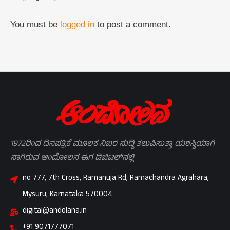
You must be
logged in
to post a comment.
1972ರಿಂದ ದಿನಪತ್ರಿಕೆ ಮೂಲಕ ನಿಖರ ಸುದ್ದಿ ತಲುಪಿಸುತ್ತಾ ಯಶಸ್ವಿಯಾಗಿ
ಸಾಗಿರುವ ಆಂದೋಲನ ಈಗ ಡಿಜಿಟಲ್‌ನಲ್ಲಿ
no 777, 7th Cross, Ramanuja Rd, Ramachandra Agrahara,
Mysuru, Karnataka 570004
digital@andolana.in
+91 9071777071