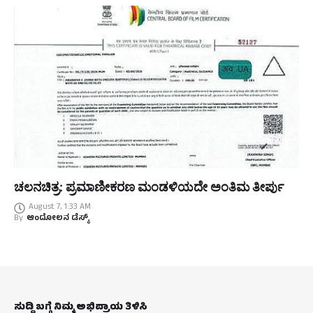
ಚಲನಚಿತ್ರ: ಪ್ರಮಾಣೀಕರಣ ಮಂಡಳಿಯದೇ ಅಂತಿಮ ತೀರ್ಪು
August 7, 1:33 AM
By
ಆಂದೋಲನ ಡೆಸ್ಕ್
ಸುದ್ದಿ ಬಗ್ಗೆ ನಿಮ್ಮ ಅಭಿಪ್ರಾಯ ತಿಳಿಸಿ