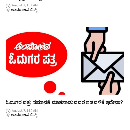
August 7, 1:37 AM
By
ಆಂದೋಲನ ಡೆಸ್ಕ್
ಓದುಗರ ಪತ್ರ: ಸಮಾನತೆ ಮಾತನಾಡುವವರ ನಡವಳಿಕೆ ಇದೇನಾ?
August 7, 1:34 AM
By
ಆಂದೋಲನ ಡೆಸ್ಕ್