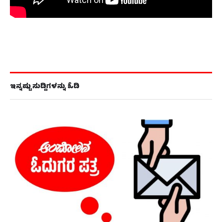
ಇನ್ನಷ್ಟು ಸುದ್ದಿಗಳನ್ನು ಓದಿ