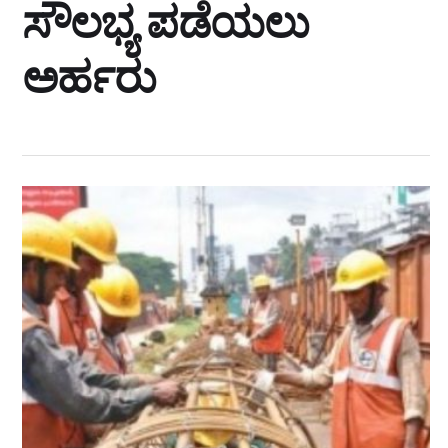
ಸೌಲಭ್ಯ ಪಡೆಯಲು
ಅರ್ಹರು