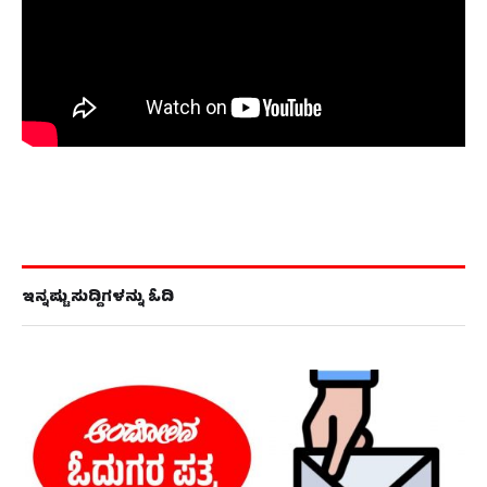
ಇನ್ನಷ್ಟು ಸುದ್ದಿಗಳನ್ನು ಓದಿ