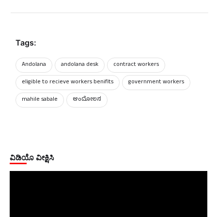
Tags:
Andolana
andolana desk
contract workers
eligible to recieve workers benifits
government workers
mahile sabale
ಆಂದೋಲನ
ವಿಡಿಯೊ ವೀಕ್ಷಿಸಿ