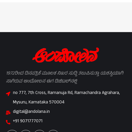
1972ರಿಂದ ದಿನಪತ್ರಿಕೆ ಮೂಲಕ ನಿಖರ ಸುದ್ದಿ ತಲುಪಿಸುತ್ತಾ ಯಶಸ್ವಿಯಾಗಿ
ಸಾಗಿರುವ ಆಂದೋಲನ ಈಗ ಡಿಜಿಟಲ್‌ನಲ್ಲಿ
no 777, 7th Cross, Ramanuja Rd, Ramachandra Agrahara,
Mysuru, Karnataka 570004
digital@andolana.in
+91 9071777071