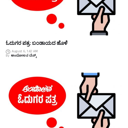
ಓದುಗರ ಪತ್ರ: ಬಂಡಾಯದ ಹೊಳೆ
August 6, 1:42 AM
By
ಆಂದೋಲನ ಡೆಸ್ಕ್