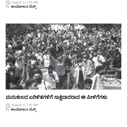
August 6, 1:38 AM
By
ಆಂದೋಲನ ಡೆಸ್ಕ್
ಮನುಕುಲದ ಏರಿಳಿತಗಳಿಗೆ ಸಾಕ್ಷಿದಾರರಾದ ಈ ಪೀಳಿಗೆಗಳು
August 6, 1:36 AM
By
ಆಂದೋಲನ ಡೆಸ್ಕ್