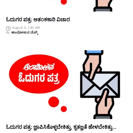
ಓದುಗರ ಪತ್ರ: ಆತಂಕಕಾರಿ ವಿಚಾರ
August 6, 1:40 AM
By
ಆಂದೋಲನ ಡೆಸ್ಕ್
ಓದುಗರ ಪತ್ರ: ಜ್ಞಾಪಿಸಿಕೊಳ್ಳಬೇಕಿತ್ತು, ಕೃತಜ್ಞತೆ ಹೇಳಬೇಕಿತ್ತು…