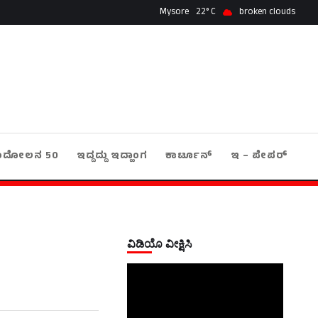
Mysore
22
broken clouds
ಂದೋಲನ 50
ಇದ್ದದ್ದು ಇದ್ಹಾಂಗ
ಕಾರ್ಟೂನ್
ಇ – ಪೇಪರ್
ವಿಡಿಯೊ ವೀಕ್ಷಿಸಿ