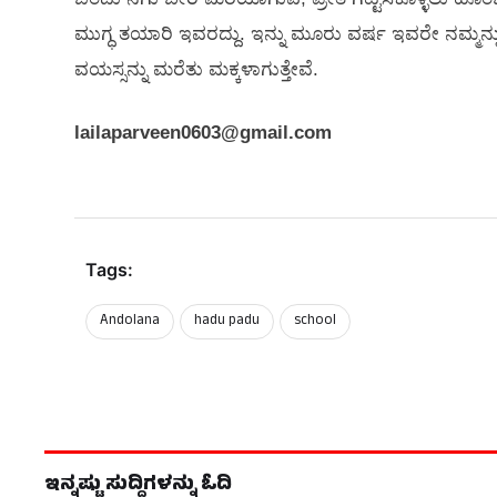
ಮುಗ್ಧ ತಯಾರಿ ಇವರದ್ದು. ಇನ್ನು ಮೂರು ವರ್ಷ ಇವರೇ ನಮ್ಮನ್ನು
ವಯಸ್ಸನ್ನು ಮರೆತು ಮಕ್ಕಳಾಗುತ್ತೇವೆ.
lailaparveen0603@gmail.com
Tags:
Andolana
hadu padu
school
ಇನ್ನಷ್ಟು ಸುದ್ದಿಗಳನ್ನು ಓದಿ