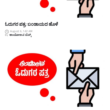
ಓದುಗರ ಪತ್ರ: ಬಂಡಾಯದ ಹೊಳೆ
August 6, 1:42 AM
By
ಆಂದೋಲನ ಡೆಸ್ಕ್