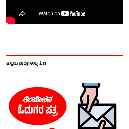
ಇನ್ನಷ್ಟು ಸುದ್ದಿಗಳನ್ನು ಓದಿ