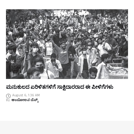
ಮನುಕುಲದ ಏರಿಳಿತಗಳಿಗೆ ಸಾಕ್ಷಿದಾರರಾದ ಈ ಪೀಳಿಗೆಗಳು
August 6, 1:36 AM
By
ಆಂದೋಲನ ಡೆಸ್ಕ್