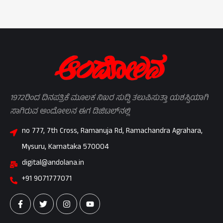
1972ರಿಂದ ದಿನಪತ್ರಿಕೆ ಮೂಲಕ ನಿಖರ ಸುದ್ದಿ ತಲುಪಿಸುತ್ತಾ ಯಶಸ್ವಿಯಾಗಿ
ಸಾಗಿರುವ ಆಂದೋಲನ ಈಗ ಡಿಜಿಟಲ್‌ನಲ್ಲಿ
no 777, 7th Cross, Ramanuja Rd, Ramachandra Agrahara,
Mysuru, Karnataka 570004
digital@andolana.in
+91 9071777071