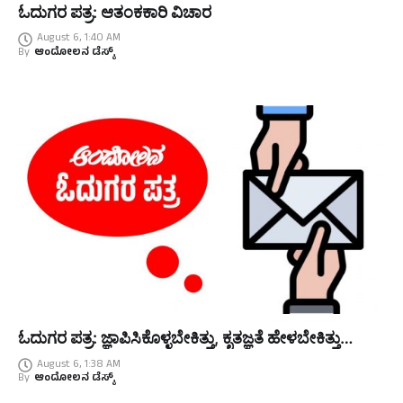
ಓದುಗರ ಪತ್ರ: ಆತಂಕಕಾರಿ ವಿಚಾರ
August 6, 1:40 AM
By
ಆಂದೋಲನ ಡೆಸ್ಕ್
ಓದುಗರ ಪತ್ರ: ಜ್ಞಾಪಿಸಿಕೊಳ್ಳಬೇಕಿತ್ತು, ಕೃತಜ್ಞತೆ ಹೇಳಬೇಕಿತ್ತು…
August 6, 1:38 AM
By
ಆಂದೋಲನ ಡೆಸ್ಕ್