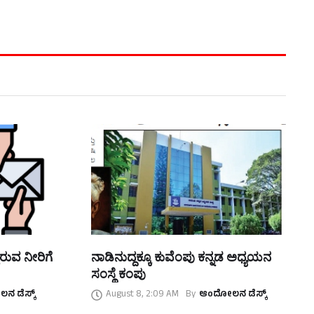
ಿರುವ ನೀರಿಗೆ
ನಾಡಿನುದ್ದಕ್ಕೂ ಕುವೆಂಪು ಕನ್ನಡ ಅಧ್ಯಯನ
ಸಂಸ್ಥೆ ಕಂಪು
 ಡೆಸ್ಕ್
August 8, 2:09 AM
By
ಆಂದೋಲನ ಡೆಸ್ಕ್