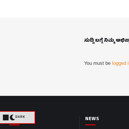
ಸುದ್ದಿ ಬಗ್ಗೆ ನಿಮ್ಮ ಅಭಿ
You must be
logged 
DARK
PAGES
NEWS