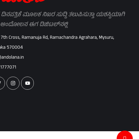
 ದಿನಪತ್ರಿಕೆ ಮೂಲಕ ನಿಖರ ಸುದ್ದಿ ತಲುಪಿಸುತ್ತಾ ಯಶಸ್ವಿಯಾಗಿ
 ಆಂದೋಲನ ಈಗ ಡಿಜಿಟಲ್‌ನಲ್ಲಿ
 7th Cross, Ramanuja Rd, Ramachandra Agrahara, Mysuru,
aka 570004
@andolana.in
71777071