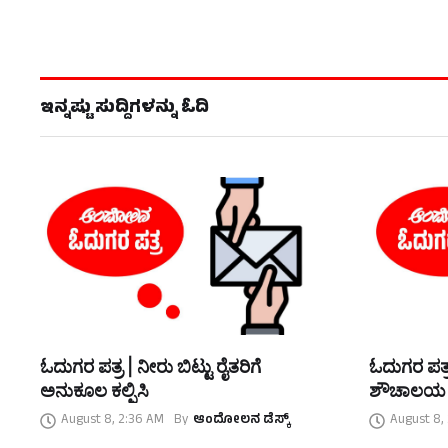
ಇನ್ನಷ್ಟು ಸುದ್ದಿಗಳನ್ನು ಓದಿ
ಓದುಗರ ಪತ್ರ | ನೀರು ಬಿಟ್ಟು ರೈತರಿಗೆ
ಓದುಗರ ಪತ್ರ
ಅನುಕೂಲ ಕಲ್ಪಿಸಿ
ಶೌಚಾಲಯ
August 8, 2:36 AM
By
ಆಂದೋಲನ ಡೆಸ್ಕ್
August 8,