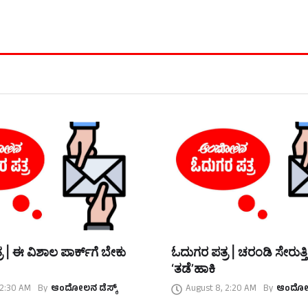
 | ಈ ವಿಶಾಲ ಪಾರ್ಕ್‌ಗೆ ಬೇಕು
ಓದುಗರ ಪತ್ರ | ಚರಂಡಿ ಸೇರುತ್ತ
‘ತಡೆ’ಹಾಕಿ
 2:30 AM
By
ಆಂದೋಲನ ಡೆಸ್ಕ್
August 8, 2:20 AM
By
ಆಂದೋಲನ