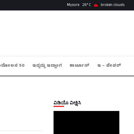
Mysore
26
broken clouds
ಂದೋಲನ 50
ಇದ್ದದ್ದು ಇದ್ಹಾಂಗ
ಕಾರ್ಟೂನ್
ಇ – ಪೇಪರ್
ವಿಡಿಯೊ ವೀಕ್ಷಿಸಿ