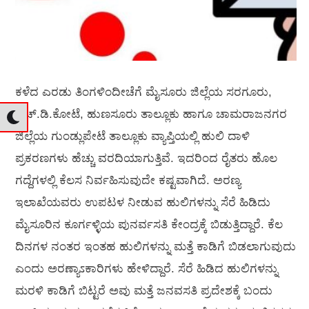
ಕಳೆದ ಎರಡು ತಿಂಗಳಿಂದೀಚೆಗೆ ಮೈಸೂರು ಜಿಲ್ಲೆಯ ಸರಗೂರು,
ಎಚ್.ಡಿ.ಕೋಟೆ, ಹುಣಸೂರು ತಾಲ್ಲೂಕು ಹಾಗೂ ಚಾಮರಾಜನಗರ
ಜಿಲ್ಲೆಯ ಗುಂಡ್ಲುಪೇಟೆ ತಾಲ್ಲೂಕು ವ್ಯಾಪ್ತಿಯಲ್ಲಿ ಹುಲಿ ದಾಳಿ
ಪ್ರಕರಣಗಳು ಹೆಚ್ಚು ವರದಿಯಾಗುತ್ತಿವೆ. ಇದರಿಂದ ರೈತರು ಹೊಲ
ಗದ್ದೆಗಳಲ್ಲಿ ಕೆಲಸ ನಿರ್ವಹಿಸುವುದೇ ಕಷ್ಟವಾಗಿದೆ. ಅರಣ್ಯ
ಇಲಾಖೆಯವರು ಉಪಟಳ ನೀಡುವ ಹುಲಿಗಳನ್ನು ಸೆರೆ ಹಿಡಿದು
ಮೈಸೂರಿನ ಕೂರ್ಗಳ್ಳಿಯ ಪುನರ್ವಸತಿ ಕೇಂದ್ರಕ್ಕೆ ಬಿಡುತ್ತಿದ್ದಾರೆ. ಕೆಲ
ದಿನಗಳ ನಂತರ ಇಂತಹ ಹುಲಿಗಳನ್ನು ಮತ್ತೆ ಕಾಡಿಗೆ ಬಿಡಲಾಗುವುದು
ಎಂದು ಅರಣ್ಯಾಽಕಾರಿಗಳು ಹೇಳಿದ್ದಾರೆ. ಸೆರೆ ಹಿಡಿದ ಹುಲಿಗಳನ್ನು
ಮರಳಿ ಕಾಡಿಗೆ ಬಿಟ್ಟರೆ ಅವು ಮತ್ತೆ ಜನವಸತಿ ಪ್ರದೇಶಕ್ಕೆ ಬಂದು