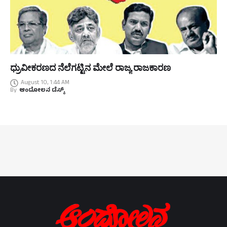
ಧ್ರುವೀಕರಣದ ನೆಲೆಗಟ್ಟಿನ ಮೇಲೆ ರಾಜ್ಯ ರಾಜಕಾರಣ
August 10, 1:44 AM
By
ಆಂದೋಲನ ಡೆಸ್ಕ್