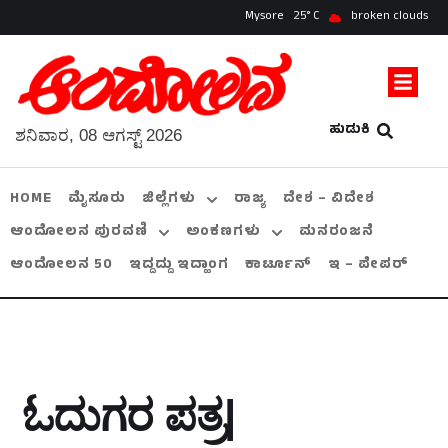
Mysore
25
broken clouds
ಹುಡುಕಿ
ಶನಿವಾರ, 08 ಆಗಸ್ಟ್ 2026
HOME
ಮೈಸೂರು
ಜಿಲ್ಲೆಗಳು
ರಾಜ್ಯ
ದೇಶ – ವಿದೇಶ
ಆಂದೋಲನ ಪುರವಣಿ
ಅಂಕಣಗಳು
ಮನರಂಜನೆ
ಆಂದೋಲನ 50
ಇದ್ದದ್ದು ಇದ್ಹಾಂಗ
ಕಾರ್ಟೂನ್
ಇ – ಪೇಪರ್
ಓದುಗರ ಪತ್ರ|