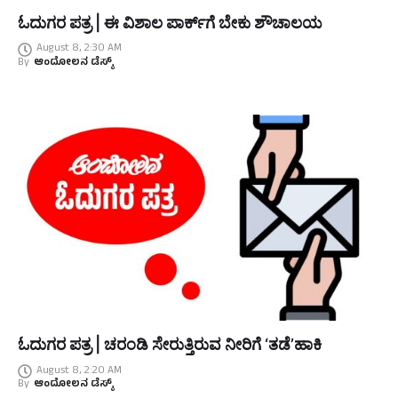
ಓದುಗರ ಪತ್ರ | ಈ ವಿಶಾಲ ಪಾರ್ಕ್‌ಗೆ ಬೇಕು ಶೌಚಾಲಯ
August 8, 2:30 AM
By
ಆಂದೋಲನ ಡೆಸ್ಕ್
ಓದುಗರ ಪತ್ರ | ಚರಂಡಿ ಸೇರುತ್ತಿರುವ ನೀರಿಗೆ ‘ತಡೆ’ಹಾಕಿ
August 8, 2:20 AM
By
ಆಂದೋಲನ ಡೆಸ್ಕ್