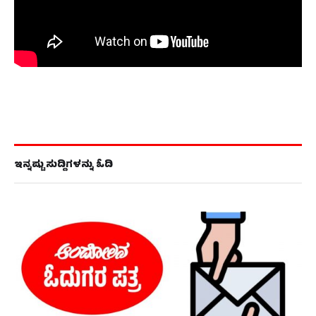
ಇನ್ನಷ್ಟು ಸುದ್ದಿಗಳನ್ನು ಓದಿ