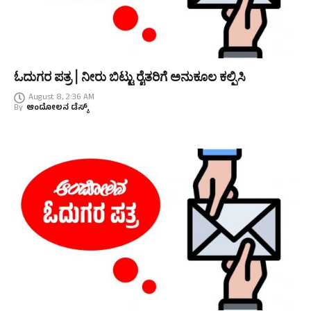
ಓದುಗರ ಪತ್ರ | ನೀರು ಬಿಟ್ಟು ರೈತರಿಗೆ ಅನುಕೂಲ ಕಲ್ಪಿಸಿ
August 8, 2:36 AM
By
ಆಂದೋಲನ ಡೆಸ್ಕ್