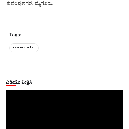
ಕುವೆಂಪುನಗರ, ಮೈಸೂರು.
Tags:
readers letter
ವಿಡಿಯೊ ವೀಕ್ಷಿಸಿ