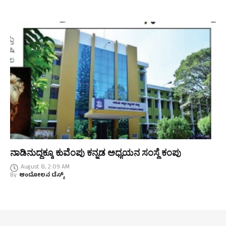
ನಾಡಿನುದ್ದಕ್ಕೂ ಕುವೆಂಪು ಕನ್ನಡ ಅಧ್ಯಯನ ಸಂಸ್ಥೆ ಕಂಪು
August 8, 2:09 AM
By
ಆಂದೋಲನ ಡೆಸ್ಕ್