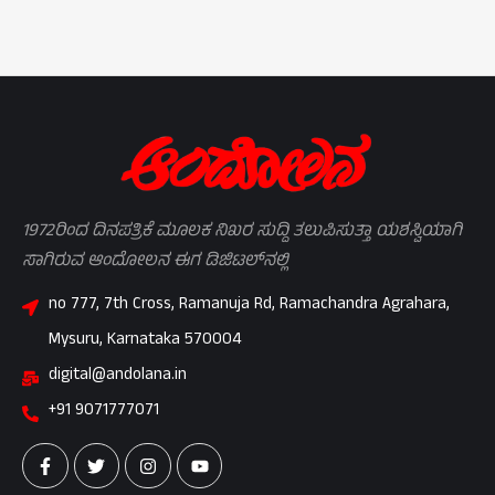
1972ರಿಂದ ದಿನಪತ್ರಿಕೆ ಮೂಲಕ ನಿಖರ ಸುದ್ದಿ ತಲುಪಿಸುತ್ತಾ ಯಶಸ್ವಿಯಾಗಿ
ಸಾಗಿರುವ ಆಂದೋಲನ ಈಗ ಡಿಜಿಟಲ್‌ನಲ್ಲಿ
no 777, 7th Cross, Ramanuja Rd, Ramachandra Agrahara,
Mysuru, Karnataka 570004
digital@andolana.in
+91 9071777071