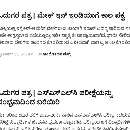
ಓದುಗರ ಪತ್ರ | ಮೇಕ್ ಇನ್ ಇಂಡಿಯಾಗೆ ಕಾಲ ಪಕ್ವ
ೊಲ್ಲಿಯಲ್ಲಿ ಇಸ್ರೇಲ್-ಅಮೆರಿಕ ದೇಶಗಳು ಜಂಟಿಯಾಗಿ ಇರಾನ್ ವಿರುದ್ಧ ಸಾರಿರುವ 
ಿನೇ ಉಗ್ರಸ್ವರೂಪ ಪಡೆಯುತ್ತಿದ್ದು, ಇಡೀ ವಿಶ್ವಕ್ಕೆ ಕಂಟಕಪ್ರಾಯವಾಗಿದೆ. ಭಾರತ ಸೇರಿದ
ಲವಾರು ದೇಶಗಳು ಇಂಧನದ ಕೊರತೆಯಿಂದ ವಿಶೇಷವಾಗಿ ವಾಣಿಜ್ಯ ಅನಿಲ ಕೊರತೆ
ಳಲುತ್ತಿವೆ. ಬೆಂಗಳೂರಿನಂತಹ ಮಹಾನಗರದಲ್ಲಿ ಹೋಟೆಲ್‌ಗಳು ಮುಚ್ಚುತ್ತಿವೆ. …
March 25
,
6:12 AM
By 
ಆಂದೋಲನ ಡೆಸ್ಕ್
ಓದುಗರ ಪತ್ರ | ಎಸ್‌ಎಸ್‌ಎಲ್‌ಸಿ ಪರೀಕ್ಷೆಯನ್ನು
ಸಂಭ್ರಮದಿಂದ ಬರೆಯಿರಿ
ಾ.18ರಿಂದ ಏ.2ರ ವರೆಗೆ 2025-26ನೇ ಸಾಲಿನ ಎಸ್‌ಎಸ್‌ಎಲ್‌ಸಿ ಪರೀಕ್ಷೆ ನಡೆಯಲಿ
ರೀಕ್ಷೆ ವಿದ್ಯಾರ್ಥಿಗಳ ಜೀವನದ ಪ್ರಮುಖ ಘಟ್ಟವಾಗಿದೆ. ಪರೀಕ್ಷೆಯ ಬಗ್ಗೆ ವಿದ್ಯಾರ್ಥಿಗಳಲ
ಯವನ್ನು ನಿವಾರಿಸಿ ವಿಶೇಷ ಬೋಧನೆ ಮಾಡಿ ಅವರನ್ನು ಪರೀಕ್ಷೆಗೆ ಸಿದ್ಧಗೊಳಿಸಲಾಗಿದ