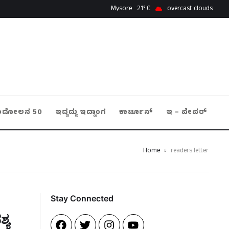
Mysore
21
overcast clouds
ಂದೋಲನ 50
ಇದ್ದದ್ದು ಇದ್ಹಾಂಗ
ಕಾರ್ಟೂನ್
ಇ – ಪೇಪರ್
Home
readers letter
Stay Connected​
್ಯ