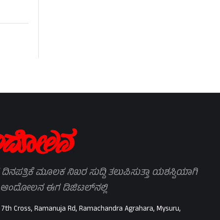
 ದಿನಪತ್ರಿಕೆ ಮೂಲಕ ನಿಖರ ಸುದ್ದಿ ತಲುಪಿಸುತ್ತಾ ಯಶಸ್ವಿಯಾಗಿ
 ಆಂದೋಲನ ಈಗ ಡಿಜಿಟಲ್‌ನಲ್ಲಿ
 7th Cross, Ramanuja Rd, Ramachandra Agrahara, Mysuru,