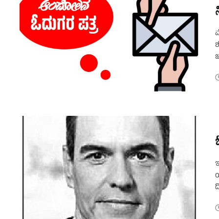
ಮ
ಶ
ಜ
ಒ
ಇ
ಯ
ದ
ಬ