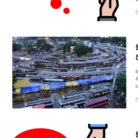
ಮ
ಬ
ಸ
ದ
ಉ