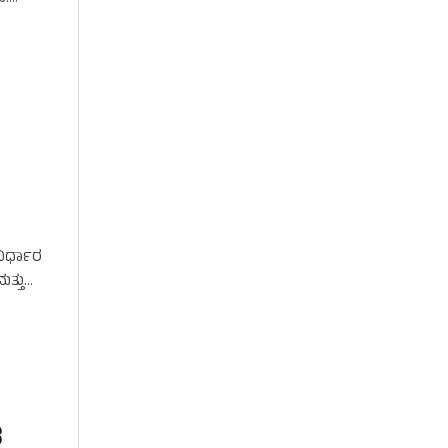
ಿರ್ಧಾರ
ತ್ತು
ರ