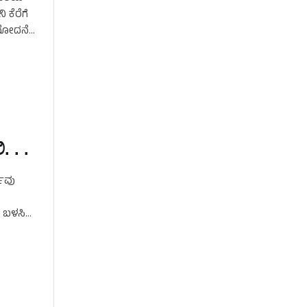
 ಕೆರೆಗೆ
ುಮೋದನೆ
 . .
ಯವು
್ ಬಳಸಿ