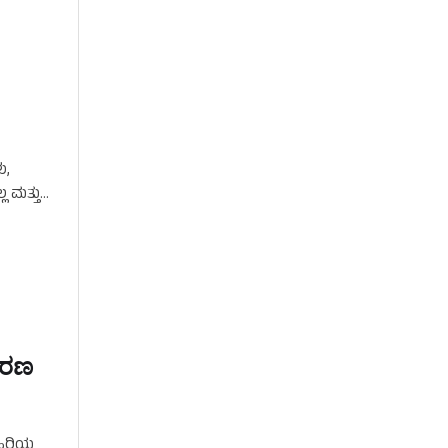
ು,
ಲ ಮತ್ತು
ಮಕರಣ
 ಹಿರಿಯ