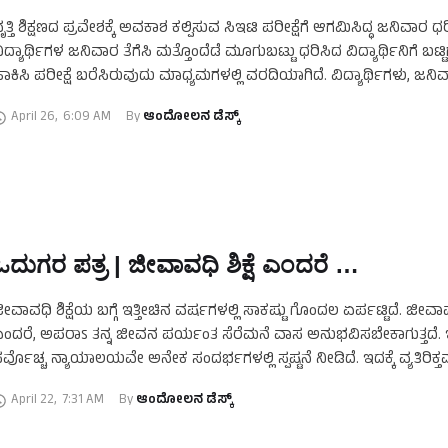
ೃತ್ತಿ ಶಿಕ್ಷಣದ ಪ್ರವೇಶಕ್ಕೆ ಅವಕಾಶ ಕಲ್ಪಿಸುವ ಸಿಇಟಿ ಪರೀಕ್ಷೆಗೆ ಆಗಮಿಸಿದ್ಧ ಜನಿವಾರ ಧ
ಿದ್ಯಾರ್ಥಿಗಳ ಜನಿವಾರ ತೆಗೆಸಿ ಮತ್ತೊಂದೆಡೆ ಮೂಗುಬಟ್ಟು ಧರಿಸಿದ ವಿದ್ಯಾರ್ಥಿನಿಗೆ ಬಟ್ಟಿಗೆ
ಾಕಿಸಿ ಪರೀಕ್ಷೆ ಬರೆಸಿರುವುದು ಮಾಧ್ಯಮಗಳಲ್ಲಿ ವರದಿಯಾಗಿದೆ. ವಿದ್ಯಾರ್ಥಿಗಳು, ಜನಿವ
ಥವಾ ಮೂಗುಬಟ್ಟಿನಲ್ಲಿ ತಂತ್ರಾಂಶ ಇಟ್ಟು, …
April 26
,
6:09 AM
By 
ಆಂದೋಲನ ಡೆಸ್ಕ್
ಓದುಗರ ಪತ್ರ | ಜೀವಾವಧಿ ಶಿಕ್ಷೆ ಎಂದರೆ …
ೀವಾವಧಿ ಶಿಕ್ಷೆಯ ಬಗ್ಗೆ ಇತ್ತೀಚಿನ ವರ್ಷಗಳಲ್ಲಿ ಸಾಕಷ್ಟು ಗೊಂದಲ ಏರ್ಪಟ್ಟಿದೆ. ಜೀವಾವಧಿ
ಂದರೆ, ಅಪರಾಽ ತನ್ನ ಜೀವನ ಪರ್ಯಂತ ಸೆರೆಮನೆ ವಾಸ ಅನುಭವಿಸಬೇಕಾಗುತ್ತದೆ. ಇ
ರ್ವೊಚ್ಚ ನ್ಯಾಯಾಲಯವೇ ಅನೇಕ ಸಂದರ್ಭಗಳಲ್ಲಿ ಸ್ಪಷ್ಟನೆ ನೀಡಿದೆ. ಇದಕ್ಕೆ ವ್ಯತಿರಿಕ್ತವ
ೀವಾವಧಿ ಶಿಕ್ಷೆ …
April 22
,
7:31 AM
By 
ಆಂದೋಲನ ಡೆಸ್ಕ್