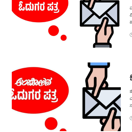
ವ
ವ
ಹ
ಅ
ಜ
ಎ
ಸ
ಜ