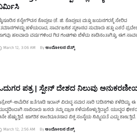
ನಿರ್ಮಿಸಿ
ೈಸೂರಿನ ಕನ್ನೇಗೌಡನ ಕೊಪ್ಪಲು (ಕೆ. ಜಿ. ಕೊಪ್ಪಲು) ಮತ್ತು ಜಯನಗರಕ್ಕೆ ಸೇರಿದ
ತಮಾನಗಳಷ್ಟು ಹಳೆಯದಾದ, ಸಾರ್ವಜನಿಕ ಸ್ಮಶಾನದ ಸುಮಾರು ಹತ್ತು ಎಕರೆ ಪ್ರದ
ಾಗವು ಹಲವಾರು ವರ್ಷಗಳಿಂದ ಗಿಡ ಗಂಟಿಗಳು ಬೆಳೆದು ಕಾಡಿನಂತಾಗಿತ್ತು, ಈಗ ಸಾರ
ತ್ತಾಯದ ಮೇರೆಗೆ ಈ ಜಾಗವನ್ನು …
March 12
,
3:06 AM
By 
ಆಂದೋಲನ ಡೆಸ್ಕ್
ಓದುಗರ ಪತ್ರ | ಸ್ಪೇನ್ ದೇಶದ ನಿಲುವು ಅನುಕರಣೀ
ಸ್ರೇಲ್-ಅಮೆರಿಕ ಜತೆಗೂಡಿ ಇರಾನ್ ವಿರುದ್ಧ ಸಮರ ಸಾರಿ 12ದಿನಗಳು ಕಳೆದಿದ್ದು, ಈ
ುದ್ಧದಿಂದಾಗಿ ಸಾವಿರಾರು ಜನರು ತಮ್ಮ ಪ್ರಾಣ ಕಳೆದುಕೊಳ್ಳುತ್ತಿದ್ದಾರೆ. ಯುದ್ಧದ ಭೀಕರ
ಿನೇ ಹೆಚ್ಚುತ್ತಿದೆ. ಜಾಗತಿಕ ಶಾಂತಿದೂತನಾದ ವಿಶ್ವ ಸಂಸ್ಥೆಯ ನಿಷ್ಕ್ರಿಯತೆ ಎದ್ದು ಕಾಣುತ್ತಿದೆ
ೇಡದ ಯುದ್ಧದಿಂದಾಗಿ …
March 12
,
2:56 AM
By 
ಆಂದೋಲನ ಡೆಸ್ಕ್