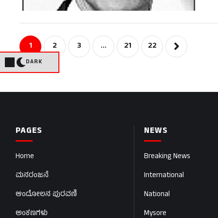
1
2
3
…
21
22
DARK
PAGES
NEWS
Home
Breaking News
ಮನರಂಜನೆ
International
ಆಂದೋಲನ ಪುರವಣಿ
National
ಅಂಕಣಗಳು
Mysore