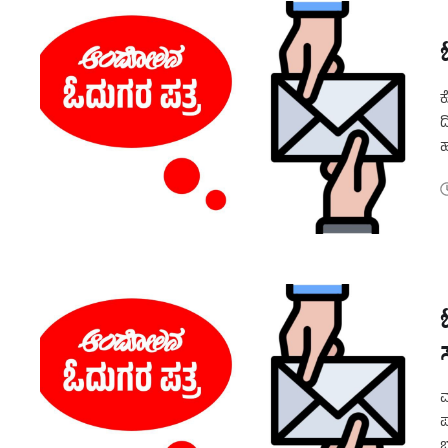
ಕ
ದ
ಹ
ಬ
ಮ
ಪ
ಭ