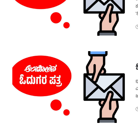
ಕ
ನ
ಭ
ಎ
ಜ
ಮ