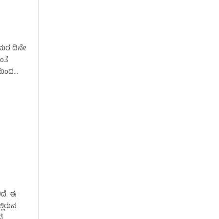
ಸಮರ ದಿನೇ
ಂತೆ
ಯಿಂದ
ದೆ. ಈ
್ಲಿರುವ
ೆ.