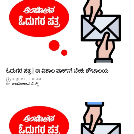
ಓದುಗರ ಪತ್ರ | ಈ ವಿಶಾಲ ಪಾರ್ಕ್‌ಗೆ ಬೇಕು ಶೌಚಾಲಯ
August 8, 2:30 AM
By
ಆಂದೋಲನ ಡೆಸ್ಕ್