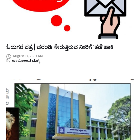
ಓದುಗರ ಪತ್ರ | ಚರಂಡಿ ಸೇರುತ್ತಿರುವ ನೀರಿಗೆ ‘ತಡೆ’ಹಾಕಿ
August 8, 2:20 AM
By
ಆಂದೋಲನ ಡೆಸ್ಕ್