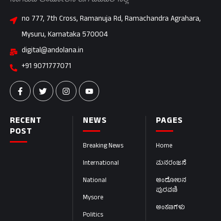
no 777, 7th Cross, Ramanuja Rd, Ramachandra Agrahara,
Mysuru, Karnataka 570004
digital@andolana.in
+91 9071777071
RECENT
NEWS
PAGES
POST
Breaking News
Home
International
ಮನರಂಜನೆ
National
ಆಂದೋಲನ
ಪುರವಣಿ
Mysore
ಅಂಕಣಗಳು
Politics