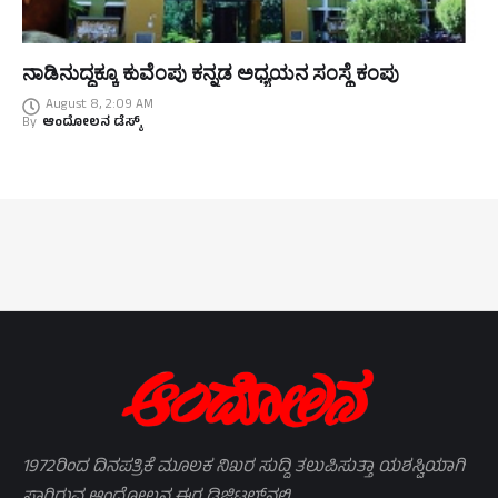
ನಾಡಿನುದ್ದಕ್ಕೂ ಕುವೆಂಪು ಕನ್ನಡ ಅಧ್ಯಯನ ಸಂಸ್ಥೆ ಕಂಪು
August 8, 2:09 AM
By
ಆಂದೋಲನ ಡೆಸ್ಕ್
1972ರಿಂದ ದಿನಪತ್ರಿಕೆ ಮೂಲಕ ನಿಖರ ಸುದ್ದಿ ತಲುಪಿಸುತ್ತಾ ಯಶಸ್ವಿಯಾಗಿ
ಸಾಗಿರುವ ಆಂದೋಲನ ಈಗ ಡಿಜಿಟಲ್‌ನಲ್ಲಿ