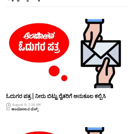
ಓದುಗರ ಪತ್ರ | ನೀರು ಬಿಟ್ಟು ರೈತರಿಗೆ ಅನುಕೂಲ ಕಲ್ಪಿಸಿ
August 8, 2:36 AM
By
ಆಂದೋಲನ ಡೆಸ್ಕ್