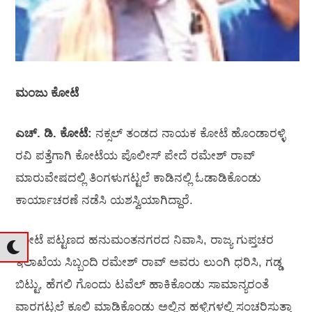
ಮಂಜು ಕೋಟೆ
ಎಚ್. ಡಿ. ಕೋಟೆ:
ನಕ್ಸಲ್ ತಂಡದ ನಾಯಕ ಕೋಟೆ ಹೊಂಡಾರಳ್ಳಿ
ರವಿ ಪತ್ತೆಗಾಗಿ ಕೋಟೆಯ ಪೊಲೀಸ್ ಪೇದೆ ರಮೇಶ್ ರಾವ್
ಮಾರುವೇಷದಲ್ಲಿ ತಿಂಗಳುಗಟ್ಟಲೆ ಕಾಡಿನಲ್ಲಿ ಓಡಾಡಿಕೊಂಡು
ಕಾರ್ಯಾಚರಣೆ ನಡೆಸಿ ಯಶಸ್ವಿಯಾಗಿದ್ದಾರೆ.
ಕೋಟೆ ಪಟ್ಟಣದ ಹನುಮಂತನಗರದ ನಿವಾಸಿ, ರಾಜ್ಯ ಗುಪ್ತಚರ
ಇಲಾಖೆಯ ಸಿಬ್ಬಂದಿ ರಮೇಶ್ ರಾವ್ ಅವರು ಲುಂಗಿ ಧರಿಸಿ, ಗಡ್ಡ
ಬಿಟ್ಟು, ಹೆಗಲಿ ಗೊಂದು ಟವೆಲ್ ಹಾಕಿಕೊಂಡು ಸಾಮಾನ್ಯರಂತೆ
ವಾರಗಟ್ಟಲೆ ಕೂಲಿ ಮಾಡಿಕೊಂಡು ಅಲ್ಲಿನ ಹಳ್ಳಿಗಳಲ್ಲಿ ಸಂಚರಿಸುತ್ತಾ