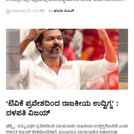
ತಿಳಿಸಿದ್ದಾರೆ. ಮೃತ ವ್ಯಕ್ತಿಯನ್ನು ಮಹಾರಾಷ್ಟ್ರ ಮೂಲದ ಸೂರಜ್ ಎಂದು ಗುರುತಿಸಲಾಗಿದೆ.
ರ‍್ಯಾಲಿ ವೇಳೆ ಸೂರಜ್‌ಗೆ …
February 13
,
2:27 PM
By 
ಚಂದು ಸಿಎನ್
‘ಟಿವಿಕೆ ಪ್ರವೇಶದಿಂದ ರಾಜಕೀಯ ಉದ್ವಿಗ್ನ’ :
ದಳಪತಿ ವಿಜಯ್‌
ಚೆನ್ನೈ : ನಮ್ಮ ಪಕ್ಷದ ಪ್ರವೇಶದಿಂದ ತಮಿಳುನಾಡು ರಾಜಕೀಯ ಉದ್ವಿಗ್ನಗೊಂಡಿದೆ ಎಂದು
ದಳಪತಿ ವಿಜಯ್ ಹೇಳಿಕೊಂಡಿದ್ದಾರೆ. ಮುಂಬರುವ ತಮಿಳುನಾಡಿನ ವಿಧಾನಸಭಾ