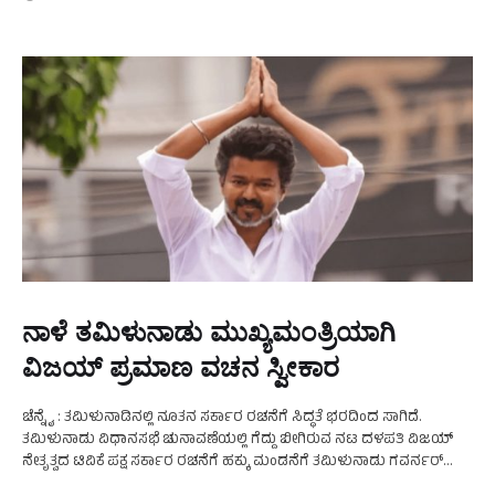
ನಾಳೆ ತಮಿಳುನಾಡು ಮುಖ್ಯಮಂತ್ರಿಯಾಗಿ
ವಿಜಯ್‌ ಪ್ರಮಾಣ ವಚನ ಸ್ವೀಕಾರ
ಚೆನ್ನೈ : ತಮಿಳುನಾಡಿನಲ್ಲಿ ನೂತನ ಸರ್ಕಾರ ರಚನೆಗೆ ಸಿದ್ಧತೆ ಭರದಿಂದ ಸಾಗಿದೆ.
ತಮಿಳುನಾಡು ವಿಧಾನಸಭೆ ಚುನಾವಣೆಯಲ್ಲಿ ಗೆದ್ದು ಬೀಗಿರುವ ನಟ ದಳಪತಿ ವಿಜಯ್​
ನೇತೃತ್ವದ ಟಿವಿಕೆ ಪಕ್ಷ ಸರ್ಕಾರ ರಚನೆಗೆ ಹಕ್ಕು ಮಂಡನೆಗೆ ತಮಿಳುನಾಡು ಗವರ್ನರ್
ರಾಜೇಂದ್ರ ಅರ್ಲೇಕರ್ ಅವರನ್ನು ಭೇಟಿಯಾಗಿದ್ದಾರೆ. …