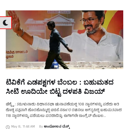
ಟಿವಿಕೆಗೆ ಎಡಪಕ್ಷಗಳ ಬೆಂಬಲ : ಬಹುಮತದ
ಸೀಟಿ ಊದಿಯೇ ಬಿಟ್ಟ ದಳಪತಿ ವಿಜಯ್‌
ಚೆನ್ನೈ : ತಮಿಳುನಾಡು ವಿಧಾನಸಭಾ ಚುನಾವಣೆಯಲ್ಲಿ 108 ಸ್ಥಾನಗಳನ್ನು ಪಡೆದು ಅತಿ
ದೊಡ್ಡ ಪಕ್ಷವಾಗಿ ಹೊರಹೊಮ್ಮಿದ್ದ ಟಿವಿಕೆ ಸರ್ಕಾರ ರಚಿಸಲು ಅಗತ್ಯವಿದ್ದ ಬಹುಮತವಾದ
118 ಸ್ಥಾನಗಳನ್ನು ಪಡೆಯಲು ಪರದಾಡಿತ್ತು. ಈಗಾಗಲೇ ಕಾಂಗ್ರೆಸ್ ಬೆಂಬಲ
ಘೋಷಿಸಿದ್ದರೂ ಇನ್ನೂ 5 ಶಾಸಕರ ಬೆಂಬಲದ ಅಗತ್ಯವಿತ್ತು. …
May 8
,
11:44 AM
By 
ಆಂದೋಲನ ಡೆಸ್ಕ್