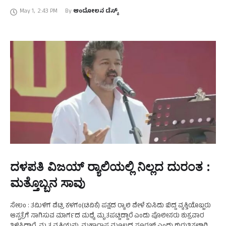
ಉತ್ತರಕ್ಕೆ ಮೇ …
May 1
,
2:43 PM
By 
ಆಂದೋಲನ ಡೆಸ್ಕ್
ದಳಪತಿ ವಿಜಯ್‌ ರ‍್ಯಾಲಿಯಲ್ಲಿ ನಿಲ್ಲದ ದುರಂತ :
ಮತ್ತೊಬ್ಬನ ಸಾವು
ಸೇಲಂ : ತಮಿಳಿಗ ವೆಟ್ರಿ ಕಳಗಂ(ಟಿವಿಕೆ) ಪಕ್ಷದ ರ‍್ಯಾಲಿ ವೇಳೆ ಕುಸಿದು ಬಿದ್ದ ವ್ಯಕ್ತಿಯೊಬ್ಬರು
ಆಸ್ಪತ್ರೆಗೆ ಸಾಗಿಸುವ ಮಾರ್ಗದ ಮಧ್ಯೆ ಮೃತಪಟ್ಟಿದ್ದಾರೆ ಎಂದು ಪೊಲೀಸರು ಶುಕ್ರವಾರ