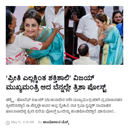
ʻಪ್ರೀತಿ ಎಲ್ಲಕ್ಕಿಂತ ಶಕ್ತಿಶಾಲಿʼ ವಿಜಯ್‌
ಮುಖ್ಯಮಂತ್ರಿ ಆದ ಬೆನ್ನಲ್ಲೇ ತ್ರಿಶಾ ಪೋಸ್ಟ್‌
ಚೆನ್ನೈ : ಜೋಸೆಫ್‌ ವಿಜಯ್ ತಮಿಳುನಾಡಿನ 9ನೇ ಮುಖ್ಯಮಂತ್ರಿಯಾಗಿ ಪ್ರಮಾಣವಚನ
ಸ್ವೀಕರಿಸಿದ್ದಾರೆ. ಈ ಬೆನ್ನಲ್ಲೇ ಅವರ ಆಪ್ತ ಸ್ನೇಹಿತೆ, ನಟಿ ತ್ರಿಷಾ ಕೃಷ್ಣನ್ ಸಾಮಾಜಿಕ
ಜಾಲತಾಣದಲ್ಲಿ ಪ್ರೀತಿ ಕುರಿತು ಪೋಸ್ಟ್‌ ಒಂದನ್ನು ಹಂಚಿಕೊಂಡಿದ್ದಾರೆ. ಭಾನುವಾರ
ಚೆನ್ನೈನ ಜವಾಹರಲಾಲ್ ನೆಹರು ಒಳಾಂಗಣ ಕ್ರೀಡಾಂಗಣದಲ್ಲಿ …
May 11
,
9:14 AM
By 
ಆಂದೋಲನ ಡೆಸ್ಕ್