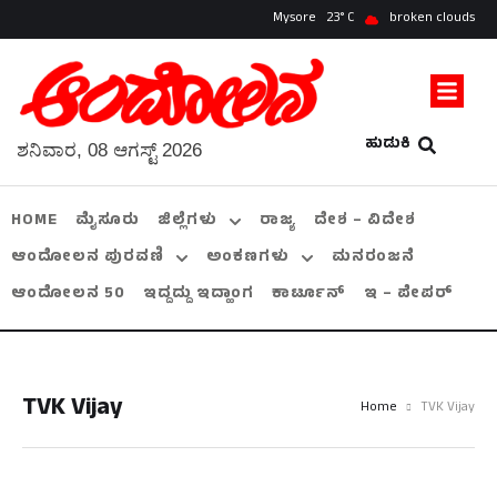
Mysore
23
broken clouds
ಹುಡುಕಿ
ಶನಿವಾರ, 08 ಆಗಸ್ಟ್ 2026
HOME
ಮೈಸೂರು
ಜಿಲ್ಲೆಗಳು
ರಾಜ್ಯ
ದೇಶ – ವಿದೇಶ
ಆಂದೋಲನ ಪುರವಣಿ
ಅಂಕಣಗಳು
ಮನರಂಜನೆ
ಆಂದೋಲನ 50
ಇದ್ದದ್ದು ಇದ್ಹಾಂಗ
ಕಾರ್ಟೂನ್
ಇ – ಪೇಪರ್
TVK Vijay
Home
TVK Vijay