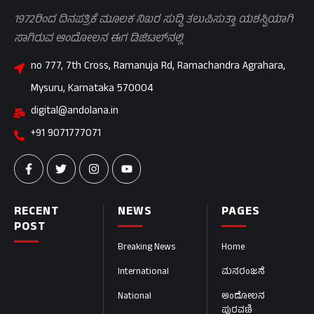
1972ರಿಂದ ದಿನಪತ್ರಿಕೆ ಮೂಲಕ ನಿಖರ ಸುದ್ದಿ ತಲುಪಿಸುತ್ತಾ ಯಶಸ್ವಿಯಾಗಿ
ಸಾಗಿರುವ ಆಂದೋಲನ ಈಗ ಡಿಜಿಟಲ್‌ನಲ್ಲಿ
no 777, 7th Cross, Ramanuja Rd, Ramachandra Agrahara,
Mysuru, Karnataka 570004
digital@andolana.in
+91 9071777071
RECENT
NEWS
PAGES
POST
Breaking News
Home
International
ಮನರಂಜನೆ
National
ಆಂದೋಲನ
ಪುರವಣಿ