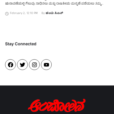
ಚುನಾವಣೆಯಲ್ಲಿ ಗೆಲುವು ಸಾಧಿಸಲು ಮತ್ತು ರಾಜಕೀಯ ಮನ್ನಣೆ ಪಡೆಯಲು ತಮ್ಮ
ಪಕ್ಷದ ಕಾರ್ಯಕರ್ತರಿಗೆ ಅವರು ಕರೆ ನೀಡಿದ್ದಾರೆ. ನನ್ನ ಪ್ರೀತಿಸುವ …
February 2
,
12:10 PM
By 
ಚಂದು ಸಿಎನ್
Stay Connected​