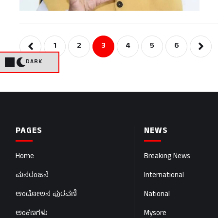
1
2
3
4
5
6
DARK
PAGES
NEWS
Home
Breaking News
ಮನರಂಜನೆ
International
ಆಂದೋಲನ ಪುರವಣಿ
National
ಅಂಕಣಗಳು
Mysore