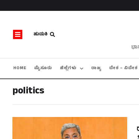
ಹುಡುಕಿ
ಭಾನ
HOME
ಮೈಸೂರು
ಜಿಲ್ಲೆಗಳು
ರಾಜ್ಯ
ದೇಶ – ವಿದೇಶ
politics