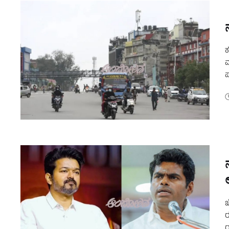
ಕ
ಮ
ಪ
ನ
ಚ
ರ
ರ