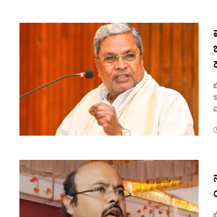
ಬ
ಇ
ಮ
ಸ
ಬ