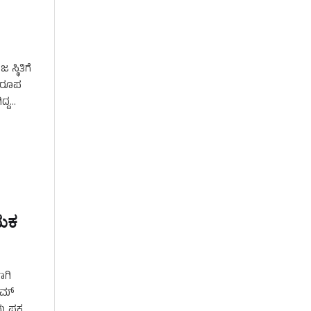
್ಥಿತಿಗೆ
ಸಾರೂಪ
ದ್ದ
ಾಯಕ
ಾಗಿ
 ಕಮ್
 ಪಕ್ಷ