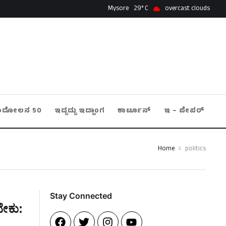
Mysore
29
overcast clouds
ಂದೋಲನ 50
ಇದ್ದದ್ದು ಇದ್ಹಾಂಗ
ಕಾರ್ಟೂನ್
ಇ – ಪೇಪರ್
Home
politics
Stay Connected​
ೇಕು: