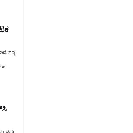
ೋಟಕ
ದೆ. ಸದ್ಯ
ಿಎಂ
‌ಸಿ
ದು, ನಮ್ಮ