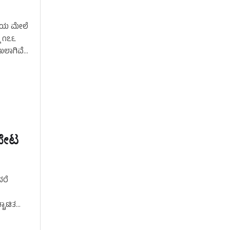
ದಿಯ ಮೇಲೆ
ಿ ೧೭೬
ಖಲಾಗಿವೆ
 ಪೇಟ
ರೆ
ಿ
ಚಾಟಿತ