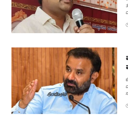
ತ
ಮ
ಸ
ಬ
ವ
ಸ
ಮ