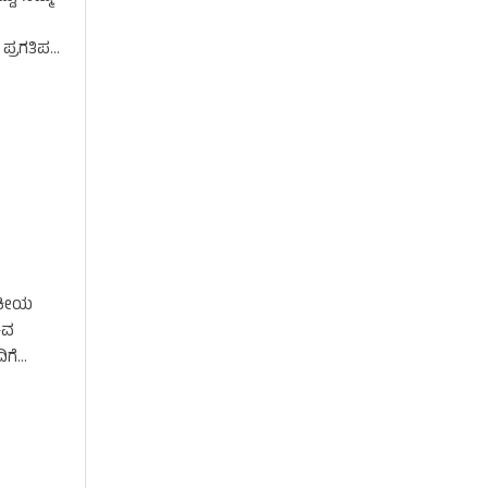
 ಪ್ರಗತಿಪರ
ಾಜಕೀಯ
ಿವ
ಿಗೆ