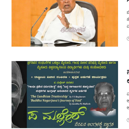
ಬ
ಹ
ಮ
ಡ
ವ
ಆ
ಅ
ಸ