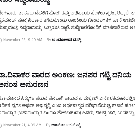
ೆಂಗಳೂರು: ಶಾಸಕರು ದೆಹಲಿಗೆ ಹೋಗಿ ತಮ್ಮ ಅಭಿಪ್ರಾಯ ಹೇಳಲು ಸ್ವತಂತ್ರರಿದ್ದಾರೆ. 
ೈಕಮಂಡ್‌ ಸೂಕ್ತ ನಿರ್ಧಾರ ತೆಗೆದುಕೊಂಡು ರಾಜಕೀಯ ಗೊಂದಲಗಳಿಗೆ ಕೊನೆ ಆಡಬ
ುಖ್ಯಮಂತ್ರಿ ಸಿದ್ದರಾಮಯ್ಯ ಒತ್ತಾಯಿಸಿದ್ದಾರೆ. ಸುದ್ದಿಗಾರರೊಂದಿಗೆ ಮಾತನಾಡಿರುವ ಅ
ಿ.ಕೆ.ಶಿವಕುಮಾರ್‌ ಬಣದ ಕೆಲ ಶಾಸಕರು ದೆಹಲಿಗೆ ಹೋಗಿರುವ …
November 25
,
9:40 AM
By 
ಆಂದೋಲನ ಡೆಸ್ಕ್
ನಾ.ದಿವಾಕರ ವಾರದ ಅಂಕಣ: ಜನಪರ ಗಟ್ಟಿ ದನಿಯ
ಅನಂತ ಅನುರಣನ
ರ್ತಮಾನದ ಸಿಕ್ಕುಗಳ ನಡುವೆ ನೆನಪಾಗಿ ಕಾಡುವ ಪ.ಮಲ್ಲೇಶ್ 21ನೇ ಶತಮಾನದಲ್ಲಿ
ರ್ಥಿಕ ಪ್ರಗತಿ ಅಥವಾ ಅಭಿವೃದ್ಧಿ ಎಂಬ ಅರ್ಥಶಾಸ್ತ್ರದ ಪರಿಭಾಷೆಯಲ್ಲಿ, ಕಾಣದೆ ಹ
ಸಂಖ್ಯಾತ (ಬಹುಸಂಖ್ಯಾತ ಎಂದೂ ಹೇಳಬಹುದು) ಜನರು, ವಿಭಿನ್ನ ಜಾತಿ, ಬುಡಕಟ್ಟು,
ಮುದಾಯ, ಭಾಷೆ ಮತ್ತು ಧರ್ಮಗಳನ್ನು …
November 21
,
4:09 AM
By 
ಆಂದೋಲನ ಡೆಸ್ಕ್