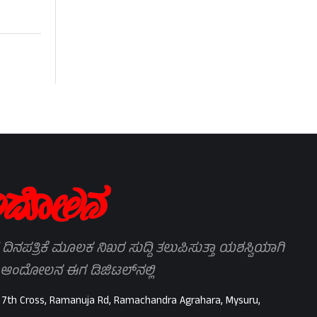
 ದಿನಪತ್ರಿಕೆ ಮೂಲಕ ನಿಖರ ಸುದ್ದಿ ತಲುಪಿಸುತ್ತಾ ಯಶಸ್ವಿಯಾಗಿ
 ಆಂದೋಲನ ಈಗ ಡಿಜಿಟಲ್‌ನಲ್ಲಿ
 7th Cross, Ramanuja Rd, Ramachandra Agrahara, Mysuru,