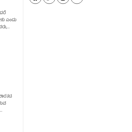
ಆದರೆ
ೇಕು ಎಂದು
ವರು,
 ಭಾರತದ
ೋಗುವ