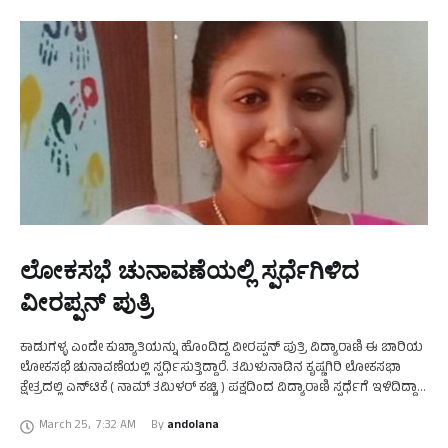
ಲೋಕಸಭೆ ಚುನಾವಣೆಯಲ್ಲಿ ಸ್ಪರ್ಧೆಗಿಳಿದ
ವೀರಪ್ಪನ್‌ ಪುತ್ರಿ
ಕಾಡುಗಳ್ಳ ಎಂದೇ ಕುಖ್ಯಾತಿಯನ್ನು ಹೊಂದಿದ್ದ ವೀರಪ್ಪನ್‌ ಪುತ್ರಿ ವಿದ್ಯಾರಾಣಿ ಈ ಬಾರಿಯ
ಲೋಕಸಭೆ ಚುನಾವಣೆಯಲ್ಲಿ ಸ್ಪರ್ಧಿಸುತ್ತಿದ್ದಾರೆ. ತಮಿಳುನಾಡಿನ ಕೃಷ್ಣಗಿರಿ ಲೋಕಸಭಾ
ಕ್ಷೇತ್ರದಲ್ಲಿ ಎನ್‌ಟಿಕೆ ( ನಾಮ್‌ ತಮಿಳರ್‌ ಕಚ್ಚಿ ) ಪಕ್ಷದಿಂದ ವಿದ್ಯಾರಾಣಿ ಸ್ಪರ್ಧೆಗೆ ಇಳಿದಿದ್ದಾರೆ.
ತಮಿಳುನಾಡು ಬಿಜೆಪಿ ಯುವ ಘಟಕದ …
March 25
,
7:32 AM
By 
andolana