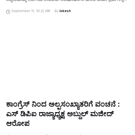
ಸಿದ್ದರಾಮಯ್ಯ ತಿರುಗೇಟು ನೀಡಿದರು. ಆದಿಚುಂಚನಗಿರಿ ಮಠದ ಕಾರ್ಯಕ್ರಮಗಳಲ್ಲಿ
ಭಾಗವಹಿಸಲು ಮೈಸೂರಿಗೆ ಬಂದಿದ್ದ ಅವರು, ಮಂಡಕಳ್ಳಿ ವಿಮಾನ ನಿಲ್ದಾಣದಲ್ಲಿ
September 11
,
10:22 AM
By 
lokesh
ಮಾಧ್ಯಮದವರೊಂದಿಗೆ …
ಕಾಂಗ್ರೆಸ್ ನಿಂದ ಅಲ್ಪಸಂಖ್ಯಾತರಿಗೆ ವಂಚನೆ :
ಎಸ್ ಡಿಪಿಐ ರಾಜ್ಯಾಧ್ಯಕ್ಷ ಅಬ್ದುಲ್ ಮಜೀದ್
ಆರೋಪ