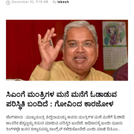
December 10
,
11:19 AM
By 
lokesh
ಸಿಎಂಗೆ ಮಂತ್ರಿಗಳ ಮನೆ ಮನೆಗೆ ಓಡಾಡುವ
ಪರಿಸ್ಥಿತಿ ಬಂದಿದೆ : ಗೋವಿಂದ ಕಾರಜೋಳ
ಬೆಂಗಳೂರು : ಮುಖ್ಯಮಂತ್ರಿ ಸಿದ್ದರಾಮಯ್ಯ ಅವರು ಮಂತ್ರಿಗಳ ಮನೆ ಮನೆಗೆ ಓಡಾಡಿ
ಆಂತರಿಕ ಬಿಕ್ಕಟ್ಟನ್ನು ಶಮನ ಮಾಡುವ ಪರಿಸ್ಥಿತಿ ಬಂದಿದೆ. ಅಧಿಕಾರಕ್ಕೆ ಬಂದು ಮೂರು
ತಿಂಗಳಲ್ಲೇ ಜನರ ವಿಶ್ವಾಸವನ್ನು ಕಾಂಗ್ರೆಸ್ ಕಳೆದುಕೊಂಡಿದೆ ಎಂದು ಮಾಜಿ ಡಿಸಿಎಂ