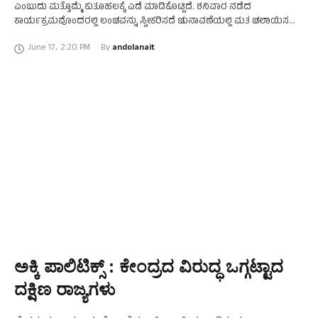
ಎಂಬುದು ಮತ್ತೊಮ್ಮೆ ಕುತೂಹಲಕ್ಕೆ ಎಡೆ ಮಾಡಿಕೊಟ್ಟಿದೆ. ಶನಿವಾರ ನಡೆದ
ಕಾರ್ಯಕ್ರಮವೊಂದರಲ್ಲಿ ಲಂಚವನ್ನು ಸ್ವೀಕರಿಸದೆ ಚುನಾವಣೆಯಲ್ಲಿ ಮತ ಚಲಾಯಿಸಲು
ಪೋಷಕರನ್ನು ಒತ್ತಾಯಿಸುವಂತೆ ಮಕ್ಕಳಿಗೆ ಕರೆ ನೀಡಿರುವುದು ರಾಜಕೀಯ ವಲಯದಲ್ಲಿ
June 17
,
2:20 PM
By 
andolanait
ಚರ್ಚೆಗೆ ಕಾರಣವಾಗಿದೆ. …
ಅಕ್ಕಿ ಪಾಲಿಟಿಕ್ಸ್ : ಕೇಂದ್ರದ ವಿರುದ್ಧ ಒಗ್ಗಟ್ಟಾದ
ದಕ್ಷಿಣ ರಾಜ್ಯಗಳು