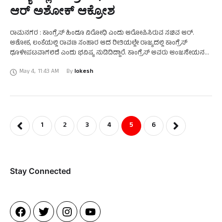
ಆರ್‌ ಅಶೋಕ್‌ ಆಕ್ರೋಶ
ರಾಮನಗರ : ಕಾಂಗ್ರೆಸ್ ಹಿಂದೂ ವಿರೋಧಿ ಎಂದು ಆರೋಪಿಸಿರುವ ಸಚಿವ ಆರ್.
ಅಶೋಕ, ಲಂಕೆಯಲ್ಲಿ ರಾವಣ ಸಂಹಾರ ಆದ ರೀತಿಯಲ್ಲೇ ರಾಜ್ಯದಲ್ಲಿ ಕಾಂಗ್ರೆಸ್
ಧೂಳೀಪಟವಾಗಲಿದೆ ಎಂದು ಭವಿಷ್ಯ ನುಡಿದಿದ್ದಾರೆ. ಕಾಂಗ್ರೆಸ್ ಅವರು ಆಂಜನೇಯನ
ಬಾಲಕ್ಕೆ ಬೆಂಕಿ ಇಟ್ಟಿದ್ದೀರಿ. ಇದು ಇಡೀ ಕಾಂಗ್ರೆಸನ್ನೇ …
May 4
,
11:43 AM
By 
lokesh
1
2
3
4
5
6
Stay Connected​