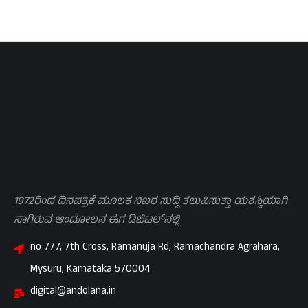
1972ರಿಂದ ದಿನಪತ್ರಿಕೆ ಮೂಲಕ ನಿಖರ ಸುದ್ದಿ ತಲುಪಿಸುತ್ತಾ ಯಶಸ್ವಿಯಾಗಿ
ಸಾಗಿರುವ ಆಂದೋಲನ ಈಗ ಡಿಜಿಟಲ್‌ನಲ್ಲಿ
no 777, 7th Cross, Ramanuja Rd, Ramachandra Agrahara,
Mysuru, Karnataka 570004
digital@andolana.in