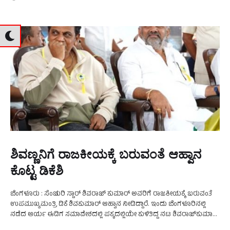
ಶಿವಣ್ಣನಿಗೆ ರಾಜಕೀಯಕ್ಕೆ ಬರುವಂತೆ ಆಹ್ವಾನ
ಕೊಟ್ಟ ಡಿಕೆಶಿ
ಬೆಂಗಳೂರು : ಸೆಂಚುರಿ ಸ್ಟಾರ್‌ ಶಿವರಾಜ್‌ ಕುಮಾರ್‌ ಅವರಿಗೆ ರಾಜಕೀಯಕ್ಕೆ ಬರುವಂತೆ
ಉಪಮುಖ್ಯಮಂತ್ರಿ ಡಿಕೆ ಶಿವಕುಮಾರ್‌ ಆಹ್ವಾನ ನೀಡಿದ್ದಾರೆ. ಇಂದು ಬೆಂಗಳೂರಿನಲ್ಲಿ
ನಡೆದ ಆರ್ಯ ಈಡಿಗ ಸಮಾವೇಶದಲ್ಲಿ ಪಕ್ಕದಲ್ಲಿಯೇ ಕುಳಿತಿದ್ದ ನಟ ಶಿವರಾಜ್‌ಕುಮಾರ್‌
ಅವರೊಂದಿಗೆ ಚರ್ಚಿಸಿರುವ ಡಿ.ಕೆ ಶಿವಕುಮಾರ್ ಮುಂಬರುವ ಲೋಕಸಭಾ …