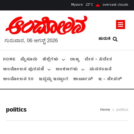
Mysore
22
overcast clouds
ಹುಡುಕಿ
ಗುರುವಾರ, 06 ಆಗಸ್ಟ್ 2026
HOME
ಮೈಸೂರು
ಜಿಲ್ಲೆಗಳು
ರಾಜ್ಯ
ದೇಶ – ವಿದೇಶ
ಆಂದೋಲನ ಪುರವಣಿ
ಅಂಕಣಗಳು
ಮನರಂಜನೆ
ಆಂದೋಲನ 50
ಇದ್ದದ್ದು ಇದ್ಹಾಂಗ
ಕಾರ್ಟೂನ್
ಇ – ಪೇಪರ್
politics
Home
politics